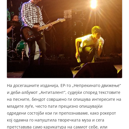
На досегашните изданија, EP-то „Непрекинато движење“
и деби-албумот „Антиталент“, судејќи според текстовите
на песните, бендот совршено ги опишува интересите на
младите луѓе, често пати прецизно опишувајќи
одредени состојби кои ги препознаваме, како рокерот
кој одамна го напуштила творечката муза и сега
претставува само карикатура на самиот себе, или