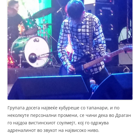
Групата досега највеќе кубуреше со тапанари, и по
неколкуте персонални промени, се чини дека во Драган
го најдоа вистинскиот соулмејт, кој го одржува
адреналинот во звукот на највисоко ниво.