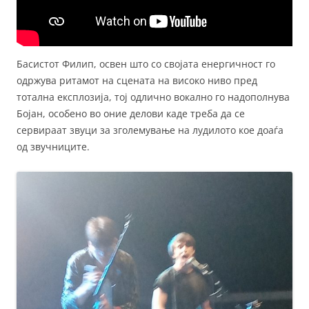
Басистот Филип, освен што со својата енергичност го
одржува ритамот на сцената на високо ниво пред
тотална експлозија, тој одлично вокално го надополнува
Бојан, особено во оние делови каде треба да се
сервираат звуци за зголемување на лудилото кое доаѓа
од звучниците.