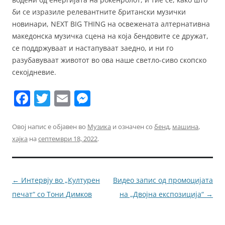
би се изразиле релевантните британски музички
новинари, NEXT BIG THING на освежената алтернативна
македонска музичка сцена на која бендовите се дружат,
се поддржуваат и настапуваат заедно, и ни го
разубавуваат животот во ова наше светло-сиво скопско
секојдневие.
F
T
E
M
a
w
m
e
c
itt
ai
ss
Овој напис е објавен во
Музика
и означен со
бенд
,
машина
,
хајка
на
септември 18, 2022
.
e
er
l
e
b
n
o
g
Навигација
←
Интервју во „Културен
Видео запис од промоцијата
o
er
за
печат“ со Тони Димков
на „Двојна експозиција“
→
k
написи