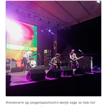
Изникнати од средношколското милје каде за прв пат