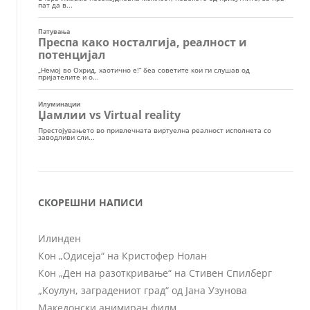
СКОРЕШНИ НАПИСИ
Илинден
Кон „Одисеја“ на Кристофер Нолан
Кон „Ден на разоткривање“ на Стивен Спилберг
„Коулун, заградениот град“ од Јана Узунова
Македонски анимиран филм