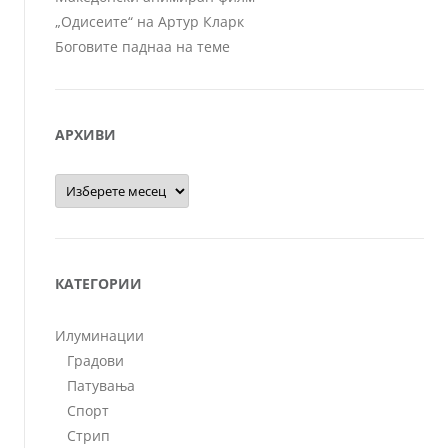
„Одисеите“ на Артур Кларк
Боговите паднаа на теме
АРХИВИ
Архиви
КАТЕГОРИИ
Илуминации
Градови
Патувања
Спорт
Стрип