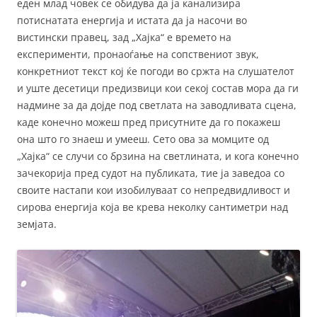
еден млад човек се обидува да ја канализира
потиснатата енергија и истата да ја насочи во
вистински правец, зад „Хајка“ е времето на
експерименти, пронаоѓање на сопствениот звук,
конкретниот текст кој ќе погоди во сржта на слушателот
и уште десетици предизвици кои секој состав мора да ги
надмине за да дојде под светлата на заводливата сцена,
каде конечно можеш пред присутните да го покажеш
она што го знаеш и умееш. Сето ова за момците од
„Хајка“ се случи со брзина на светлината, и кога конечно
зачекорија пред судот на публиката, тие ја заведоа со
своите настапи кои изобилуваат со непредвидливост и
сирова енергија која ве крева неколку сантиметри над
земјата.