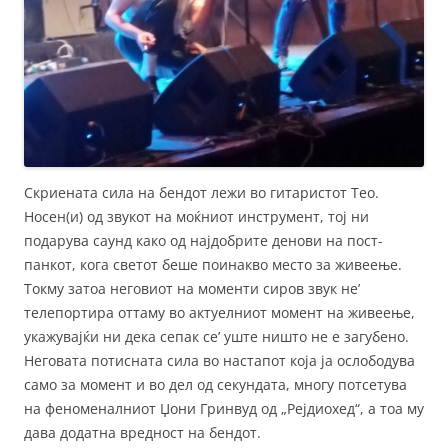
Скриената сила на бендот лежи во гитаристот Тео.
Носен(и) од звукот на моќниот инструмент, тој ни
подарува саунд како од најдобрите денови на пост-
панкот, кога светот беше поинакво место за живеење.
Токму затоа неговиот на моменти сиров звук не’
телепортира оттаму во актуелниот момент на живеење,
укажувајќи ни дека сепак се’ уште ништо не е загубено.
Неговата потисната сила во настапот која ја ослободува
само за момент и во дел од секундата, многу потсетува
на феноменалниот Џони Гринвуд од „Рејдиохед“, а тоа му
дава додатна вредност на бендот.