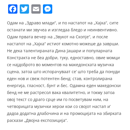
F
T
E
M
a
w
m
e
Одам на „Здраво млади“, и по настапот на „Хајка“, сите
c
itt
ai
ss
останати ми звучеа и изгледаа бледо и неинвентивно.
e
er
l
e
Одам првата вечер на „Звукот на Скопје“, и после
b
n
настапот на „Хајка“ истиот комотно можеше да заврши.
Не дека талентираната Дина Јашари и популарната
o
g
Констракта не беа добри, туку, едноставно, овие момци
o
er
се најдоброто во моментов на македонската музичка
k
сцена, затоа што испорачуваат се’ што треба да понуди
еден нов и свеж потентен бенд: став, контролирана
енергија, гласност, бунт и бес. Одамна еден македонски
бенд не ме растресол вака квалитетно, и токму затоа
овој текст со драго срце им го посветувам ним, на
четворицата музички херои кои со својот настап и’
дадоа додатна длабочина и на промоцијата на збирката
раскази „Двојна експозиција“.