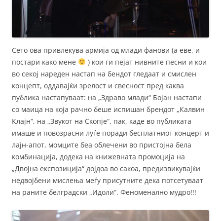
Сето ова привлекува армија од млади фанови (а еве, и
постари како мене
) кои ги пејат нивните песни и кои
во секој нареден настап на бендот гледаат и смислен
концепт, оддавајќи зрелост и свесност пред каква
публика настапуваат: на „Здраво млади“ Бојан настапи
со маица на која рачно беше испишан брендот „Калвин
Клајн“, на „Звукот на Скопје“, пак, каде во публиката
имаше и повозрасни луѓе поради бесплатниот концерт и
лајн-апот, момците беа облечени во пристојна бела
комбинација, додека на книжевната промоција на
„Двојна експозиција“ дојдоа во сакоа, предизвикувајќи
недвојбени мислења меѓу присутните дека потсетуваат
на раните белградски „Идоли“. Феноменално мудро!!!