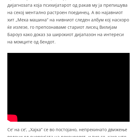
дијагнозата која психијатарот од ракав му ја препишува
на секој ментално растроен поединец. А во најавниот
хит „Мека машина“ на нивниот следен албум кој наскоро
ќе излезе, го препознаваме стариот лисец Вилијам
Бароуз како доказ за широкиот дијапазон на интереси
на момците од бендот.
Се’ на се’, „Хајка“ се во постојано, непрекинато движење
водени од енергијата на рокенролот, и тие се, како што