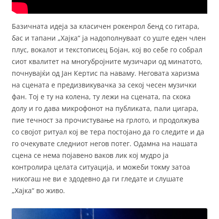
Базичната идеја за класичен рокенрол бенд со гитара,
бас и тапани „Хајка“ ја надополнуваат со уште еден член
плус, вокалот и текстописец Бојан, кој во себе го собрал
сиот квалитет на многубројните музичари од минатото,
почнувајќи од Јан Кертис па наваму. Неговата харизма
на сцената е предизвикувачка за секој чесен музички
фан. Тој е ту на колена, ту лежи на сцената, па скока
долу и го дава микрофонот на публиката, пали цигара,
пие течност за прочистување на грлото, и продолжува
со својот ритуал кој ве тера постојано да го следите и да
го очекувате следниот негов потег. Одамна на нашата
сцена се нема појавено ваков лик кој мудро ја
контролира целата ситуација, и можеби токму затоа
никогаш не ви е здодевно да ги гледате и слушате
„Хајка“ во живо.