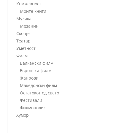
Книжевност
Моите книги
Музика
Мезанин
Скопје
Театар
Уметност
Филм
Балкански филм
Европски филм
Жанрови
Македонски филм
Остатокот од светот
Фестивали
Филмополис
Хумор