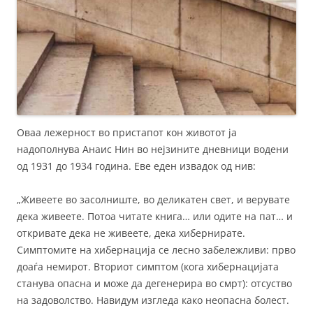
Оваа лежерност во пристапот кон животот ја
надополнува Анаис Нин во нејзините дневници водени
од 1931 до 1934 годинa. Еве еден извадок од нив:
„Живеете во засолниште, во деликатен свет, и верувате
дека живеете. Потоа читате книга… или одите на пат… и
откривате дека не живеете, дека хибернирате.
Симптомите на хибернација се лесно забележливи: прво
доаѓа немирот. Вториот симптом (кога хибернацијата
станува опасна и може да дегенерира во смрт): отсуство
на задоволство. Навидум изгледа како неопасна болест.