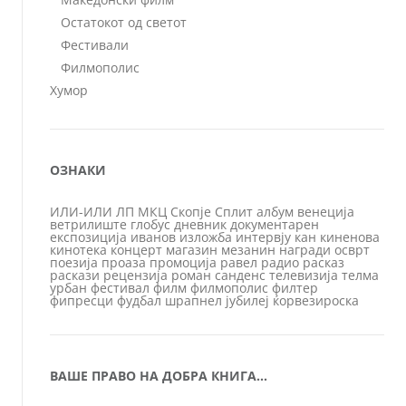
Остатокот од светот
Фестивали
Филмополис
Хумор
ОЗНАКИ
ИЛИ-ИЛИ
ЛП
МКЦ
Скопје
Сплит
албум
венеција
ветрилиште
глобус
дневник
документарен
експозиција
иванов
изложба
интервју
кан
киненова
кинотека
концерт
магазин
мезанин
награди
осврт
поезија
проаза
промоција
равел
радио
расказ
раскази
рецензија
роман
санденс
телевизија
телма
урбан
фестивал
филм
филмополис
филтер
фипресци
фудбал
шрапнел
јубилеј
ќорвезироска
ВАШЕ ПРАВО НА ДОБРА КНИГА…