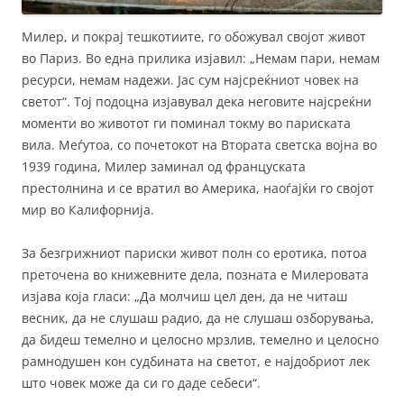
Милер, и покрај тешкотиите, го обожувал својот живот
во Париз. Во една прилика изјавил: „Немам пари, немам
ресурси, немам надежи. Јас сум најсреќниот човек на
светот“. Тој подоцна изјавувал дека неговите најсреќни
моменти во животот ги поминал токму во париската
вила. Меѓутоа, со почетокот на Втората светска војна во
1939 година, Милер заминал од француската
престолнина и се вратил во Америка, наоѓајќи го својот
мир во Калифорнија.
За безгрижниот париски живот полн со еротика, потоа
преточена во книжевните дела, позната е Милеровата
изјава која гласи: „Да молчиш цел ден, да не читаш
весник, да не слушаш радио, да не слушаш озборувања,
да бидеш темелно и целосно мрзлив, темелно и целосно
рамнодушен кон судбината на светот, е најдобриот лек
што човек може да си го даде себеси“.