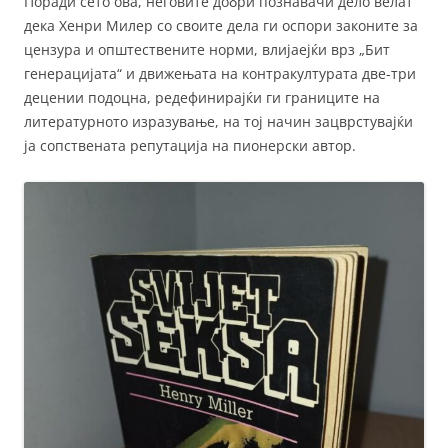
Поради сето ова, неговите добри познавачи дело велат
дека Хенри Милер со своите дела ги оспори законите за
цензура и општествените норми, влијаејќи врз „Бит
генерацијата“ и движењата на контракултурата две-три
децении подоцна, редефинирајќи ги границите на
литературното изразување, на тој начин зацврстувајќи
ја сопствената репутација на пионерски автор.