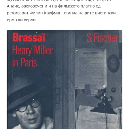
Анаис, овековечени и на филмското платно од
режисерот Филип Кауфман, станаа нашите вистински
еротски херои.