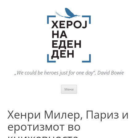
„We could be heroes just for one day“, David Bowie
Оди
Мени
на
содржината
Хенри Милер, Париз и
еротизмот во