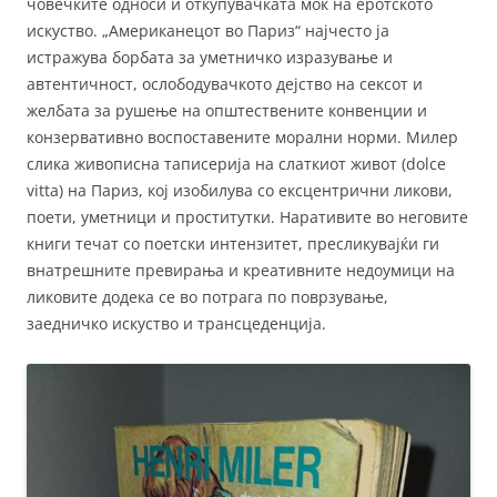
човечките односи и откупувачката моќ на еротското
искуство. „Американецот во Париз“ најчесто ја
истражува борбата за уметничко изразување и
автентичност, ослободувачкото дејство на сексот и
желбата за рушење на општествените конвенции и
конзервативно воспоставените морални норми. Милер
слика живописна таписерија на слаткиот живот (dolce
vitta) на Париз, кој изобилува со ексцентрични ликови,
поети, уметници и проститутки. Наративите во неговите
книги течат со поетски интензитет, пресликувајќи ги
внатрешните превирања и креативните недоумици на
ликовите додека се во потрага по поврзување,
заедничко искуство и трансцеденција.