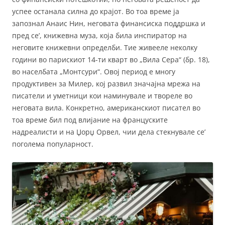
успее останала силна до крајот. Во тоа време ја
запознал Анаис Нин, неговата финансиска поддршка и
пред се’, книжевна муза, која била инспиратор на
неговите книжевни определби. Тие живееле неколку
години во парискиот 14-ти кварт во „Вила Сера“ (бр. 18),
во населбата „Монтсури“. Овој период е многу
продуктивен за Милер, кој развил значајна мрежа на
писатели и уметници кои наминувале и твореле во
неговата вила. Конкретно, американскиот писател во
тоа време бил под влијание на француските
надреалисти и на Џорџ Орвел, чии дела стекнувале се’
поголема популарност.