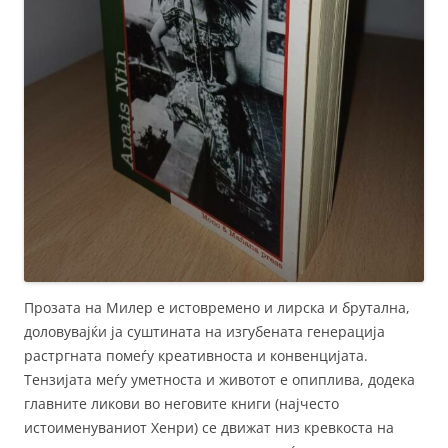
Прозата на Милер е истовремено и лирска и брутална,
доловувајќи ја суштината на изгубената генерација
растргната помеѓу креативноста и конвенцијата.
Тензијата меѓу уметноста и животот е опиплива, додека
главните ликови во неговите книги (најчесто
истоименуваниот Хенри) се движат низ кревкоста на