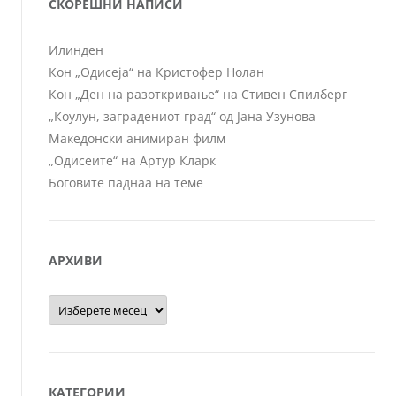
СКОРЕШНИ НАПИСИ
Илинден
Кон „Одисеја“ на Кристофер Нолан
Кон „Ден на разоткривање“ на Стивен Спилберг
„Коулун, заградениот град“ од Јана Узунова
Македонски анимиран филм
„Одисеите“ на Артур Кларк
Боговите паднаа на теме
АРХИВИ
Архиви
КАТЕГОРИИ