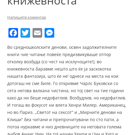
книжевноста
Напишете коментар
F
T
E
M
a
w
m
e
Во средношколските денови, освен задолжителните
c
itt
ai
ss
книги чие читање повеќе предизвикуваше отпор
e
er
l
e
отколку возбуда (со чест на исклучоците!), во
b
n
книжевноста баравме нешто што ќе ја заскокотка
нашата фантазија, што ќе не’ однесе на места на кои
o
g
дотогаш не сме биле. Го откривме Чарлс Буковски со
o
er
сета негова валкана чистина, но тој свет на тие години
k
како да ни беше недофатлив. Возбудлив, но недофатлив.
И тогаш во фокусот ни влета Хенри Милер. Американец,
но во Париз. „Светот на сексот“ и „Мирните денови на
Клиши“ беа читани и препрочитувани по сто пати, а
потоа нуркавме и низ дневниците на неговата голема
љубов Анаис Нин. На тој начин Хенри и Џун и Хуго и