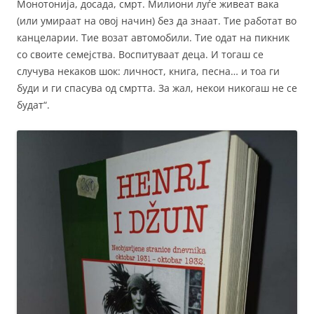
Монотонија, досада, смрт. Милиони луѓе живеат вака
(или умираат на овој начин) без да знаат. Тие работат во
канцеларии. Тие возат автомобили. Тие одат на пикник
со своите семејства. Воспитуваат деца. И тогаш се
случува некаков шок: личност, книга, песна… и тоа ги
буди и ги спасува од смртта. За жал, некои никогаш не се
будат“.