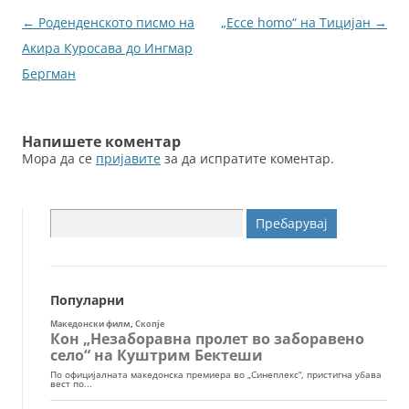
o
g
Навигација
←
Роденденското писмо на
„Ecce homo“ на Тицијан
→
o
er
за
Акира Куросава до Ингмар
k
написи
Бергман
Напишете коментар
Мора да се
пријавите
за да испратите коментар.
Пребарувај
за:
Популарни