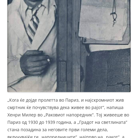
„Кога ќе дојде пролетта во Париз, и најскромниот жив
смртник ќе почувствува дека живее во рајот“, напиша
Хенри Милер во „Раковиот напоредник“. Тој живееше во
Париз од 1930 до 1939 година, а „Градот на светлината“
стана позадина за неговите први големи дела,
вклучувајќи ги „напоредниците“, најпрво на „ракот“, а