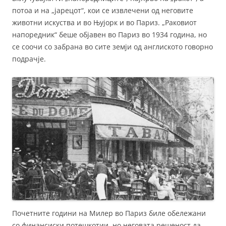
потоа и на „јарецот“, кои се извлечени од неговите
животни искуства и во Њујорк и во Париз. „Раковиот
напоредник“ беше објавен во Париз во 1934 година, но
се соочи со забрана во сите земји од англиското говорно
подрачје.
Почетните години на Милер во Париз биле обележани
со финансиски потешкотии, но неговата решеност да