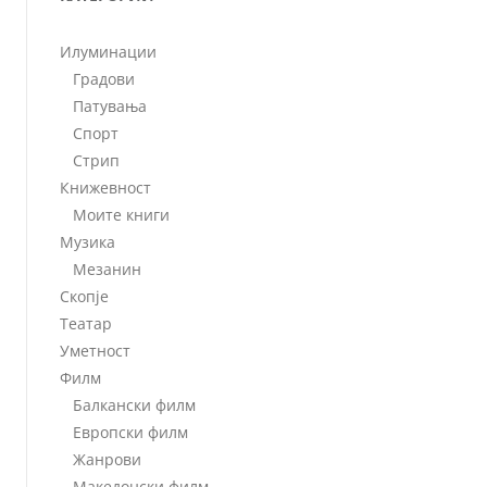
Илуминации
Градови
Патувања
Спорт
Стрип
Книжевност
Моите книги
Музика
Мезанин
Скопје
Театар
Уметност
Филм
Балкански филм
Европски филм
Жанрови
Македонски филм