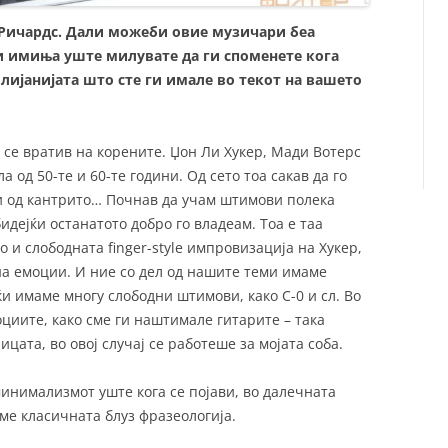
 Ричардс. Дали можеби овие музичари беа
ои имиња уште милувате да ги споменете кога
влијанијата што сте ги имале во текот на вашето
 се вратив на корените. Џон Ли Хукер, Мади Вотерс
 од 50-те и 60-те години. Од сето тоа сакав да го
 и од кантрито… Почнав да учам штимови полека
бидејќи останатото добро го владеам. Тоа е таа
 и слободната finger-style импровизација на Хукер,
 на емоции. И ние со дел од нашите теми имаме
ќи имаме многу слободни штимови, како С-0 и сл. Во
оциите, како сме ги наштимале гитарите – така
ицата, во овој случај се работеше за мојата соба.
минимализмот уште кога се појави, во далечната
аме класичната блуз фразеологија.