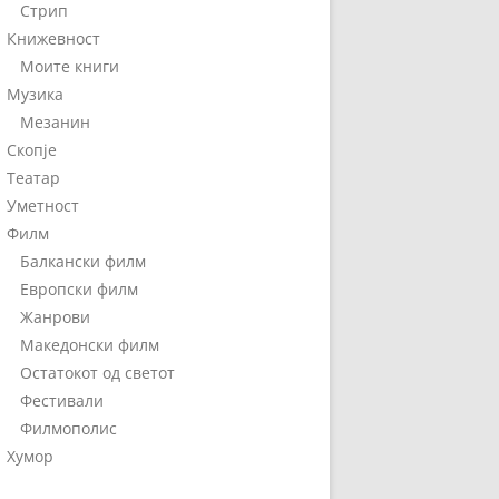
Стрип
Книжевност
Моите книги
Музика
Мезанин
Скопје
Театар
Уметност
Филм
Балкански филм
Европски филм
Жанрови
Македонски филм
Остатокот од светот
Фестивали
Филмополис
Хумор