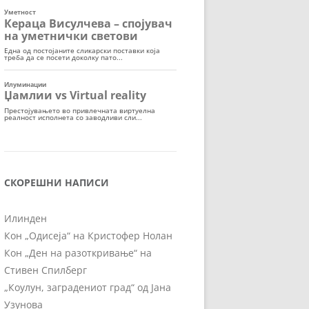
СКОРЕШНИ НАПИСИ
Илинден
Кон „Одисеја“ на Кристофер Нолан
Кон „Ден на разоткривање“ на
Стивен Спилберг
„Коулун, заградениот град“ од Јана
Узунова