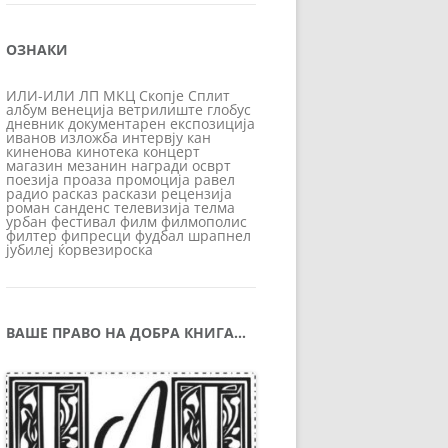
ОЗНАКИ
ИЛИ-ИЛИ
ЛП
МКЦ
Скопје
Сплит
албум
венеција
ветрилиште
глобус
дневник
документарен
експозиција
иванов
изложба
интервју
кан
киненова
кинотека
концерт
магазин
мезанин
награди
осврт
поезија
проаза
промоција
равел
радио
расказ
раскази
рецензија
роман
санденс
телевизија
телма
урбан
фестивал
филм
филмополис
филтер
фипресци
фудбал
шрапнел
јубилеј
ќорвезироска
ВАШЕ ПРАВО НА ДОБРА КНИГА…