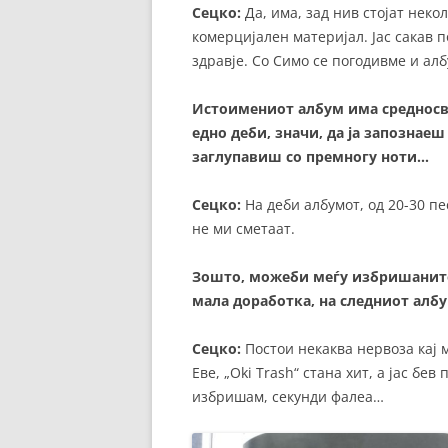
Сецко:
Да, има, зад нив стојат неко
комерцијален материјал. Јас сакав п
здравје. Со Симо се погодивме и алб
Истоимениот албум има средносв
едно деби, значи, да ја запознаеш
заглупавиш со премногу ноти…
Сецко:
На деби албумот, од 20-30 пе
не ми сметаат.
Зошто, можеби меѓу избришаните
мала доработка, на следниот албу
Сецко:
Постои некаква нервоза кај 
Еве, „Oki Trash“ стана хит, а јас бев
избришам, секунди фалеа…