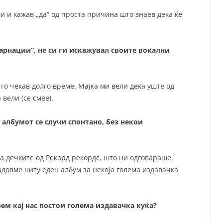
и и кажав „да“ од проста причина што знаев дека ќе
арнации“, не си ги искажувал своите вокални
го чекав долго време. Мајка ми вели дека уште од
 вели (се смее).
 албумот се случи спонтано, без некои
оа дечките од Рекорд рекордс, што ни одговараше,
адовме ниту еден албум за некоја голема издавачка
ем кај нас постои голема издавачка куќа?