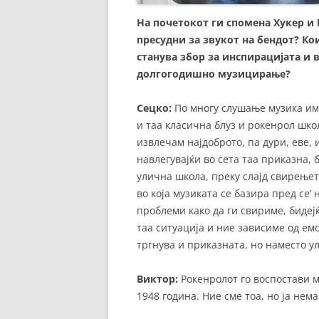
На почетокот ги спомена Хукер и
пресудни за звукот на бендот? К
станува збор за инспирацијата и 
долгогодишно музицирање?
Сецко:
По многу слушање музика им
и таа класична блуз и рокенрол школа
извлечам најдоброто, па дури, еве,
навлегувајќи во сета таа приказна, 
улична школа, преку слајд свирењето
во која музиката се базира пред се’
проблеми како да ги свириме, бидеј
таа ситуација и ние зависиме од ем
тргнува и приказната, но наместо ул
Виктор:
Рокенролот го воспостави 
1948 година. Ние сме тоа, но ја нем