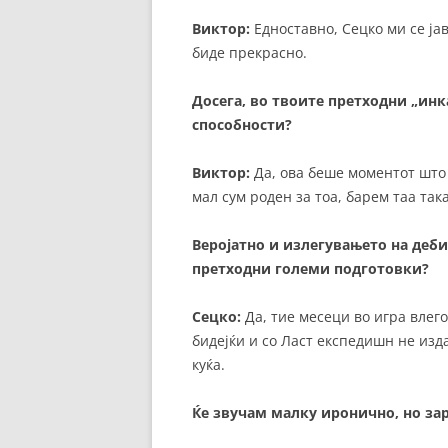
Виктор:
Едноставно, Сецко ми се јав
биде прекрасно.
Досега, во твоите претходни „инк
способности?
Виктор:
Да, ова беше моментот што 
мал сум роден за тоа, барем таа така
Веројатно и излегувањето на деби
претходни големи подготовки?
Сецко:
Да, тие месеци во игра влег
бидејќи и со Ласт експедишн не изд
куќа.
Ќе звучам малку иронично, но зар