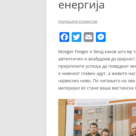
енергија
ЕВРОПСКИ ФИЛМ
ОСТАТОКОТ ОД СВЕТО
Напишете коментар
ЖАНРОВИ
F
T
E
M
ФЕСТИВАЛИ
a
w
m
e
Mooger Fooger е бенд каков што му 
ФИЛМОПОЛИС
c
itt
ai
ss
автентичен и возбудлив до крајност
e
er
l
e
пријателите успеаја да помрднат м
b
n
е нивниот главен адут, а живите на
највисоко ниво. По читањето на ова
o
g
материјал ќе стане ваша вистинска 
o
er
k