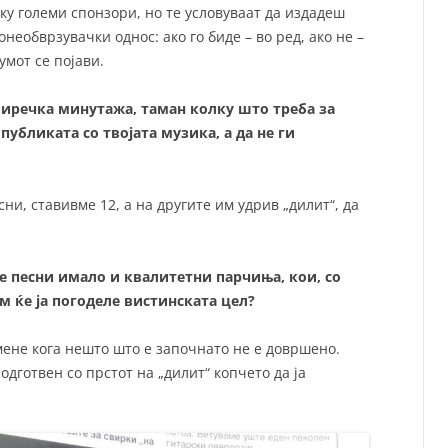
лку големи спонзори, но те условуваат да издадеш
онеобврзувачки однос: ако го биде – во ред, ако не –
умот се појави.
иречка минутажа, таман колку што треба за
 публиката со твојата музика, а да не ги
сни, ставивме 12, а на другите им удрив „дилит“, да
 песни имало и квалитетни парчиња, кои, со
м ќе ја погоделе вистинската цел?
мене кога нешто што е започнато не е довршено.
 подготвен со прстот на „дилит“ копчето да ја