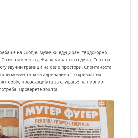
СП
Т
ХУ
требаше на Скопје, музички едуциран, тврдокорно
. Со истоименото деби од минатата година, Сецко и
ногу звучни граници на овие простори. Спонтаноста
стапи моментот кога адреналинот го креваат на
 интервју, провокацијата за слушање на нивниот
потреба. Проверете зошто!