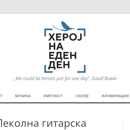
„We could be heroes just for one day“, David Bowie
Оди
на
Т
МУЗИКА
УМЕТНОСТ
СКОПЈЕ
ИЛУМИНАЦИИ
содржината
МЕЗАНИН
СТРИП
ГРА
Пеколна гитарска
ТЕАТАР
ПАТ