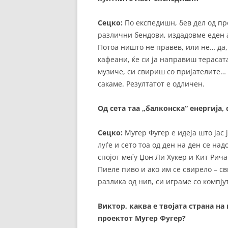
Сецко:
По експедишн, бев дел од про
различни бендови, издадовме еден а
Потоа ништо не правев, или не… да,
кафеани, ќе си ја направиш терасат
музиче, си свириш со пријателите… 
сакаме. Резултатот е одличен.
Од сета таа „балконска“ енергија, 
Сецко:
Мугер Фугер е идеја што јас ј
луѓе и сето тоа од ден на ден се на
спојот меѓу Џон Ли Хукер и Кит Рича
Пиеле пиво и ако им се свирело – св
разлика од нив, си играме со компју
Виктор, каква е твојата страна н
проектот Мугер Фугер?