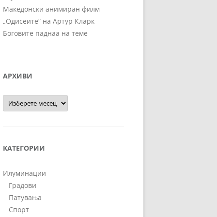
Македонски анимиран филм
„Одисеите“ на Артур Кларк
Боговите паднаа на теме
АРХИВИ
Архиви
КАТЕГОРИИ
Илуминации
Градови
Патувања
Спорт