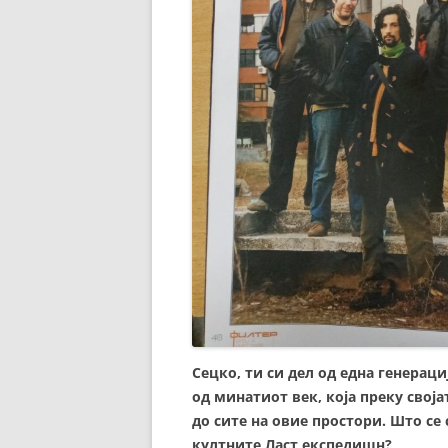
Сецко, ти си дел од една генераци
од минатиот век, која преку сво
до сите на овие простори. Што се 
култните Ласт експедишн?