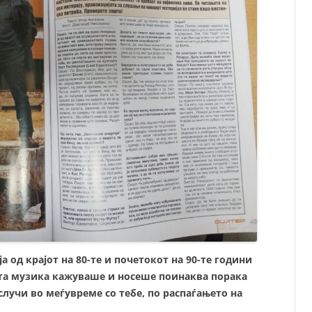
ја од крајот на 80-те и почетокот на 90-те години
јата музика кажуваше и носеше поинаква порака
случи во меѓувреме со тебе, по распаѓањето на