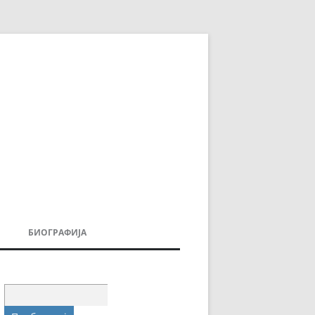
БИОГРАФИЈА
ДОВИ
МОИТЕ КНИГИ
УВАЊА
Пребарувај
за: