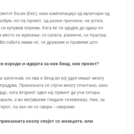
ектот Ексик (Exic), како компилација од музичари од
лбум, но тој проект, од разни причини, не успеа.
 си купував опрема. Кога ќе ти здодее да одиш по
а место за журкање, со салата, ракииче, си пушташ
Во собата имам се’, се дружиме и правиме што
се изроди и идејата за нов бенд, нов проект?
а започнав, но ова е бенд во кој удел имаат многу
доградува. Приказната се случи многу спонтано, како
рдс, кога вториот одел кај првиот да учи гитара.
иреле, а во меѓувреме гледале телевизија. Ние, за
терот, па ако ни се свири – свириме.
а приказната околу спојот со момците, или