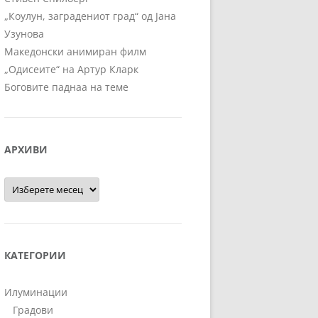
„Коулун, заградениот град“ од Јана
Узунова
Македонски анимиран филм
„Одисеите“ на Артур Кларк
Боговите паднаа на теме
АРХИВИ
Архиви
КАТЕГОРИИ
Илуминации
Градови