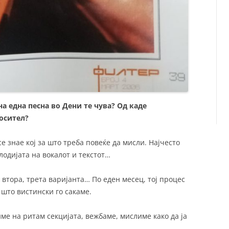
а една песна во Дени те чува? Од каде
носител?
е знае кој за што треба повеќе да мисли. Најчесто
одијата на вокалот и текстот…
втора, трета варијанта… По еден месец, тој процес
а што вистински го сакаме.
име на ритам секцијата, вежбаме, мислиме како да ја