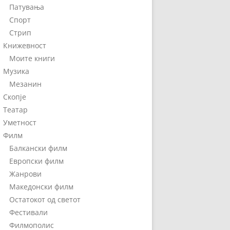
Патувања
Спорт
Стрип
Книжевност
Моите книги
Музика
Мезанин
Скопје
Театар
Уметност
Филм
Балкански филм
Европски филм
Жанрови
Македонски филм
Остатокот од светот
Фестивали
Филмополис