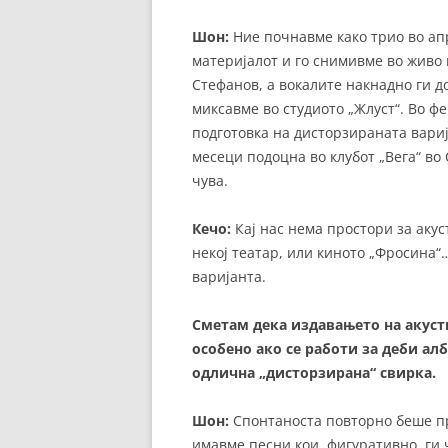
Шон:
Ние почнавме како трио во апр
материјалот и го снимивме во живо 
Стефанов, а вокалите накнадно ги 
миксавме во студиото „Жлуст“. Во ф
подготовка на дисторзираната вариј
месеци подоцна во клубот „Вега“ во
чува.
Кечо:
Кај нас нема простори за аку
некој театар, или киното „Фросина“
варијанта.
Сметам дека издавањето на акустич
особено ако се работи за деби ал
одлична „дисторзирана“ свирка.
Шон:
Спонтаноста повторно беше пре
имавме песни кои, фигуративно, ги ч