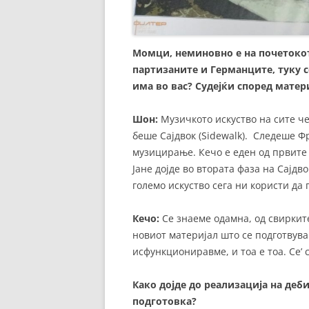
Момци, неминовно е на почетокот 
партизаните и Германците, туку с
има во вас? Судејќи според матер
Шон:
Музичкото искуство на сите че
беше Сајдвок (Sidewalk). Следеше Фр
музицирање. Кечо е еден од првите 
Јане дојде во втората фаза на Сајдвок
големо искуство сега ни користи да
Кечо:
Се знаеме одамна, од свирките 
новиот материјал што се подготвува
исфункциониравме, и тоа е тоа. Се’ 
Како дојде до реализација на деб
подготовка?