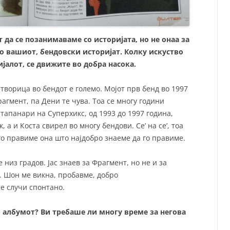
да се позанимаваме со историјата, но не онаа за
о вашиот, бендовски историјат. Колку искуство
ијалот, се движите во добра насока.
творица во бендот е големо. Мојот прв бенд во 1997
агмент, па Дени те чува. Тоа се многу години
тапанари на Суперхикс, од 1993 до 1997 година,
, а и Коста свирел во многу бендови. Се’ на се’, тоа
 го правиме она што најдобро знаеме да го правиме.
низ градов. Јас знаев за Фрагмент, но не и за
. Шон ме викна, пробавме, добро
се случи спонтано.
и албумот? Ви требаше ли многу време за негова