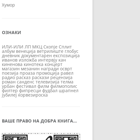
Хумор
ОЗНАКИ
ИЛИ-ИЛИ
ЛП
МКЦ
Скопје
Сплит
албум
венеција
ветрилиште
глобус
дневник
документарен
експозиција
иванов
изложба
интервју
кан
киненова
кинотека
концерт
магазин
мезанин
награди
осврт
поезија
проаза
промоција
равел
радио
расказ
раскази
рецензија
роман
санденс
телевизија
телма
урбан
фестивал
филм
филмополис
филтер
фипресци
фудбал
шрапнел
јубилеј
ќорвезироска
ВАШЕ ПРАВО НА ДОБРА КНИГА…