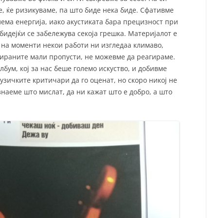
е, ќе ризикуваме, па што биде нека биде. Сфативме
лема енергија, иако акустиката бара прецизност при
бидејќи се забележува секоја грешка. Материјалот е
 на моменти некои работи ни изгледаа климаво,
цираните мали пропусти, не можевме да реагираме.
бум, кој за нас беше големо искуство, и добивме
зичките критичари да го оценат, но скоро никој не
знаеме што мислат, да ни кажат што е добро, а што