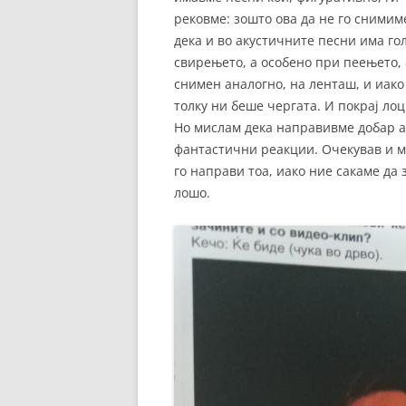
рековме: зошто ова да не го снимим
дека и во акустичните песни има го
свирењето, а особено при пеењето, 
снимен аналогно, на ленташ, и иако
толку ни беше чергата. И покрај ло
Но мислам дека направивме добар ал
фантастични реакции. Очекував и му
го направи тоа, иако ние сакаме да 
лошо.