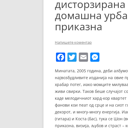
дисторзирана 
ЕВРОПСКИ ФИЛМ
домашна урба
ОСТАТОКОТ ОД СВЕТО
приказна
ЖАНРОВИ
ФЕСТИВАЛИ
Напишете коментар
ФИЛМОПОЛИС
F
T
E
M
a
w
m
e
Минатата, 2005 година, деби албумо
c
itt
ai
ss
највозбудливите изданија на овие п
e
er
l
e
храбар потег, иако момците милуваа
b
n
живи свирки. Таков беше случајот со
каде мелодичниот хард-кор квартет
o
g
фанови кои пеат од срце и на сиот г
o
er
декорот, и многу-многу енергија. Иа
k
(гитара) и Коста (бас), тука се Шон 
приказна, визија, љубов и страст –