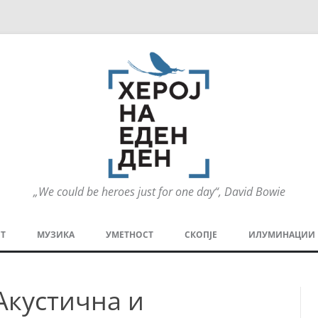
„We could be heroes just for one day“, David Bowie
Оди
на
Т
МУЗИКА
УМЕТНОСТ
СКОПЈЕ
ИЛУМИНАЦИИ
содржината
МЕЗАНИН
СТРИП
ГРА
 Акустична и
ТЕАТАР
ПАТ