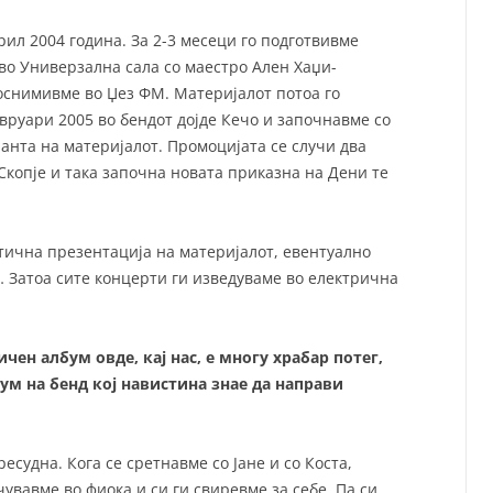
ил 2004 година. За 2-3 месеци го подготвивме
во Универзална сала со маестро Ален Хаџи-
доснимивме во Џез ФМ. Материјалот потоа го
евруари 2005 во бендот дојде Кечо и започнавме со
анта на материјалот. Промоцијата се случи два
 Скопје и така започна новата приказна на Дени те
стична презентација на материјалот, евентуално
… Затоа сите концерти ги изведуваме во електрична
ен албум овде, кај нас, е многу храбар потег,
бум на бенд кој навистина знае да направи
судна. Кога се сретнавме со Јане и со Коста,
увавме во фиока и си ги свиревме за себе. Па си