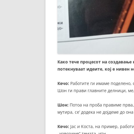
Како тече процесот на создавање н
потекнуваат идеите, кој е нивен 
Кечо:
Работите ги имаме поделено, с
Шон ги прави главните делници, мел
Шон:
Потоа на проба правиме прва, 
мутира, се’ додека не дојдеме до он
Кечо:
Јас и Коста, на пример, работ
„извозиме“ темата, итн.