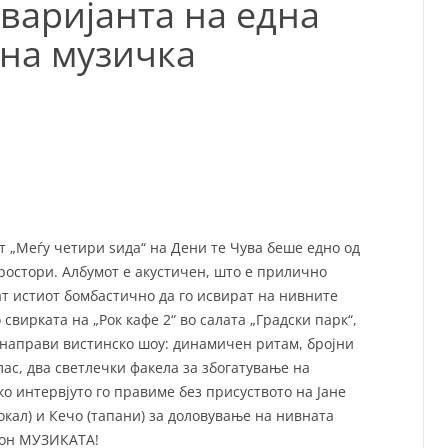
варијанта на една
СП
на музичка
Т
ХУ
т „Меѓу четири ѕида“ на Дени те Чува беше едно од
ростори. Албумот е акустичен, што е прилично
т истиот бомбастично да го исвират на нивните
 свирката на „Рок кафе 2“ во салата „Градски парк“,
 направи вистинско шоу: динамичен ритам, бројни
лас, два светлечки факела за збогатување на
ко интервјуто го правиме без присуството на Јане
(вокал) и Кечо (тапани) за доловување на нивната
 кон МУЗИКАТА!