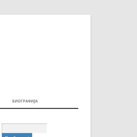
БИОГРАФИЈА
ДОВИ
МОИТЕ КНИГИ
УВАЊА
Пребарувај
за: