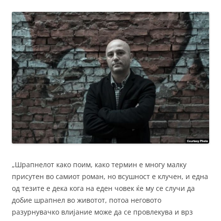
„Шрапнелот како поим, како термин е многу малку
присутен во самиот роман, но всушност е клучен, и една
од тезите е дека кога на еден човек ќе му се случи да
добие шрапнел во животот, потоа неговото
разурнувачко влијание може да се провлекува и врз