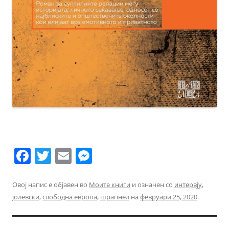
F
T
E
M
a
w
m
e
c
itt
ai
ss
Овој напис е објавен во
Моите книги
и означен со
интервју
,
јолевски
,
слободна европа
,
шрапнел
на
февруари 25, 2020
.
e
er
l
e
b
n