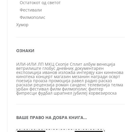
Остатокот од светот
Фестивали
Филмополис
Хумор
ОЗНАКИ
ИЛИ-ИЛИ
ЛП
МКЦ
Скопје
Сплит
албум
венеција
ветрилиште
глобус
дневник
документарен
експозиција
иванов
изложба
интервју
кан
киненова
кинотека
концерт
магазин
мезанин
награди
осврт
поезија
проаза
промоција
равел
радио
расказ
раскази
рецензија
роман
санденс
телевизија
телма
урбан
фестивал
филм
филмополис
филтер
фипресци
фудбал
шрапнел
јубилеј
ќорвезироска
ВАШЕ ПРАВО НА ДОБРА КНИГА…