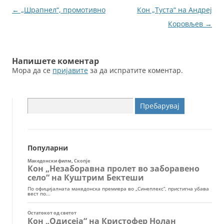
o
g
Навигација
←
„Шрапнел“, промотивно
Кон „Туста“ на Андреј
o
er
за
Коровљев
→
k
написи
Напишете коментар
Мора да се
пријавите
за да испратите коментар.
Пребарувај
за:
Популарни