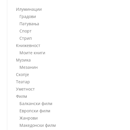
Илуминации
Градови
Патувања
Спорт
Стрип
Книжевност
Моите книги
Музика
Мезанин
Скопје
Театар
Уметност
Филм
Балкански филм
Европски филм
Жанрови
Македонски филм