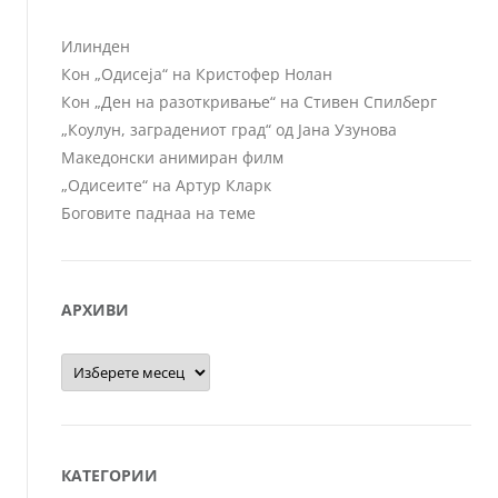
Илинден
Кон „Одисеја“ на Кристофер Нолан
Кон „Ден на разоткривање“ на Стивен Спилберг
„Коулун, заградениот град“ од Јана Узунова
Македонски анимиран филм
„Одисеите“ на Артур Кларк
Боговите паднаа на теме
АРХИВИ
Архиви
КАТЕГОРИИ