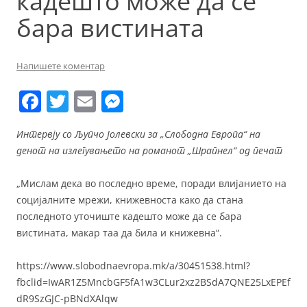
кадешто може да се
бара вистината
Напишете коментар
F
T
E
M
a
w
m
e
Интервју со Љупчо Јолевски за „Слободна Европа“ на
c
itt
ai
ss
денот на излегувањето на романот „Шрапнел“ од печат
e
er
l
e
b
n
„Мислам дека во последно време, поради влијанието на
социјалните мрежи, книжевноста како да стана
o
g
последното уточиште кадешто може да се бара
o
er
вистината, макар таа да била и книжевна“.
k
https://www.slobodnaevropa.mk/a/30451538.html?
fbclid=IwAR1Z5MncbGF5fA1w3CLur2xz2BSdA7QNE25LxEPEf
dR9SzGJC-pBNdXAlqw