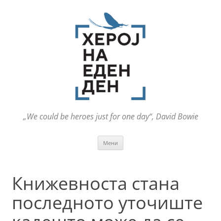
„We could be heroes just for one day“, David Bowie
Оди
Мени
на
содржината
Книжевноста стана
последното уточиште