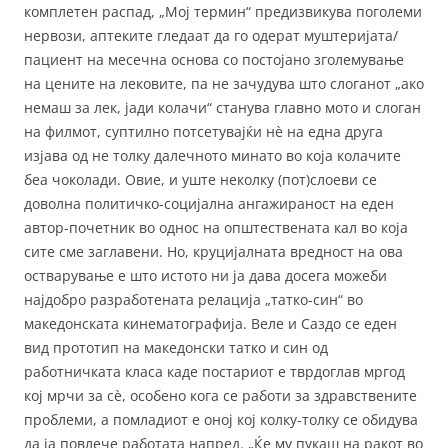
комплетен распад, „Мој термин“ предизвикува поголеми
нервози, аптеките гледаат да го одерат муштеријата/
пациент на месечна основа со постојано зголемување
на цените на лековите, па не зачудува што слоганот „ако
немаш за лек, јади колачи“ станува главно мото и слоган
на филмот, суптилно потсетувајќи нè на една друга
изјава од не толку далечното минато во која колачите
беа чоколади. Овие, и уште неколку (пот)слоеви се
доволна политичко-социјална ангажираност на еден
автор-почетник во однос на општествената кал во која
сите сме заглавени. Но, круцијалната вредност на ова
остварување е што истото ни ја дава досега можеби
најдобро разработената релација „татко-син“ во
македонската кинематографија. Веле и Саздо се еден
вид прототип на македонски татко и син од
работничката класа каде постариот е тврдоглав мргод
кој мрчи за сè, особено кога се работи за здравствените
проблеми, а помладиот е оној кој колку-толку се обидува
да ја повлече работата напред. „Ќе му пукаш на ракот во