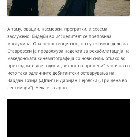
А таму, овации, насмевки, прегратки, и сосема
заслужено, бидејќи во „Исцелител“ се препознаа
многумина. Ова непретенциозно, но сугестивно дело на
Ставревски ја продолжува надежта за рехабилитација на
македонската кинематографија со нови сили, откако во
претходните две години „ветрот на промени“ започна со
исто така одличните дебитантски остварувања на
Вардан Тозија („Џган“) и Даријан Пејовски („Три дена во
септември“). Нека е за арно.