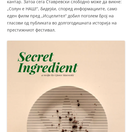
кантар. Затоа сега Ставревски слободно може да викне:
„Солун е НАШ!“, бидејќи, според информациите, само
еден филм пред „Исцелител“ добил поголем број на
гласови од публиката во долгогодишната историја на
престижниот фестивал.