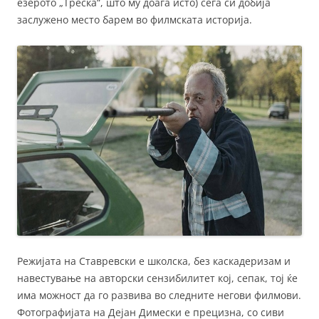
езерото „Треска“, што му доаѓа исто) сега си добија
заслужено место барем во филмската историја.
Режијата на Ставревски е школска, без каскадеризам и
навестување на авторски сензибилитет кој, сепак, тој ќе
има можност да го развива во следните негови филмови.
Фотографијата на Дејан Димески е прецизна, со сиви