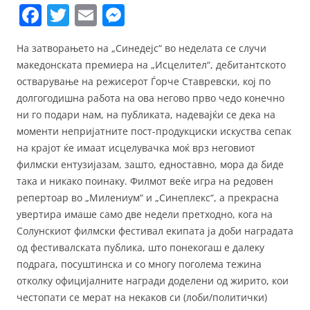
F
T
E
M
a
w
m
e
На затворањето на „Синедејс“ во неделата се случи
c
itt
ai
ss
македонската премиера на „Исцелител“, дебитантското
e
er
l
e
остварување на режисерот Ѓорче Ставревски, кој по
b
n
долгогодишна работа на ова негово прво чедо конечно
ни го подари нам, на публиката, надевајќи се дека на
o
g
моменти непријатните пост-продукциски искуства сепак
o
er
на крајот ќе имаат исцелувачка моќ врз неговиот
k
филмски ентузијазам, зашто, едноставно, мора да биде
така и никако поинаку. Филмот веќе игра на редовен
репертоар во „Милениум“ и „Синеплекс“, а прекрасна
увертира имаше само две недели претходно, кога на
Солунскиот филмски фестивал екипата ја доби наградата
од фестивалската публика, што понекогаш е далеку
подрага, посуштинска и со многу поголема тежина
отколку официјалните награди доделени од жирито, кои
честопати се мерат на некаков си (лоби/политички)