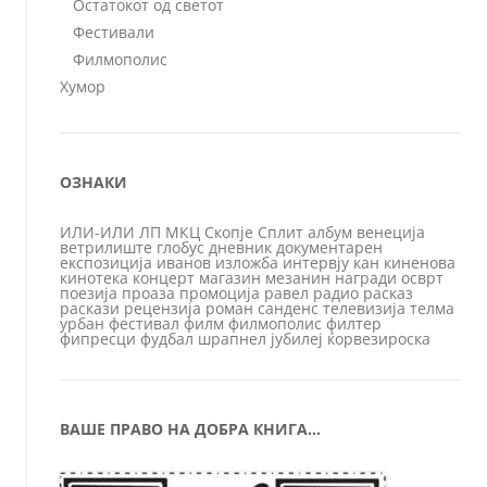
Остатокот од светот
Фестивали
Филмополис
Хумор
ОЗНАКИ
ИЛИ-ИЛИ
ЛП
МКЦ
Скопје
Сплит
албум
венеција
ветрилиште
глобус
дневник
документарен
експозиција
иванов
изложба
интервју
кан
киненова
кинотека
концерт
магазин
мезанин
награди
осврт
поезија
проаза
промоција
равел
радио
расказ
раскази
рецензија
роман
санденс
телевизија
телма
урбан
фестивал
филм
филмополис
филтер
фипресци
фудбал
шрапнел
јубилеј
ќорвезироска
ВАШЕ ПРАВО НА ДОБРА КНИГА…