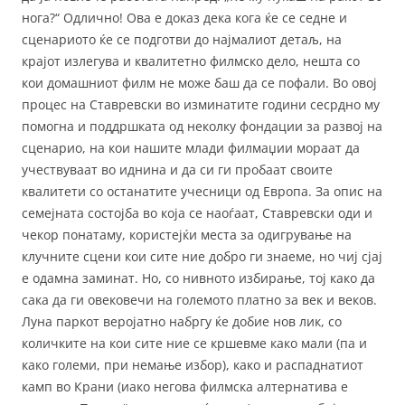
нога?“ Одлично! Ова е доказ дека кога ќе се седне и
сценариото ќе се подготви до најмалиот детаљ, на
крајот излегува и квалитетно филмско дело, нешта со
кои домашниот филм не може баш да се пофали. Во овој
процес на Ставревски во изминатите години сесрдно му
помогна и поддршката од неколку фондации за развој на
сценарио, на кои нашите млади филмаџии мораат да
учествуваат во иднина и да си ги пробаат своите
квалитети со останатите учесници од Европа. За опис на
семејната состојба во која се наоѓаат, Ставревски оди и
чекор понатаму, користејќи места за одигрување на
клучните сцени кои сите ние добро ги знаеме, но чиј сјај
е одамна заминат. Но, со нивното избирање, тој како да
сака да ги овековечи на големото платно за век и веков.
Луна паркот веројатно набргу ќе добие нов лик, со
количките на кои сите ние се кршевме како мали (па и
како големи, при немање избор), како и распаднатиот
камп во Крани (иако негова филмска алтернатива е