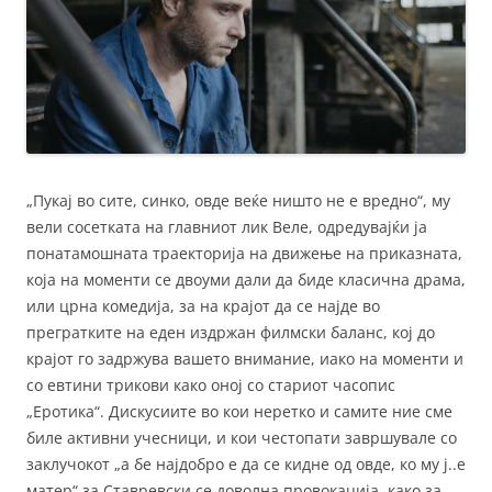
„Пукај во сите, синко, овде веќе ништо не е вредно“, му
вели сосетката на главниот лик Веле, одредувајќи ја
понатамошната траекторија на движење на приказната,
која на моменти се двоуми дали да биде класична драма,
или црна комедија, за на крајот да се најде во
прегратките на еден издржан филмски баланс, кој до
крајот го задржува вашето внимание, иако на моменти и
со евтини трикови како оној со стариот часопис
„Еротика“. Дискусиите во кои неретко и самите ние сме
биле активни учесници, и кои честопати завршувале со
заклучокот „а бе најдобро е да се кидне од овде, ко му ј..е
матер“ за Ставревски се доволна провокација, како за