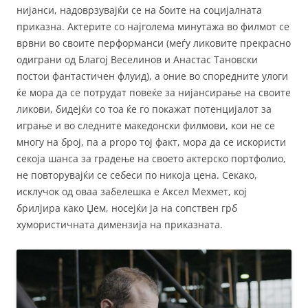
нијанси, надоврзувајќи се на боите на социјалната
приказна. Актерите со најголема минутажа во филмот се
врвни во своите перформанси (меѓу ликовите прекрасно
одиграни од Благој Веселинов и Анастас Тановски
постои фантастичен флуид), а оние во споредните улоги
ќе мора да се потрудат повеќе за нијансирање на своите
ликови, бидејќи со тоа ќе го покажат потенцијалот за
играње и во следните македонски филмови, кои не се
многу на број, па a propo тој факт, мора да се искористи
секоја шанса за градење на своето актерско портфолио,
не повторувајќи се себеси по никоја цена. Секако,
исклучок од оваа забелешка е Аксел Мехмет, кој
брилјира како Џем, носејќи ја на сопствен грб
хумористичната димензија на приказната.