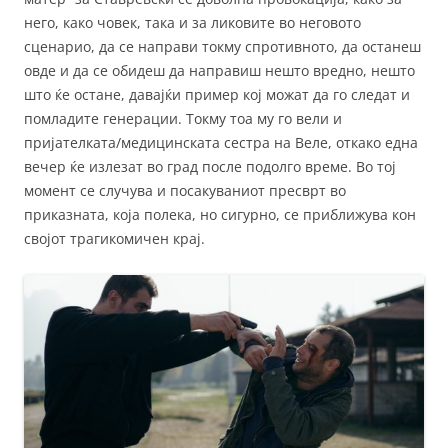
него, како човек, така и за ликовите во неговото
сценарио, да се направи токму спротивното, да останеш
овде и да се обидеш да направиш нешто вредно, нешто
што ќе остане, давајќи пример кој можат да го следат и
помладите генерации. Токму тоа му го вели и
пријателката/медицинската сестра на Веле, откако една
вечер ќе излезат во град после подолго време. Во тој
момент се случува и посакуваниот пресврт во
приказната, која полека, но сигурно, се приближува кон
својот трагикомичен крај.