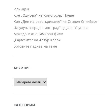
Илинден
Кон „Одисеја“ на Кристофер Нолан
Кон „Ден на разоткривање“ на Стивен Спилберг
„Коулун, заградениот град“ од Јана Узунова
Македонски анимиран филм
„Одисеите“ на Артур Кларк
Боговите паднаа на теме
АРХИВИ
Архиви
КАТЕГОРИИ