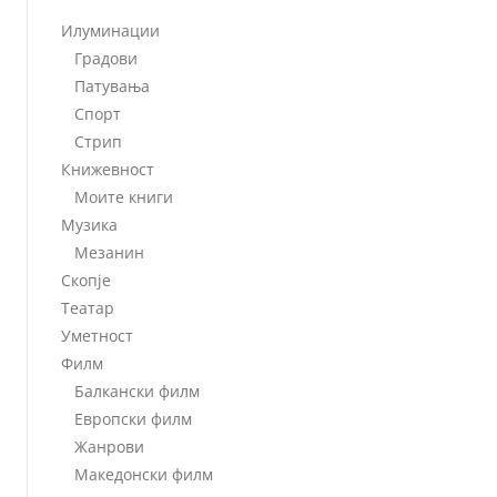
Илуминации
Градови
Патувања
Спорт
Стрип
Книжевност
Моите книги
Музика
Мезанин
Скопје
Театар
Уметност
Филм
Балкански филм
Европски филм
Жанрови
Македонски филм