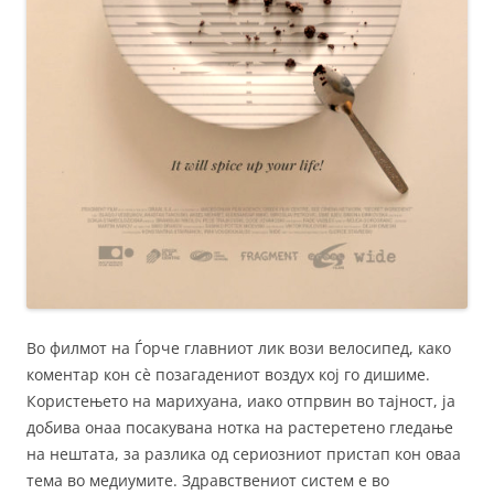
Во филмот на Ѓорче главниот лик вози велосипед, како
коментар кон сè позагадениот воздух кој го дишиме.
Користењето на марихуана, иако отпрвин во тајност, ја
добива онаа посакувана нотка на растеретено гледање
на нештата, за разлика од сериозниот пристап кон оваа
тема во медиумите. Здравствениот систем е во