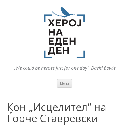
„We could be heroes just for one day“, David Bowie
Оди
Мени
на
содржината
Кон „Исцелител“ на
Ѓорче Ставревски