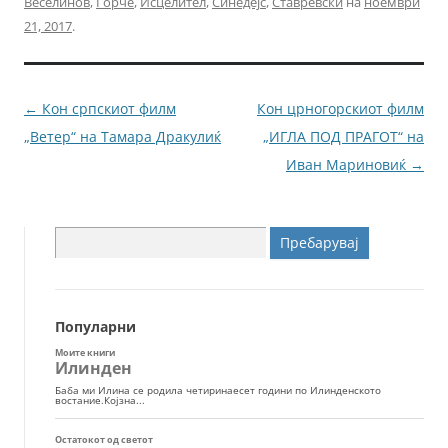
Веселинов
,
Ѓорче
,
Исцелител
,
Синедејс
,
Ставревски
на
ноември
e
er
l
e
21, 2017
.
b
n
o
g
o
er
Навигација
←
Кон српскиот филм
Кон црногорскиот филм
k
за
„Ветер“ на Тамара Дракулиќ
„ИГЛА ПОД ПРАГОТ“ на
написи
Иван Мариновиќ
→
Пребарувај
за:
Популарни