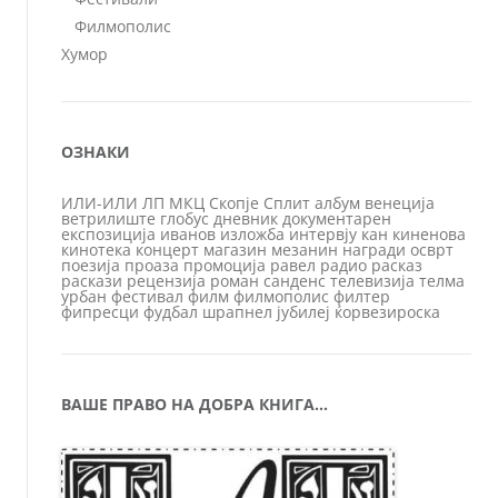
Филмополис
Хумор
ОЗНАКИ
ИЛИ-ИЛИ
ЛП
МКЦ
Скопје
Сплит
албум
венеција
ветрилиште
глобус
дневник
документарен
експозиција
иванов
изложба
интервју
кан
киненова
кинотека
концерт
магазин
мезанин
награди
осврт
поезија
проаза
промоција
равел
радио
расказ
раскази
рецензија
роман
санденс
телевизија
телма
урбан
фестивал
филм
филмополис
филтер
фипресци
фудбал
шрапнел
јубилеј
ќорвезироска
ВАШЕ ПРАВО НА ДОБРА КНИГА…