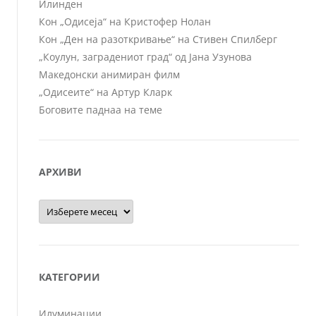
Илинден
Кон „Одисеја“ на Кристофер Нолан
Кон „Ден на разоткривање“ на Стивен Спилберг
„Коулун, заградениот град“ од Јана Узунова
Македонски анимиран филм
„Одисеите“ на Артур Кларк
Боговите паднаа на теме
АРХИВИ
Архиви
КАТЕГОРИИ
Илуминации