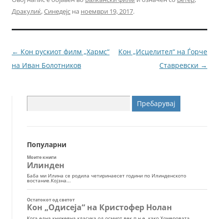
c
itt
ai
ss
Дракулиќ
,
Синедејс
на
ноември 19, 2017
.
e
er
l
e
b
n
o
g
Навигација
←
Кон рускиот филм „Хармс“
Кон „Исцелител“ на Ѓорче
o
er
за
на Иван Болотников
Ставревски
→
k
написи
Пребарувај
за:
Популарни