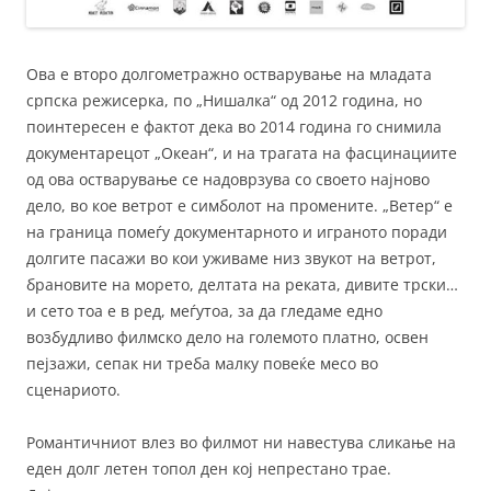
Ова е второ долгометражно остварување на младата
српска режисерка, по „Нишалка“ од 2012 година, но
поинтересен е фактот дека во 2014 година го снимила
документарецот „Океан“, и на трагата на фасцинациите
од ова остварување се надоврзува со своето најново
дело, во кое ветрот е симболот на промените. „Ветер“ е
на граница помеѓу документарното и играното поради
долгите пасажи во кои уживаме низ звукот на ветрот,
брановите на морето, делтата на реката, дивите трски…
и сето тоа е в ред, меѓутоа, за да гледаме едно
возбудливо филмско дело на големото платно, освен
пејзажи, сепак ни треба малку повеќе месо во
сценариото.
Романтичниот влез во филмот ни навестува сликање на
еден долг летен топол ден кој непрестано трае.