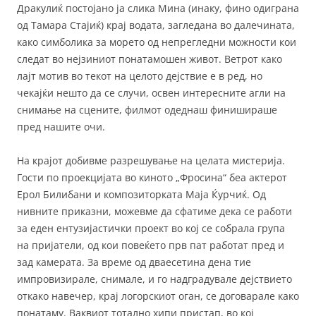
Дракулиќ постојано ја слика Мина (инаку, фино одиграна
од Тамара Стајиќ) крај водата, загледана во далечината,
како симболика за морето од непрегледни можности кои
следат во нејзиниот понатамошен живот. Ветрот како
лајт мотив во текот на целото дејствие е в ред, но
чекајќи нешто да се случи, освен интересните агли на
снимање на сцените, филмот одеднаш финишираше
пред нашите очи.
На крајот добивме разрешување на целата мистерија.
Гости по проекцијата во киното „Фросина“ беа актерот
Ерол Билибани и композиторката Маја Ќурчиќ. Од
нивните приказни, можевме да сфатиме дека се работи
за еден ентузијастички проект во кој се собрала група
на пријатели, од кои повеќето прв пат работат пред и
зад камерата. За време од дваесетина дена тие
импровизирале, снимале, и го надградувале дејствието
откако навечер, крај логорскиот оган, се договарале како
понатаму. Ваквиот тотално хипи пристап, во кој