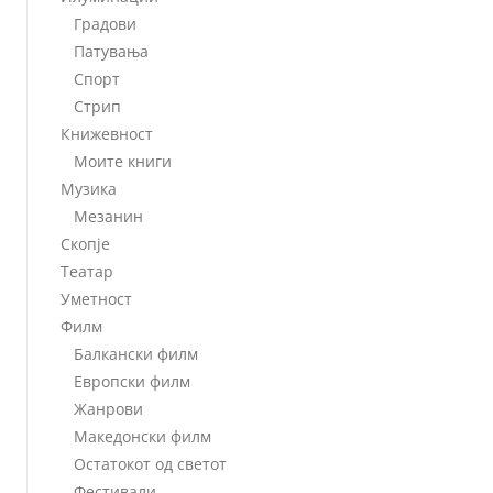
Градови
Патувања
Спорт
Стрип
Книжевност
Моите книги
Музика
Мезанин
Скопје
Театар
Уметност
Филм
Балкански филм
Европски филм
Жанрови
Македонски филм
Остатокот од светот
Фестивали