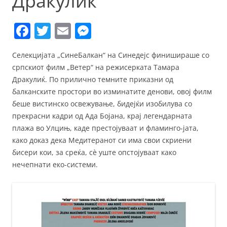
Дракулиќ
F
T
E
M
a
w
m
e
Селекцијата „СинеБалкан“ на Синедејс финишираше со
c
itt
ai
ss
српскиот филм „Ветер“ на режисерката Тамара
e
er
l
e
Дракулиќ. По прилично темните приказни од
b
n
балканските простори во изминатите денови, овој филм
беше вистинско освежување, бидејќи изобилува со
o
g
прекрасни кадри од Ада Бојана, крај легендарната
o
er
плажа во Улцињ, каде престојуваат и фламинго-јата,
k
како доказ дека Медитеранот си има свои скриени
бисери кои, за среќа, сè уште опстојуваат како
нечепнати еко-системи.