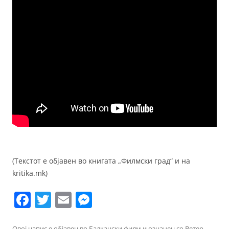
(Текстот е објавен во книгата „Филмски град“ и на
kritika.mk)
F
T
E
M
a
w
m
e
Овој напис е објавен во
Балкански филм
и означен со
Ветер
,