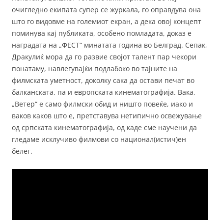
очигледно екипата супер се журкала, го оправдува она
што го видовме на големиот екран, а дека овој концепт
поминува кај публиката, особено помладата, доказ е
наградата на „ФЕСТ“ минатата година во Белград. Сепак,
Дракулиќ мора да го развие својот талент пар чекори
понатаму, навлегувајќи подлабоко во тајните на
филмската уметност, доколку сака да остави печат во
балканската, па и европската кинематографија. Вака,
„Ветер“ е само филмски обид и ништо повеќе, иако и
ваков каков што е, претставува нетипично освежување
од српската кинематографија, од каде сме научени да
гледаме исклучиво филмови со национал(истич)ен
белег.