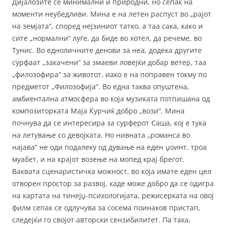
Дијалозите се минимални и природни, но сепак на
моменти неубедливи. Мина е на летен распуст во „рајот
на земјата“, според нејзиниот татко, а таа сака, како и
сите „нормални“ луѓе, да биде во хотел, да речеме, во
Тунис. Во едноличните денови за неа, додека другите
сурфаат „закачени“ за змаеви ловејќи добар ветер, таа
„филозофира“ за животот, иако е на поправен токму по
предметот „Филозофија“. Во една таква опуштена,
амбиентална атмосфера во која музиката потпишана од
композиторката Маја Ќурчиќ добро „вози“, Мина
почнува да се интересира за сурферот Саша, кој е тука
на летување со девојката. Но нивната „романса во
најава“ не оди подалеку од дување на еден џоинт, троа
муабет, и на крајот возење на мопед крај брегот.
Ваквата сценаристичка можност, во која имате еден цел
отворен простор за развој, каде може добро да се одигра
на картата на тинејџ-психологијата, режисерката на овој
филм сепак се одлучува за сосема поинаков пристап,
следејќи го својот авторски сензибилитет. Па така,