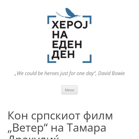
„We could be heroes just for one day“, David Bowie
Оди
Мени
на
содржината
Кон српскиот филм
„Ветер“ на Тамара