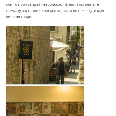
кои го промовираат европскиот филм и останатите
помалку застапени кинематографии во неколкуте мол-
кина во градот.