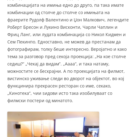
комбинацијата на имиња едно до друго, па така имате
комбинации од столче до столче со имињата на
фраерите Рудолф Валентино и Џон Малкович, легендите
Роберт Бресон и Лукино Висконти, Чарли Чаплин и
Фриц Ланг, или лудата комбинација со Никол Кидмен и
Сем Пекинпо. Едноставно, не можев да престанам да
фотографирам, толку беше интересно. Веројатно и како
тема за разговор пред секоја проекција: „На кое столче
седиш?“ „Чекај да видам“. „Аааа“, и така натаму,
можностите се бескрајни. А по проекцијата на филмот,
вистинско уживање следи во дворот на објектот, во кој
функцинира прекрасен ресторан со име, секако,
„Кинотека“, чии ѕидови исто така изобилуваат со
филмски постери од минатото.