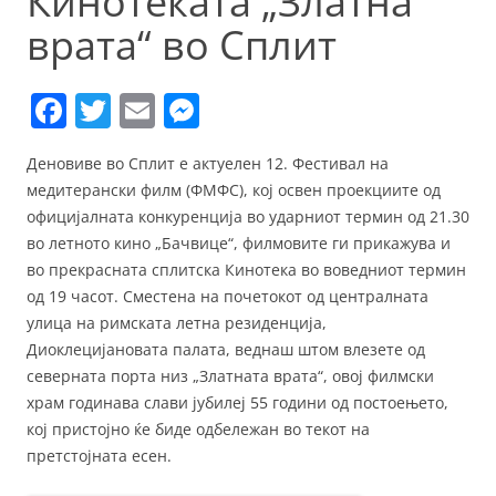
Кинотеката „Златна
врата“ во Сплит
F
T
E
M
a
w
m
e
Деновиве во Сплит е актуелен 12. Фестивал на
c
itt
ai
ss
медитерански филм (ФМФС), кој освен проекциите од
e
er
l
e
официјалната конкуренција во ударниот термин од 21.30
b
n
во летното кино „Бачвице“, филмовите ги прикажува и
во прекрасната сплитска Кинотека во воведниот термин
o
g
од 19 часот. Сместена на почетокот од централната
o
er
улица на римската летна резиденција,
k
Диоклецијановата палата, веднаш штом влезете од
северната порта низ „Златната врата“, овој филмски
храм годинава слави јубилеј 55 години од постоењето,
кој пристојно ќе биде одбележан во текот на
претстојната есен.