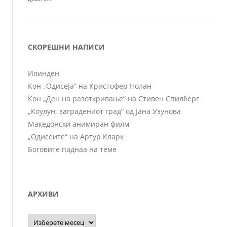
СКОРЕШНИ НАПИСИ
Илинден
Кон „Одисеја“ на Кристофер Нолан
Кон „Ден на разоткривање“ на Стивен Спилберг
„Коулун, заградениот град“ од Јана Узунова
Македонски анимиран филм
„Одисеите“ на Артур Кларк
Боговите паднаа на теме
АРХИВИ
Архиви