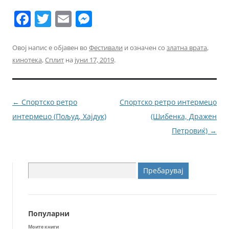
F
T
E
M
a
w
m
e
c
itt
ai
ss
Овој напис е објавен во
Фестивали
и означен со
златна врата
,
кинотека
,
Сплит
на
јуни 17, 2019
.
e
er
l
e
b
n
o
g
Навигација
←
Спортско ретро
Спортско ретро интермецо
o
er
за
интермецо (Пољуд, Хајдук)
(Шибенка, Дражен
k
написи
Петровиќ)
→
Пребарувај
за:
Популарни