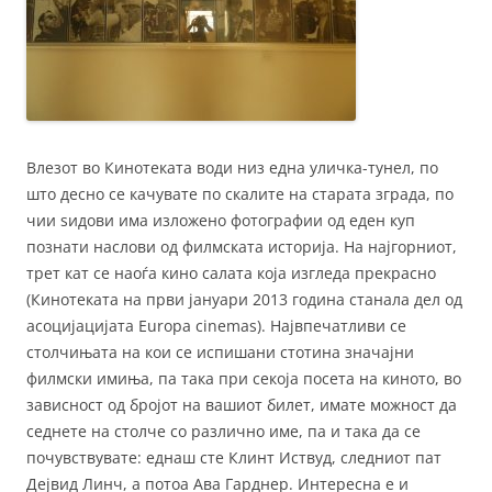
Влезот во Кинотеката води низ една уличка-тунел, по
што десно се качувате по скалите на старата зграда, по
чии ѕидови има изложено фотографии од еден куп
познати наслови од филмската историја. На најгорниот,
трет кат се наоѓа кино салата која изгледа прекрасно
(Кинотеката на први јануари 2013 година станала дел од
асоцијацијата Europa cinemas). Највпечатливи се
столчињата на кои се испишани стотина значајни
филмски имиња, па така при секоја посета на киното, во
зависност од бројот на вашиот билет, имате можност да
седнете на столче со различно име, па и така да се
почувствувате: еднаш сте Клинт Иствуд, следниот пат
Дејвид Линч, а потоа Ава Гарднер. Интересна е и