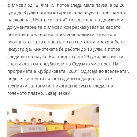
филмови од 12. ФМФС, потоа следи мала пауза, а од 26
јуни до 3 јули организаторите ја најавуваат програмата
насловена „Нешто се готви“, посеветена на драмите и
документарните филмови кои раскажуваат за кафето,
познатите ресторани, професионалните готвачи и
воопшто, се’ што е поврзано со светската прехранбена
индустрија. Кинотеката ќе работи до 13 јули, а потоа
следи летна пауза. Но, пред тоа, на 29 јуни, вистински
спектакл за сите љубители на Седмата уметност! На
програмата е Кјубриковата „2001: Одисеја во вселената“,
педесет (и нешто ситно) години подоцна, со сите
технички салтанати. Никогаш не сум го гледал на
големото платно. Едвај чекам!