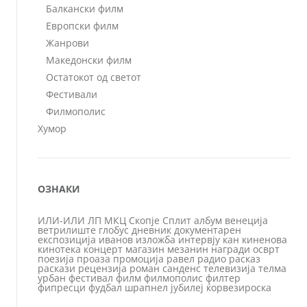
Балкански филм
Европски филм
Жанрови
Македонски филм
Остатокот од светот
Фестивали
Филмополис
Хумор
ОЗНАКИ
ИЛИ-ИЛИ
ЛП
МКЦ
Скопје
Сплит
албум
венеција
ветрилиште
глобус
дневник
документарен
експозиција
иванов
изложба
интервју
кан
киненова
кинотека
концерт
магазин
мезанин
награди
осврт
поезија
проаза
промоција
равел
радио
расказ
раскази
рецензија
роман
санденс
телевизија
телма
урбан
фестивал
филм
филмополис
филтер
фипресци
фудбал
шрапнел
јубилеј
ќорвезироска