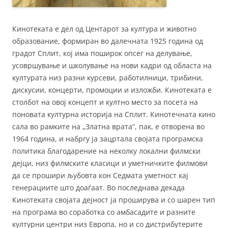
Кинотеката е дел од Центарот за култура и животно
образование, формиран во далечната 1925 година од
градот Сплит, кој има поширок опсег на делување,
усовршување и школување на нови кадри од областа на
културата низ разни курсеви, работилници, трибини,
дискусии, концерти, промоции и изложби. Кинотеката е
столбот на овој концепт и култно место за посета на
поновата културна историја на Сплит. Кинотечната кино
сала во рамките на „Златна врата“, пак, е отворена во
1964 година, и набргу ја зацртала својата програмска
политика благодарение на неколку локални филмски
дејци, низ филмските класици и уметничките филмови
да се прошири љубовта кон Седмата уметност кај
генерациите што доаѓаат. Во последнава декада
Кинотеката својата дејност ја проширува и со шарен тип
на програма во соработка со амбасадите и разните
културни центри низ Европа, но и со дистрибутерите