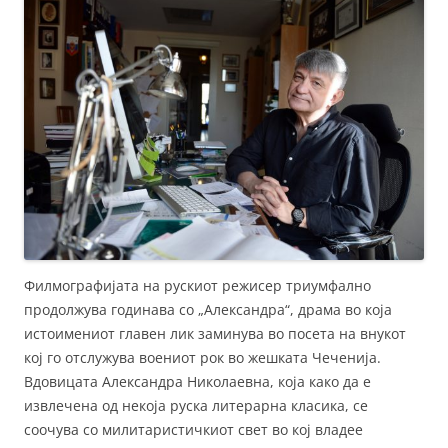
Филмографијата на рускиот режисер триумфално
продолжува годинава со „Александра“, драма во која
истоимениот главен лик заминува во посета на внукот
кој го отслужува воениот рок во жешката Чеченија.
Вдовицата Александра Николаевна, која како да е
извлечена од некоја руска литерарна класика, се
соочува со милитаристичкиот свет во кој владее