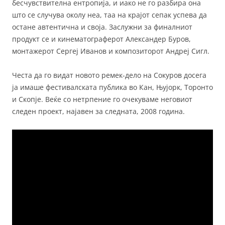
бесчувствителна ентропија, и иако не го разбира она
што се случува околу неа, таа на крајот сепак успева да
остане автентична и своја. Заслужни за финалниот
продукт се и кинематограферот Александер Буров,
монтажерот Сергеј Иванов и композиторот Андреј Сигл.
Честа да го видат новото ремек-дело на Сокуров досега
ја имаше фестивалската публика во Кан, Њујорк, Торонто
и Скопје. Веќе со нетрпение го очекуваме неговиот
следен проект, најавен за следната, 2008 година.