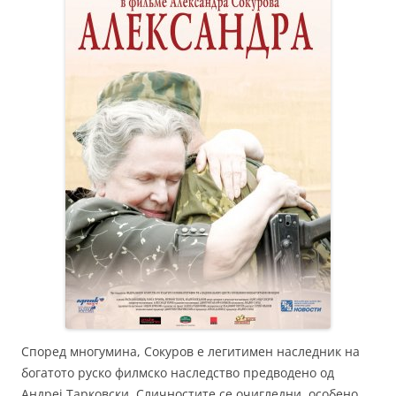
Според многумина, Сокуров е легитимен наследник на
богатото руско филмско наследство предводено од
Андреј Тарковски. Сличностите се очигледни, особено