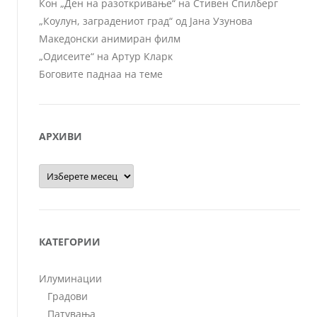
Кон „Ден на разоткривање“ на Стивен Спилберг
„Коулун, заградениот град“ од Јана Узунова
Македонски анимиран филм
„Одисеите“ на Артур Кларк
Боговите паднаа на теме
АРХИВИ
Архиви
КАТЕГОРИИ
Илуминации
Градови
Патувања