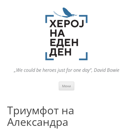
„We could be heroes just for one day“, David Bowie
Оди
Мени
на
содржината
Триумфот на
Александра