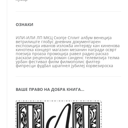
ОЗНАКИ
ИЛИ-ИЛИ
ЛП
МКЦ
Скопје
Сплит
албум
венеција
ветрилиште
глобус
дневник
документарен
експозиција
иванов
изложба
интервју
кан
киненова
кинотека
концерт
магазин
мезанин
награди
осврт
поезија
проаза
промоција
равел
радио
расказ
раскази
рецензија
роман
санденс
телевизија
телма
урбан
фестивал
филм
филмополис
филтер
фипресци
фудбал
шрапнел
јубилеј
ќорвезироска
ВАШЕ ПРАВО НА ДОБРА КНИГА…