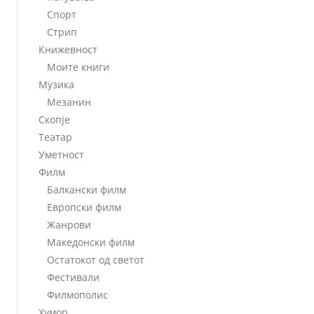
Спорт
Стрип
Книжевност
Моите книги
Музика
Мезанин
Скопје
Театар
Уметност
Филм
Балкански филм
Европски филм
Жанрови
Македонски филм
Остатокот од светот
Фестивали
Филмополис
Хумор