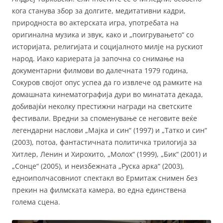
кога станува збор за долгите, медитативни кадри,
природноста во актерската игра, употребата на
оригинална музика и звук, како и „поигрувањето“ со
историјата, религијата и социјалното милје на рускиот
народ. Иако кариерата ја започна со снимање на
документарни филмови во далечната 1979 година,
Сокуров својот опус успеа да го извлече од рамките на
домашната кинематографија дури во минатата декада,
добивајќи неколку престижни награди на светските
фестивали. Вредни за споменување се неговите веќе
легендарни наслови „Мајка и син“ (1997) и „Татко и син“
(2003), потоа, фантастичната политичка трилогија за
Хитлер, Ленин и Хирохито, „Молох“ (1999), „Бик“ (2001) и
„Сонце“ (2005), и неизбежната „Руска арка“ (2003),
едноиполчасовниот спектакл во Ермитаж снимен без
прекин на филмската камера, во една единствена
голема сцена.