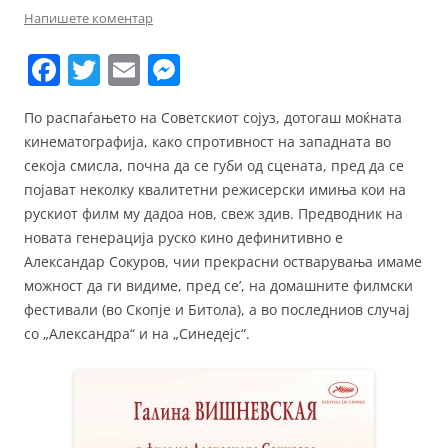
Напишете коментар
F
T
E
M
a
w
m
e
По распаѓањето на Советскиот сојуз, дотогаш моќната
c
itt
ai
ss
кинематографија, како спротивност на западната во
e
er
l
e
секоја смисла, почна да се губи од сцената, пред да се
b
n
појават неколку квалитетни режисерски имиња кои на
рускиот филм му дадоа нов, свеж здив. Предводник на
o
g
новата генерација руско кино дефинитивно е
o
er
Александар Сокуров, чии прекрасни остварувања имаме
k
можност да ги видиме, пред се’, на домашните филмски
фестивали (во Скопје и Битола), а во последниов случај
со „Александра“ и на „Синедејс“.