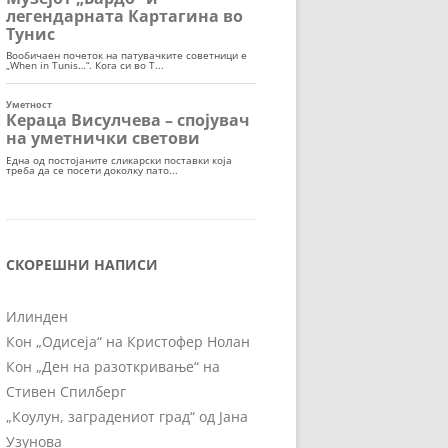
СКОРЕШНИ НАПИСИ
Илинден
Кон „Одисеја“ на Кристофер Нолан
Кон „Ден на разоткривање“ на
Стивен Спилберг
„Коулун, заградениот град“ од Јана
Узунова