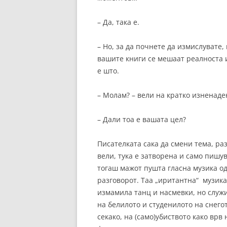
– Да, така е.
– Но, за да почнете да измислувате,
вашите книги се мешаат реалноста и
е што.
– Молам? – вели на кратко изненаде
– Дали тоа е вашата цел?
Писателката сака да смени тема, ра
вели, тука е затворена и само пишу
тогаш мажот пушта гласна музика од 
разговорот. Таа „иритантна“ музика 
измамила танц и насмевки, но служ
на белилото и студенилото на снегот
секако, на (само)убиството како врв