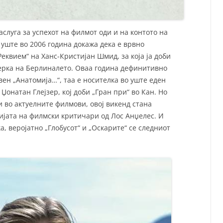
аслуга за успехот на филмот оди и на контото на
 уште во 2006 година докажа дека е врвно
еквием“ на Ханс-Кристијан Шмид, за која ја доби
терка на Берлиналето. Оваа година дефинитивно
вен „Анатомија…“, таа е носителка во уште еден
Џонатан Глејзер, кој доби „Гран при“ во Кан. Но
и во актуелните филмови, овој викенд стана
ијата на филмски критичари од Лос Анџелес. И
ка, веројатно „Глобусот“ и „Оскарите“ се следниот