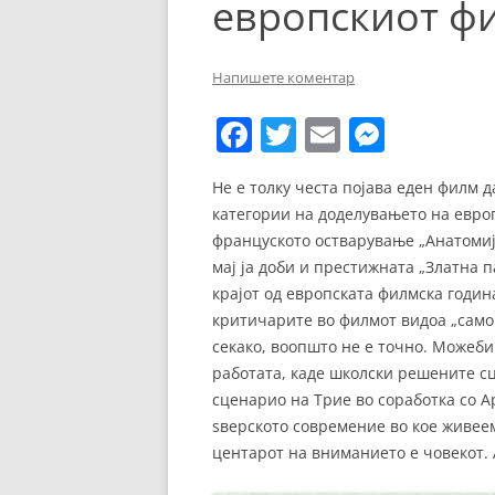
европскиот ф
ЕВРОПСКИ ФИЛМ
ОСТАТОКОТ ОД СВЕТО
Напишете коментар
ЖАНРОВИ
F
T
E
M
ФЕСТИВАЛИ
a
w
m
e
Не е толку честа појава еден филм д
ФИЛМОПОЛИС
c
itt
ai
ss
категории на доделувањето на европ
e
er
l
e
француското остварување „Анатомија
b
n
мај ја доби и престижната „Златна 
крајот од европската филмска година
o
g
критичарите во филмот видоа „само 
o
er
секако, воопшто не е точно. Можеби
k
работата, каде школски решените сц
сценарио на Трие во соработка со Ар
ѕверското современие во кое живеем
центарот на вниманието е човекот. А