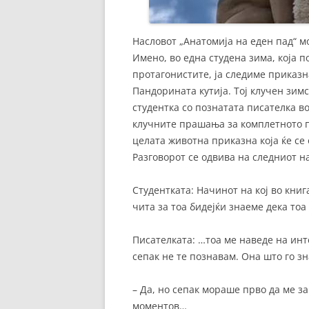
Насловот „Анатомија на еден пад“ м
Имено, во една студена зима, која п
протагонистите, ја следиме приказна
Пандорината кутија. Тој клучен зимс
студентка со познатата писателка во
клучните прашања за комплетното п
целата животна приказна која ќе се
Разговорот се одвива на следниот 
Студентката: Начинот на кој во книг
чита за тоа бидејќи знаеме дека тоа
Писателката: …тоа ме наведе на интер
сепак не те познавам. Она што го зн
– Да, но сепак мораше прво да ме за
моментов…