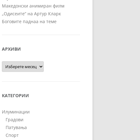
Македонски анимиран филм
„Одисеите“ на Артур Кларк
Боговите паднаа на теме
АРХИВИ
Архиви
КАТЕГОРИИ
Илуминации
Градови
Патувања
Спорт