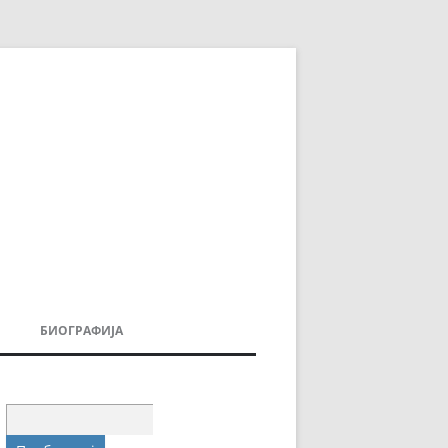
БИОГРАФИЈА
ДОВИ
МОИТЕ КНИГИ
УВАЊА
Пребарувај
за: