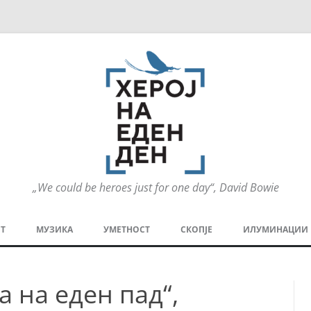
„We could be heroes just for one day“, David Bowie
Оди
на
Т
МУЗИКА
УМЕТНОСТ
СКОПЈЕ
ИЛУМИНАЦИИ
содржината
МЕЗАНИН
СТРИП
ГРА
а на еден пад“,
ТЕАТАР
ПАТ