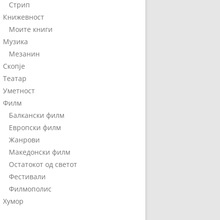
Стрип
Книжевност
Моите книги
Музика
Мезанин
Скопје
Театар
Уметност
Филм
Балкански филм
Европски филм
Жанрови
Македонски филм
Остатокот од светот
Фестивали
Филмополис
Хумор