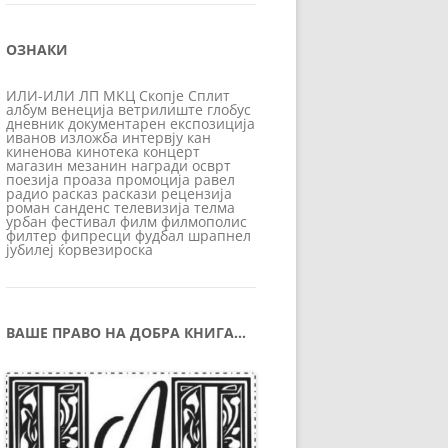
ОЗНАКИ
ИЛИ-ИЛИ
ЛП
МКЦ
Скопје
Сплит
албум
венеција
ветрилиште
глобус
дневник
документарен
експозиција
иванов
изложба
интервју
кан
киненова
кинотека
концерт
магазин
мезанин
награди
осврт
поезија
проаза
промоција
равел
радио
расказ
раскази
рецензија
роман
санденс
телевизија
телма
урбан
фестивал
филм
филмополис
филтер
фипресци
фудбал
шрапнел
јубилеј
ќорвезироска
ВАШЕ ПРАВО НА ДОБРА КНИГА…