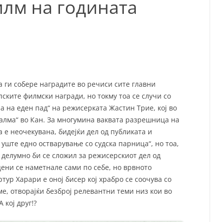
илм на годината
СП
Т
ХУ
а ги собере наградите во речиси сите главни
ските филмски награди, но токму тоа се случи со
 на еден пад“ на режисерката Жастин Трие, кој во
палма“ во Кан. За многумина ваквата разрешница на
 е неочекувана, бидејќи дел од публиката и
уште едно остварување со судска парница“, но тоа,
 делумно би се сложил за режисерскиот дел од
ени се наметнале сами по себе, но врвното
тур Харари е оној бисер кој храбро се соочува со
е, отворајќи безброј релевантни теми низ кои во
 кој друг!?