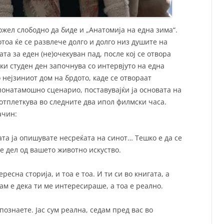
ожел слободно да биде и „Анатомија на една зима“.
отоа ќе се развлече долго и долго низ душите на
та за еден (не)очекуван пад, после кој се отвора
ки студен ден започнува со интервјуто на една
 нејзиниот дом на брдото, каде се отвораат
онатамошно сценарио, поставувајќи ја основата на
 отплеткува во следните два ипол филмски часа.
начин:
ата ја опишувате несреќата на синот… Тешко е да се
 е дел од вашето животно искуство.
есна сторија, и тоа е тоа. И ти си во книгата, а
ам е дека ти ме интересираше, а тоа е реално.
познаете. Јас сум реална, седам пред вас во