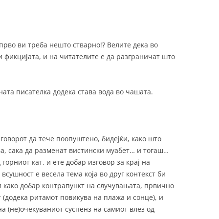
 прво ви треба нешто стварно!? Велите дека во
 фикцијата, и на читателите е да разграничат што
ната писателка додека става вода во чашата.
зговорот да тече поопуштено, бидејќи, како што
ва, сака да разменат вистински муабет… и тогаш…
горниот кат, и ете добар изговор за крај на
всушност е весела тема која во друг контекст би
и како добар контрапункт на случувањата, првично
 (додека ритамот повикува на плажа и сонце), и
 на (не)очекуваниот суспенз на самиот влез од