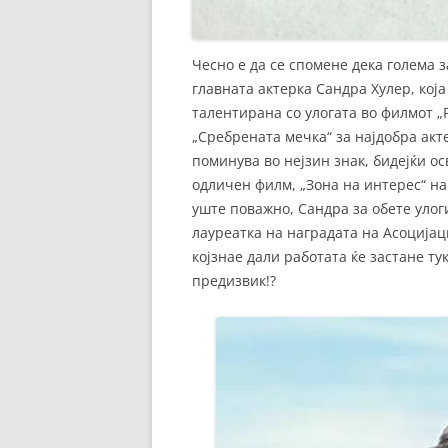
Чесно е да се спомене дека голема з
главната актерка Сандра Хулер, која
талентирана со улогата во филмот „Р
„Сребрената мечка“ за најдобра ак
поминува во нејзин знак, бидејќи ос
одличен филм, „Зона на интерес“ на 
уште поважно, Сандра за обете улог
лауреатка на наградата на Асоцијац
којзнае дали работата ќе застане ту
предизвик!?