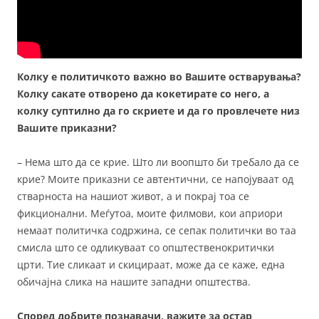
Колку е политичкото важно во Вашите остварувања?
Колку сакате отворено да кокетирате со него, а
колку суптилно да го скриете и да го провлечете низ
Вашите приказни?
– Нема што да се крие. Што ли воопшто би требало да се
крие? Моите приказни се автентични, се напојуваат од
стварноста на нашиот живот, а и покрај тоа се
фикционални. Меѓутоа, моите филмови, кои априори
немаат политичка содржина, се сепак политички во таа
смисла што се одликуваат со општественокритички
црти. Тие сликаат и скицираат, може да се каже, една
обичајна слика на нашите западни општества.
Според добрите познавачи, важите за остар