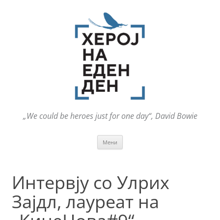
„We could be heroes just for one day“, David Bowie
Оди
Мени
на
содржината
Интервју со Улрих
Зајдл, лауреат на