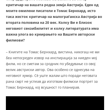
критичар на вашата родна земја Австрија. Еден од
моите омилени писатели е Томас Бернхард, исто
така жесток критичар на малограѓанска Австрија во
втората половина на 20 век. Колку Ви е близок
неговиот сензибилитет и колку литературата има
важна улога во креирањето на Вашите авторски
филмови?
– Книгите на Томас Бернхард, вистина, никогаш не ми
беа непосреден извор на инспирација за ниеден мој
филм, но се сметам за сродник по убедување со овој
велик австриски автор. Ова особено се однесува на
неговиот хумор. Сè уште жалам што поради неговата
рана смрт не успеав да изготвам филмски портрет за
Томас Бернхард, кој всушност го планирав.