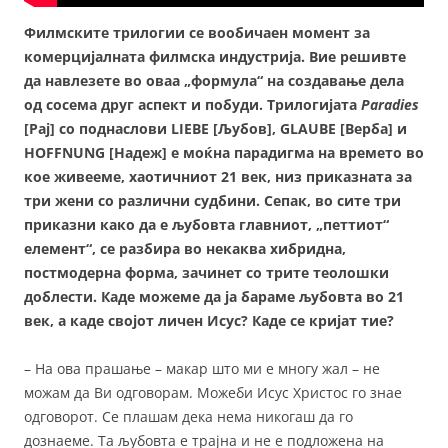
Филмските трилогии се вообичаен момент за
комерцијалната филмска индустрија. Вие решивте
да навлезете во оваа „формула“ на создавање дела
од сосема друг аспект и побуди. Трилогијата
Paradies
[Рај] со поднаслови LIEBE [Љубов], GLAUBE [Верба] и
HOFFNUNG [Надеж] е моќна парадигма на времето во
кое живееме, хаотичниот 21 век, низ приказната за
три жени со различни судбини. Сепак, во сите три
приказни како да е љубовта главниот, „петтиот“
елемент“, се разбира во некаква хибридна,
постмодерна форма, зачинет со трите теолошки
доблести. Каде можеме да ја бараме љубовта во 21
век, а каде својот личен Исус? Каде се кријат тие?
– На ова прашање – макар што ми е многу жал – не
можам да Ви одговорам. Можеби Исус Христос го знае
одговорот. Се плашам дека нема никогаш да го
дознаеме. Та љубовта е трајна и не е подложена на