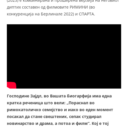
(2023) е комбинирана и проширена верзија на неговиот
диптих составен од филмовите РИМИНИ (во
конкуренција на Берлинале 2022) и СПАРТА.
Господине Зајдл, во Вашата биогарфија има една
кратка реченица што вели: „Пораснал во
римокатоличко семејство и иако во еден момент
посакал да стане свештеник, сепак студирал
новинарство и драма, а потоа и филм“. Кој е тој