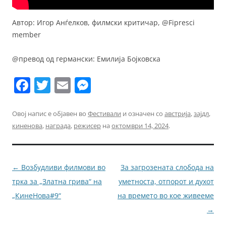
Автор: Игор Анѓелков, филмски критичар, @Fipresci
member
@превод од германски: Емилија Бојковска
F
T
E
M
a
w
m
e
c
itt
ai
ss
Овој напис е објавен во
Фестивали
и означен со
австрија
,
зајдл
,
киненова
,
награда
,
режисер
на
октомври 14, 2024
.
e
er
l
e
b
n
o
g
Навигација
←
Возбудливи филмови во
За загрозената слобода на
o
er
за
трка за „Златна грива“ на
уметноста, отпорот и духот
k
написи
„КинеНова#9“
на времето во кое живееме
→