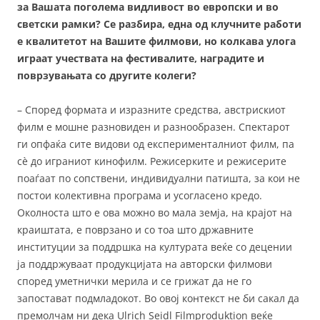
за Вашата поголема видливост во европски и во
светски рамки? Се разбира, една од клучните работи
е квалитетот на Вашите филмови, но колкава улога
играат учествата на фестивалите, наградите и
поврзувањата со другите колеги?
– Според формата и изразните средства, австрискиот
филм е мошне разновиден и разнообразен. Спектарот
ги опфаќа сите видови од експерименталниот филм, па
сè до играниот кинофилм. Режисерките и режисерите
поаѓаат по сопствени, индивидуални патишта, за кои не
постои колективна програма и усогласено кредо.
Околноста што е ова можно во мала земја, на крајот на
краиштата, е поврзано и со тоа што државните
институции за поддршка на културата веќе со децении
ја поддржуваат продукцијата на авторски филмови
според уметнички мерила и се грижат да не го
запостават подмладокот. Во овој контекст не би сакал да
премолчам ни дека Ulrich Seidl Filmproduktion веќе