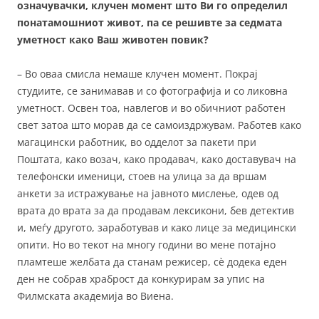
означувачки, клучен момент што Ви го определил
понатамошниот живот, па се решивте за седмата
уметност како Ваш животен повик?
– Во оваа смисла немаше клучен момент. Покрај
студиите, се занимавав и со фотографија и со ликовна
уметност. Освен тоа, навлегов и во обичниот работен
свет затоа што морав да се самоиздржувам. Работев како
магацински работник, во одделот за пакети при
Поштата, како возач, како продавач, како доставувач на
телефонски именици, стоев на улица за да вршам
анкети за истражување на јавното мислење, одев од
врата до врата за да продавам лексикони, бев детектив
и, меѓу другото, заработував и како лице за медицински
опити. Но во текот на многу години во мене потајно
пламтеше желбата да станам режисер, сè додека еден
ден не собрав храброст да конкурирам за упис на
Филмската академија во Виена.