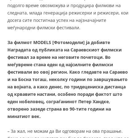
подолго време овозможува и продуцира филмови на
следната, млада генерација режисерки и режисери, кои
досега сите постигнаа успех на најзначајните
меѓународни филмски фестивали.
За филмот MODELS [Фотомодели] ја добивте
Наградата од публиката на Сараевскиот филмски
фестивал за време на неговите почетоци. Во
меѓувреме стана еден од најсилните филмски
фестивали во овој регион. Како гледавте на Сараево
и на Босна тогаш, неколку години по завршувањето
на војната, а како денес, по тридецениска дистанца
од крвавите настани, особено поради фактот што
еден нобеловец, сограѓанинот Петер Хандке,
отворено зазеде страна во 90-тите години на
минатиот век.
– За жал, не можам да Ви одговорам на ова прашање.