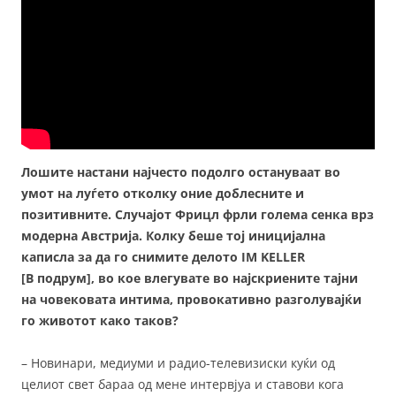
Лошите настани најчесто подолго остануваат во
умот на луѓето отколку оние доблесните и
позитивните. Случајот Фрицл фрли голема сенка врз
модерна Австрија. Колку беше тој иницијална
каписла за да го снимите делото IM KELLER
[В подрум], во кое влегувате во најскриените тајни
на човековата интима, провокативно разголувајќи
го животот како таков?
– Новинари, медиуми и радио-телевизиски куќи од
целиот свет бараа од мене интервјуа и ставови кога