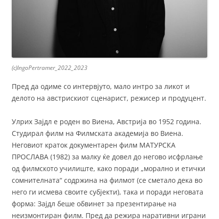
(c)IngoPertramer_2022_2023
Пред да одиме со интервјуто, мало интро за ликот и
делото на австрискиот сценарист, режисер и продуцент.
Улрих Зајдл е роден во Виена, Австрија во 1952 година.
Студирал филм на Филмската академија во Виена.
Неговиот краток документарен филм МАТУРСКА
ПРОСЛАВА (1982) за малку ќе довел до негово исфрлање
од филмското училиште, како поради „морално и етички
сомнителната“ содржина на филмот (се сметало дека во
него ги исмева своите субјекти), така и поради неговата
форма: Зајдл беше обвинет за презентирање на
неизмонтиран филм. Пред да режира наративни играни