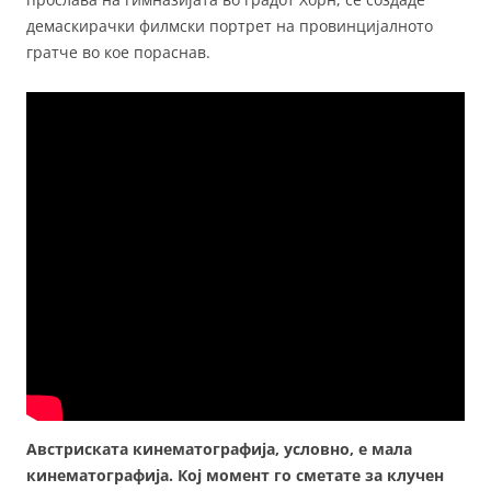
демаскирачки филмски портрет на провинцијалното
гратче во кое пораснав.
Австриската кинематографија, условно, е мала
кинематографија. Кој момент го сметате за клучен