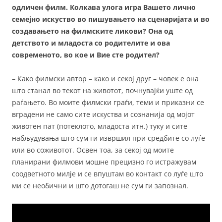
одличен филм. Колкава улога игра Вашето лично
семејно искуство во пишувањето на сценаријата и во
создавањето на филмските ликови? Она од
детството и младоста со родителите и ова
современото, во кое и Вие сте родител?
– Како филмски автор – како и секој друг – човек е она
што станал во текот на животот, почнувајќи уште од
раѓањето. Во моите филмски граѓи, теми и приказни се
вградени не само сите искуства и сознанија од мојот
животен пат (потеклото, младоста итн.) туку и сите
набљудувања што сум ги извршил при средбите со луѓе
или во соживотот. Освен тоа, за секој од моите
планирани филмови мошне прецизно го истражувам
соодветното милје и се впуштам во контакт со луѓе што
ми се необични и што дотогаш не сум ги запознал.