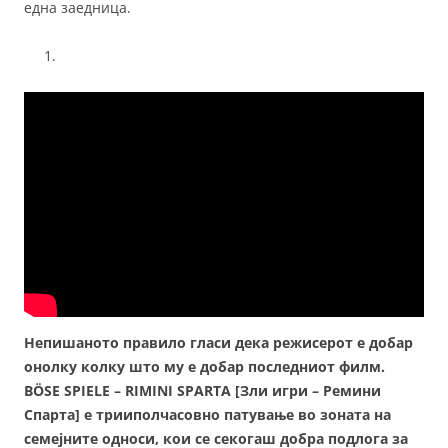
една заедница.
Непишаното правило гласи дека режисерот е добар
онолку колку што му е добар последниот филм.
BÖSE SPIELE – RIMINI SPARTA [Зли игри – Ремини
Спарта] е трииполчасовно патување во зоната на
семејните односи, кои се секогаш добра подлога за