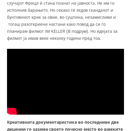
случајот Фрицл ѝ стана познат на јавноста. Не им го
исполнив барањето. Но секако ги зедов скандалот и
бунтовниот крик за овие, во суштина, незамисливи и
тогаш разоткриени настани како повод да си го
планирам филмот IM KELLER [В подрум]. Но идејата за
филмот ја имав веќе неколку години пред тоа.
Креативната документаристика во последниве две
децении го зазема своето почесно место во рамките