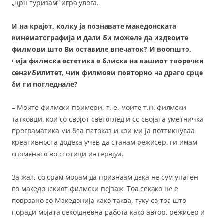
„црн туризам“ игра улога.
И на крајот, колку ја познавате македонската
кинематографија и дали би можеле да издвоите
филмови што Ви оставиле впечаток? И воопшто,
чија филмска естетика е блиска на вашиот творечки
сензибилитет, чии филмови повторно на драго срце
би ги погледнале?
– Моите филмски примери, т. е. моите т.н. филмски
татковци, кои со својот светоглед и со својата уметничка
програматика ми беа патоказ и кои ми ја поттикнуваа
креативноста додека учев да станам режисер, ги имам
споменато во стотици интервјуа.
За жал, со срам морам да признаам дека не сум упатен
во македонскиот филмски пејзаж. Тоа секако не е
поврзано со Македонија како таква, туку со тоа што
поради мојата секојдневна работа како автор, режисер и