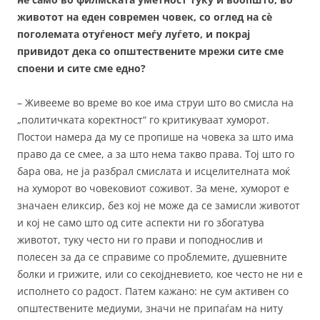
животот на еден современ човек, со оглед на сè
поголемата отуѓеност меѓу луѓето, и покрај
привидот дека со општествените мрежи сите сме
споени и сите сме едно?
– Живееме во време во кое има струи што во смисла на
„политичката коректност“ го критикуваат хуморот.
Постои намера да му се пропише на човека за што има
право да се смее, а за што нема такво права. Тој што го
бара ова, не ја разбрал смислата и исцелителната моќ
на хуморот во човековиот соживот. За мене, хуморот е
значаен еликсир, без кој не може да се замисли животот
и кој не само што од сите аспекти ни го збогатува
животот, туку често ни го прави и поподнослив и
полесен за да се справиме со проблемите, душевните
болки и грижите, или со секојдневието, кое често не ни е
исполнето со радост. Патем кажано: не сум активен со
општествените медиуми, значи не припаѓам на ниту