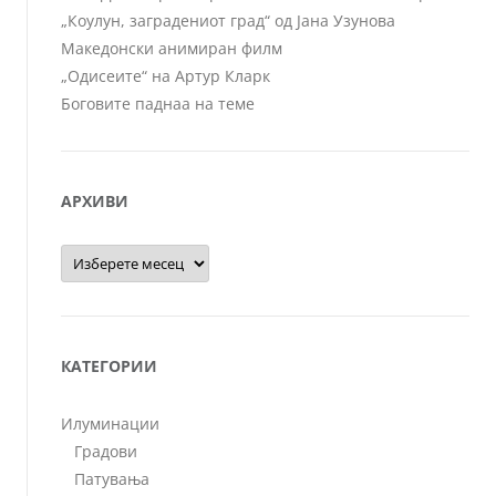
„Коулун, заградениот град“ од Јана Узунова
Македонски анимиран филм
„Одисеите“ на Артур Кларк
Боговите паднаа на теме
АРХИВИ
Архиви
КАТЕГОРИИ
Илуминации
Градови
Патувања