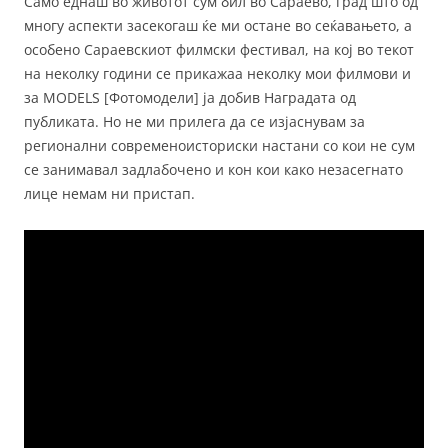
Само еднаш во животот сум бил во Сараево, град што од
многу аспекти засекогаш ќе ми остане во сеќавањето, а
особено Сараевскиот филмски фестивал, на кој во текот
на неколку години се прикажаа неколку мои филмови и
за MODELS [Фотомодели] ја добив Наградата од
публиката. Но не ми прилега да се изјаснувам за
регионални современоисториски настани со кои не сум
се занимавал задлабочено и кон кои како незасегнато
лице немам ни пристап.