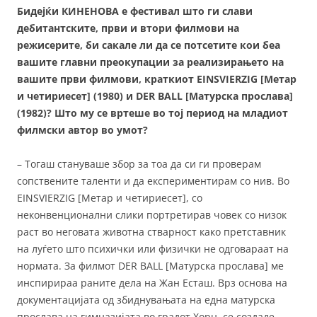
Бидејќи КИНЕНОВА е фестивал што ги слави
дебитантските, први и втори филмови на
режисерите, би сакале ли да се потсетите кои беа
вашите главни преокупации за реализирањето на
вашите први филмови, краткиот EINSVIERZIG [Метар
и четириесет] (1980) и DER BALL [Матурска прослава]
(1982)? Што му се вртеше во тој период на младиот
филмски автор во умот?
– Тогаш стануваше збор за тоа да си ги проверам
сопствените таленти и да експериментирам со нив. Во
EINSVIERZIG [Метар и четириесет], со
неконвенционални слики портретирав човек со низок
раст во неговата животна стварност како претставник
на луѓето што психички или физички не одговараат на
нормата. За филмот DER BALL [Матурска прослава] ме
инспирираа раните дела на Жан Есташ. Врз основа на
документацијата од збиднувањата на една матурска
прослава на гимназијата во градот Хорн, се создаде