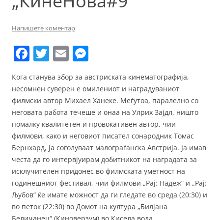
„КинеНова#9“
Напишете коментар
F
T
E
M
a
w
m
e
Кога станува збор за австриската кинематографија,
c
itt
ai
ss
несомнен суверен е омилениот и наградуваниот
e
er
l
e
филмски автор Михаел Ханеке. Меѓутоа, паралелно со
b
n
неговата работа течеше и онаа на Улрих Зајдл, ништо
помалку квалитетен и провокативен автор, чии
o
g
филмови, како и неговиот писател сонародник Томас
o
er
Бернхард, ја соголуваат малограѓанска Австрија. Ја имав
k
честа да го интервјуирам добитникот на наградата за
исклучителен придонес во филмската уметност на
годинешниот фестивал, чии филмови „Рај: Надеж“ и „Рај:
Љубов“ ќе имате можност да ги гледате во среда (20:30) и
во петок (22:30) во Домот на култура „Билјана
Беличанец“ (Киноверзум) во Кисела вода.