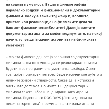
на седмата уметност. Вашата филмографија
паралелно содржи и фикционални и документарни
филмови. Колку е важен тој жанр и, воопшто,
пристап кон реализација на филмските дела за
Вашиот филмски сензибилитет? Дали ја сметате
документаристиката за моќен медиум што, на некој
начин, успеа да ја смени историјата на филмската
уметност?
– Мојата филмска дејност ја започнав со документарни
филмови затоа што можеа да се реализираат со мали
буџети и со неограничена уметничка слобода. Освен
тоа, мојот примарен интерес беше насочен кон луѓето и
нивните животни стварности. Сакав да ја истражам
вистината до темел. Но моите т.н. документарни
филмови секогаш беа инсценирани како играни
филмови. Подоцна, со DOG DAYS [Летни денови на
пеколна горештина], преминав на снимање играни