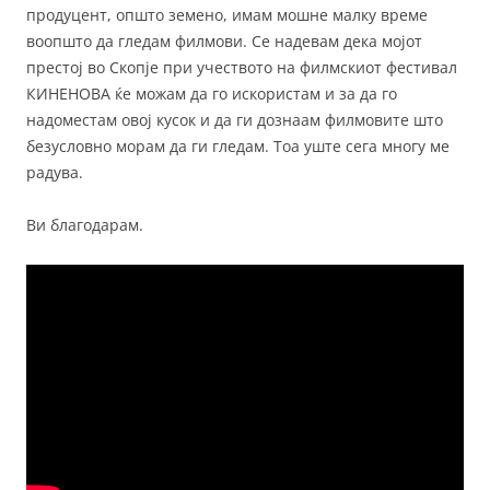
продуцент, општо земено, имам мошне малку време
воопшто да гледам филмови. Се надевам дека мојот
престој во Скопје при учеството на филмскиот фестивал
КИНЕНОВА ќе можам да го искористам и за да го
надоместам овој кусок и да ги дознаам филмовите што
безусловно морам да ги гледам. Тоа уште сега многу ме
радува.
Ви благодарам.