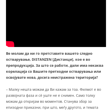
Ве молам да ни го претставите вашето следно
остварување, DISTANZEN [Дистанци], кое е во
препродукција. За што се работи, дали има некаква
корелација со Вашите претходни остварувања или
освојувате нова, досега неистражена територија?
– Малку нешта можам да Ви кажам за тоа. Филмот е во
развојната фаза и сè уште не е снимен. Само толку
можам да откријам во моментов. Станува збор за
епизодни приказни, при што, меѓу другото, и темата