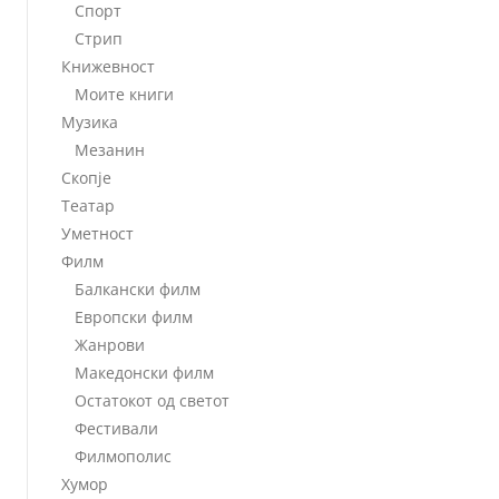
Спорт
Стрип
Книжевност
Моите книги
Музика
Мезанин
Скопје
Театар
Уметност
Филм
Балкански филм
Европски филм
Жанрови
Македонски филм
Остатокот од светот
Фестивали
Филмополис
Хумор