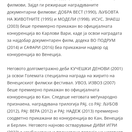
филмови, Зајдл ги режираше наградуваните
документарни филмови: ДОБРА ВЕСТ (1990), ЉУБОВТА
НА ЖИВОТНИТЕ (1995) и МОДЕЛИ (1998). ИСУС, ЗНАЕШ
(2003) беше премиерно прикажан во официјалната
конкуренција во Карлови Вари, каде ја освои наградата
за најдобар документарен филм, додека ВО ПОДРУМ
(2014) и САФАРИ (2016) беа прикажани надвор од
конкуренција во Венеција.
Неговото долгометражно деби КУЧЕШКИ ДЕНОВИ (2001)
ја освои Големата специјална награда на жирито на
Венецискиот филмски фестивал. УВОЗ, ИЗВОЗ (2007)
беше премиерно прикажан во официјалната
конкуренција во Кан. Следеше неговата меѓународно
признаена, наградувана трилогија РАЈ, со РАЈ: ЉУБОВ
(2012), РАЈ: ВЕРА (2012) и РАЈ: НАДЕЖ (2013) премиерно
соодветно прикажани во конкуренција во Кан, Венеција
и Берлин. Неговото најново остварување ДИВИ ИГРИ