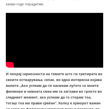
какви-годе парадигми.
И покрај сериозноста на темите што ги третирате во
своите остварувања, сепак, во една интересна изјава
велите „Ако успеам да ги насмеам луѓето со моите
филмови и нивната смеа им се заглави во грлото во
следниот момент, ако успеам да го сторам тоа,
тогаш тоа ме прави среќен“. Колку е хуморот важен
не само во филмската уметност туку и воопшто, во