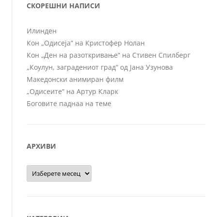
СКОРЕШНИ НАПИСИ
Илинден
Кон „Одисеја“ на Кристофер Нолан
Кон „Ден на разоткривање“ на Стивен Спилберг
„Коулун, заградениот град“ од Јана Узунова
Македонски анимиран филм
„Одисеите“ на Артур Кларк
Боговите паднаа на теме
АРХИВИ
Архиви