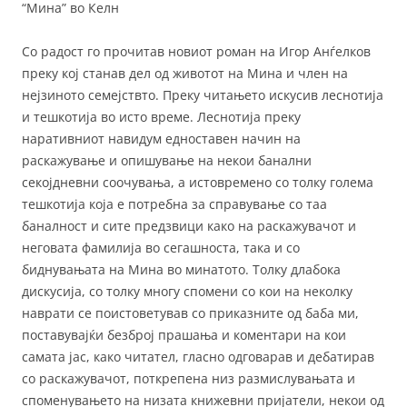
“Мина” во Келн
Со радост го прочитав новиот роман на Игор Анѓелков
преку кој станав дел од животот на Мина и член на
нејзиното семејствто. Преку читањето искусив леснотија
и тешкотија во исто време. Леснотија преку
наративниот навидум едноставен начин на
раскажување и опишување на некои банални
секојдневни соочувања, а истовремено со толку голема
тешкотија која е потребна за справување со таа
баналност и сите предзвици како на раскажувачот и
неговата фамилија во сегашноста, така и со
биднувањата на Мина во минатото. Толку длабока
дискусија, со толку многу спомени со кои на неколку
наврати се поистоветував со приказните од баба ми,
поставувајќи безброј прашања и коментари на кои
самата јас, како читател, гласно одговарав и дебатирав
со раскажувачот, поткрепена низ размислувањата и
споменувањето на низата книжевни пријатели, некои од