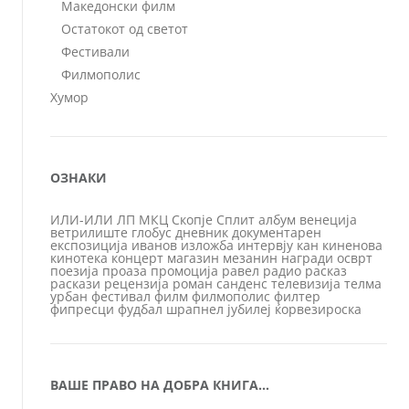
Македонски филм
Остатокот од светот
Фестивали
Филмополис
Хумор
ОЗНАКИ
ИЛИ-ИЛИ
ЛП
МКЦ
Скопје
Сплит
албум
венеција
ветрилиште
глобус
дневник
документарен
експозиција
иванов
изложба
интервју
кан
киненова
кинотека
концерт
магазин
мезанин
награди
осврт
поезија
проаза
промоција
равел
радио
расказ
раскази
рецензија
роман
санденс
телевизија
телма
урбан
фестивал
филм
филмополис
филтер
фипресци
фудбал
шрапнел
јубилеј
ќорвезироска
ВАШЕ ПРАВО НА ДОБРА КНИГА…