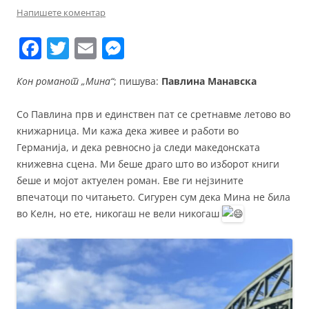
Напишете коментар
F
T
E
M
a
w
m
e
Кон романот „Мина“
; пишува:
Павлина Манавска
c
itt
ai
ss
e
er
l
e
Со Павлина прв и единствен пат се сретнавме летово во
b
n
книжарница. Ми кажа дека живее и работи во
Германија, и дека ревносно ја следи македонската
o
g
книжевна сцена. Ми беше драго што во изборот книги
o
er
беше и мојот актуелен роман. Еве ги нејзините
k
впечатоци по читањето. Сигурен сум дека Мина не била
во Келн, но ете, никогаш не вели никогаш