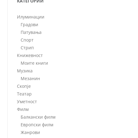
КАТЕГОРИИ
Илуминации
Градови
Патувања
Спорт
Стрип
Книжевност
Моите книги
Музика
Мезанин
Скопје
Театар
Уметност
Филм
Балкански филм
Европски филм
Жанрови