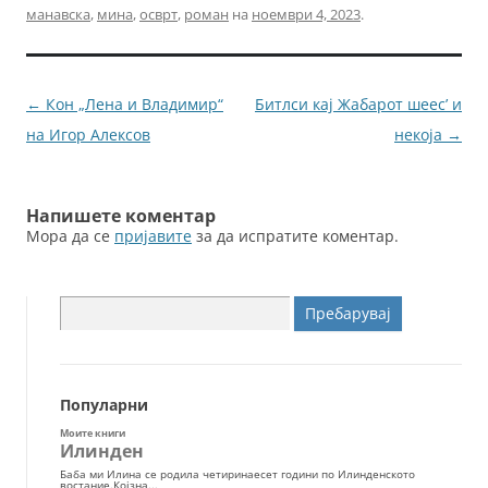
манавска
,
мина
,
осврт
,
роман
на
ноември 4, 2023
.
e
er
l
e
b
n
o
g
Навигација
←
Кон „Лена и Владимир“
Битлси кај Жабарот шеес’ и
o
er
за
на Игор Алексов
некоја
→
k
написи
Напишете коментар
Мора да се
пријавите
за да испратите коментар.
Пребарувај
за:
Популарни