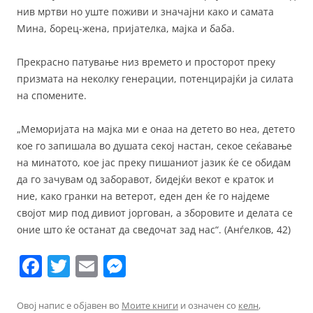
нив мртви но уште поживи и значајни како и самата
Мина, борец-жена, пријателка, мајка и баба.
Прекрасно патување низ времето и просторот преку
призмата на неколку генерации, потенцирајќи ја силата
на спомените.
„Меморијата на мајка ми е онаа на детето во неа, детето
кое го запишала во душата секој настан, секое сеќавање
на минатото, кое јас преку пишаниот јазик ќе се обидам
да го зачувам од заборавот, бидејќи векот е краток и
ние, како гранки на ветерот, еден ден ќе го најдеме
својот мир под дивиот јоргован, а зборовите и делата се
оние што ќе останат да сведочат зад нас“. (Анѓелков, 42)
F
T
E
M
a
w
m
e
c
itt
ai
ss
Овој напис е објавен во
Моите книги
и означен со
келн
,