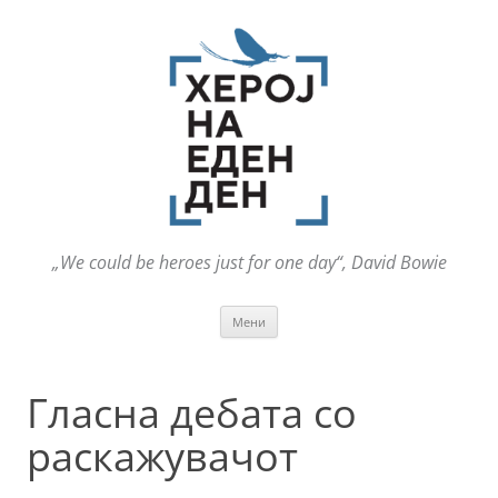
„We could be heroes just for one day“, David Bowie
Оди
Мени
на
содржината
Гласна дебата со
раскажувачот