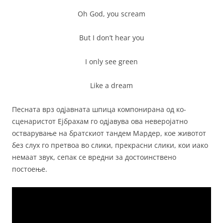
Oh God, you scream
But I don’t hear you
I only see green
Like a dream
Песната врз одјавната шпица компонирана од ко-
сценаристот Ејбрахам го одјавува ова неверојатно
остварување на братскиот тандем Мардер, кое животот
без слух го претвоа во слики, прекрасни слики, кои иако
немаат звук, сепак се вредни за достоинствено
постоење.