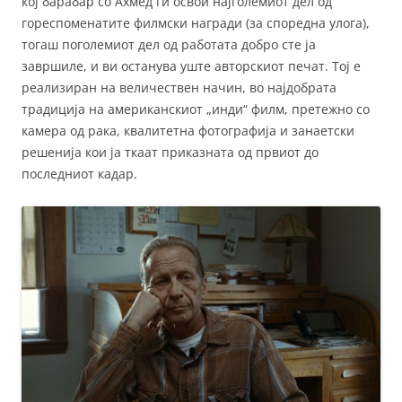
кој барабар со Ахмед ги освои најголемиот дел од
гореспоменатите филмски награди (за споредна улога),
тогаш поголемиот дел од работата добро сте ја
завршиле, и ви останува уште авторскиот печат. Тој е
реализиран на величествен начин, во најдобрата
традиција на американскиот „инди“ филм, претежно со
камера од рака, квалитетна фотографија и занаетски
решенија кои ја ткаат приказната од првиот до
последниот кадар.