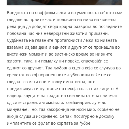
Вредноста на овој филм лежи и во умешноста се’ што сме
гледале во првите час и половина на ниво на човечка
релација да добијат своја крајна разврска во последните
половина час низ неверојатни животни приказни.
Судбината на главните протагонисти лежи во нивната
взаемна изјава дека и едниот и другиот се пронашле во
вистински момент и во вистинско време во нивните
животи, така, ни помалку ни повеќе, спасувајќи се
едниот со другиот. Таа љубовна сцена која се случува во
креветот во кој поранешните љубовници веќе не се
гледаат со исти очи е толку емпатична, што
предизвикува и пуштање по некоја солза низ лицето. А
надвор, звуците на градот на светлината ечат ли ечат
од сите страни: aвтомобили, камбанарии, луѓе во
минување… но, таа какофонија не носи мир, особено не
ако ја слушаш искривено. Сепак, посигурно е доколку
имплантите се фрлат во корпата за ѓубре.