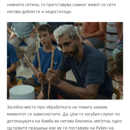
нивните сетила, го претставува самиот живот со сите
негови доблести и недостатоци.
Засебно место при обработката на темата зазема
моментот со зависностите. Да, Џои го загубил слухот по
детонацијата на бомба во негова близина, меѓутоа, едно
од првите прашања кои му ги поставува на Рубен на