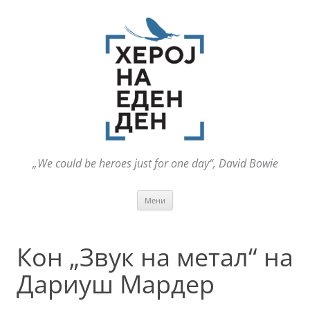
„We could be heroes just for one day“, David Bowie
Оди
Мени
на
содржината
Кон „Звук на метал“ на
Дариуш Мардер