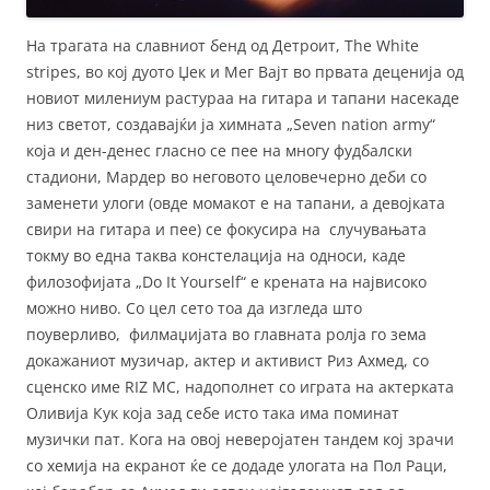
На трагата на славниот бенд од Детроит, The White
stripes, во кој дуото Џек и Мег Вајт во првата деценија од
новиот милениум растураа на гитара и тапани насекаде
низ светот, создавајќи ја химната „Seven nation army“
која и ден-денес гласно се пее на многу фудбалски
стадиони, Мардер во неговото целовечерно деби со
заменети улоги (овде момакот е на тапани, а девојката
свири на гитара и пее) се фокусира на случувањата
токму во една таква констелација на односи, каде
филозофијата „Do It Yourself“ е крената на највисоко
можно ниво. Со цел сето тоа да изгледа што
поуверливо, филмаџијата во главната ролја го зема
докажаниот музичар, актер и активист Риз Ахмед, со
сценско име RIZ MC, надополнет со играта на актерката
Оливија Кук која зад себе исто така има поминат
музички пат. Кога на овој неверојатен тандем кој зрачи
со хемија на екранот ќе се додаде улогата на Пол Раци,