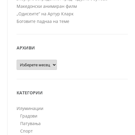
Македонски анимиран филм
„Одисеите“ на Артур Кларк
Боговите паднаа на теме
АРХИВИ
Архиви
КАТЕГОРИИ
Илуминации
Градови
Патувања
Спорт