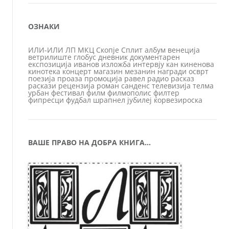
ОЗНАКИ
ИЛИ-ИЛИ
ЛП
МКЦ
Скопје
Сплит
албум
венеција
ветрилиште
глобус
дневник
документарен
експозиција
иванов
изложба
интервју
кан
киненова
кинотека
концерт
магазин
мезанин
награди
осврт
поезија
проаза
промоција
равел
радио
расказ
раскази
рецензија
роман
санденс
телевизија
телма
урбан
фестивал
филм
филмополис
филтер
фипресци
фудбал
шрапнел
јубилеј
ќорвезироска
ВАШЕ ПРАВО НА ДОБРА КНИГА…