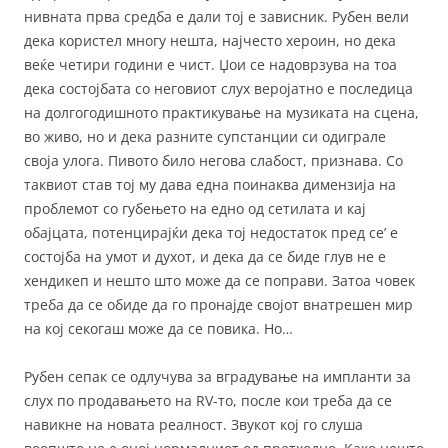
нивната прва средба е дали тој е зависник. Рубен вели
дека користел многу нешта, најчесто хероин, но дека
веќе четири години е чист. Џои се надоврзува на тоа
дека состојбата со неговиот слух веројатно е последица
на долгогодишното практикување на музиката на сцена,
во живо, но и дека разните супстанции си одиграле
своја улога. Пивото било негова слабост, признава. Со
таквиот став тој му дава една поинаква димензија на
проблемот со губењето на едно од сетилата и кај
обајцата, потенцирајќи дека тој недостаток пред се’ е
состојба на умот и духот, и дека да се биде глув не е
хендикеп и нешто што може да се поправи. Затоа човек
треба да се обиде да го пронајде својот внатрешен мир
на кој секогаш може да се повика. Но…
Рубен сепак се одлучува за вградување на импланти за
слух по продавањето на RV-то, после кои треба да се
навикне на новата реалност. Звукот кој го слуша