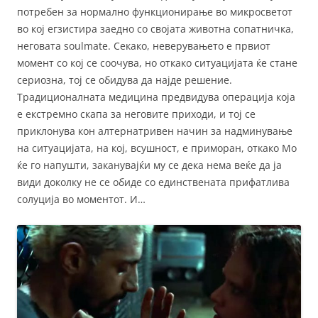
потребен за нормално функционирање во микросветот
во кој егзистира заедно со својата животна сопатничка,
неговата soulmate. Секако, неверувањето е првиот
момент со кој се соочува, но откако ситуацијата ќе стане
сериозна, тој се обидува да најде решение.
Традиционалната медицина предвидува операција која
е екстремно скапа за неговите приходи, и тој се
приклонува кон алтернатривен начин за надминување
на ситуацијата, на кој, всушност, е приморан, откако Мо
ќе го напушти, заканувајќи му се дека нема веќе да ја
види доколку не се обиде со единствената прифатлива
солуција во моментот. И…