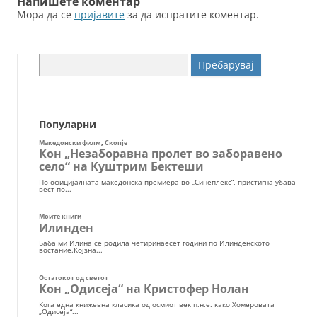
Напишете коментар
Мора да се
пријавите
за да испратите коментар.
Пребарувај
за:
Популарни