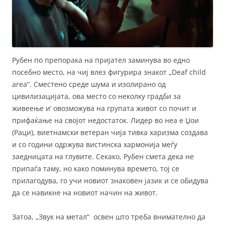
Рубен по препорака на пријател заминува во едно
посебно место, на чиј влез фигурира знакот „Deaf child
area“. Сместено среде шума и изолирано од
цивилизацијата, ова место со неколку градби за
живеење и’ овозможува на групата живот со почит и
прифаќање на својот недостаток. Лидер во неа е Џои
(Раци), виетнамски ветеран чија тивка харизма создава
и со години одржува вистинска хармонија меѓу
заедницата на глувите. Секако, Рубен смета дека не
припаѓа таму, но како поминува времето, тој се
прилагодува, го учи новиот знаковен јазик и се обидува
да се навикне на новиот начин на живот.
Затоа, „Звук на метал“ освен што треба внимателно да