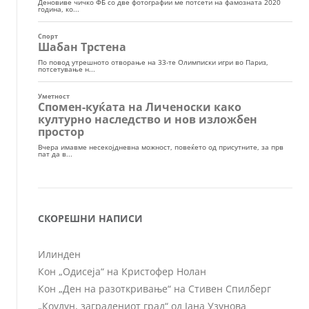
СКОРЕШНИ НАПИСИ
Илинден
Кон „Одисеја“ на Кристофер Нолан
Кон „Ден на разоткривање“ на Стивен Спилберг
„Коулун, заградениот град“ од Јана Узунова