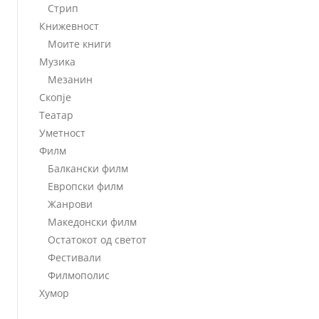
Стрип
Книжевност
Моите книги
Музика
Мезанин
Скопје
Театар
Уметност
Филм
Балкански филм
Европски филм
Жанрови
Македонски филм
Остатокот од светот
Фестивали
Филмополис
Хумор