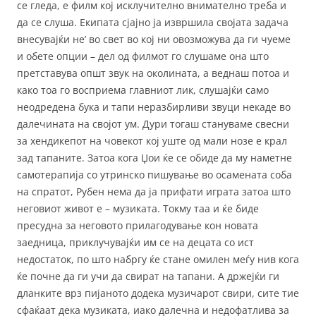
се гледа, е филм кој исклучително внимателно треба и
да се слуша. Екипата сјајно ја извршила својата задача
внесувајќи не’ во свет во кој ни овозможува да ги чуеме
и обете опции – дел од филмот го слушаме она што
претставува општ звук на околината, а веднаш потоа и
како тоа го восприема главниот лик, слушајќи само
неодредена бука и тапи неразбирливи звуци некаде во
далечината на својот ум. Дури тогаш стануваме свесни
за хендикепот на човекот кој уште од мали нозе е крал
зад тапаните. Затоа кога Џои ќе се обиде да му наметне
самотерапија со утринско пишување во осамената соба
на спратот, Рубен нема да ја прифати играта затоа што
неговиот живот е – музиката. Токму таа и ќе биде
пресудна за неговото прилагодување кон новата
заедница, приклучувајќи им се на децата со ист
недостаток, по што набргу ќе стане омилен меѓу нив кога
ќе почне да ги учи да свират на тапани. А држејќи ги
дланките врз пијаното додека музичарот свири, сите тие
сфаќаат дека музиката, иако далечна и недофатлива за