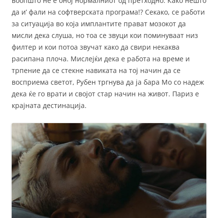
воопшто не е оној нормалниот од претходно. Како нешто
да и’ фали на софтверската програма!? Секако, се работи
за ситуација во која имплантите прават мозокот да
мисли дека слуша, но тоа се звуци кои поминуваат низ
филтер и кои потоа звучат како да свири некаква
расипана плоча. Мислејќи дека е работа на време и
трпение да се стекне навиката на тој начин да се
восприема светот, Рубен тргнува да ја бара Мо со надеж
дека ќе го врати и својот стар начин на живот. Париз е
крајната дестинација.