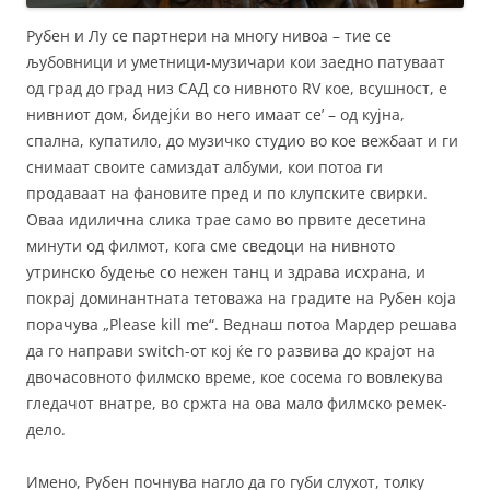
Рубен и Лу се партнери на многу нивоа – тие се
љубовници и уметници-музичари кои заедно патуваат
од град до град низ САД со нивното RV кое, всушност, е
нивниот дом, бидејќи во него имаат се’ – од кујна,
спална, купатило, до музичко студио во кое вежбаат и ги
снимаат своите самиздат албуми, кои потоа ги
продаваат на фановите пред и по клупските свирки.
Оваа идилична слика трае само во првите десетина
минути од филмот, кога сме сведоци на нивното
утринско будење со нежен танц и здрава исхрана, и
покрај доминантната тетоважа на градите на Рубен која
порачува „Please kill me“. Веднаш потоа Мардер решава
да го направи switch-от кој ќе го развива до крајот на
двочасовното филмско време, кое сосема го вовлекува
гледачот внатре, во сржта на ова мало филмско ремек-
дело.
Имено, Рубен почнува нагло да го губи слухот, толку