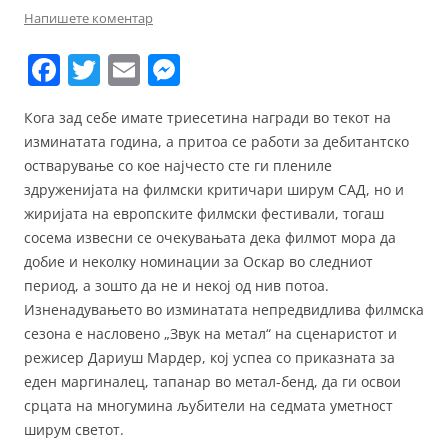
Напишете коментар
F
T
E
M
a
w
m
e
Кога зад себе имате триесетина награди во текот на
c
itt
ai
ss
изминатата година, а притоа се работи за дебитантско
e
er
l
e
остварување со кое најчесто сте ги плениле
b
n
здруженијата на филмски критичари ширум САД, но и
жиријата на европските филмски фестивали, тогаш
o
g
сосема извесни се очекувањата дека филмот мора да
o
er
добие и неколку номинации за Оскар во следниот
k
период, а зошто да не и некој од нив потоа.
Изненадувањето во изминатата непредвидлива филмска
сезона е насловено „Звук на метал“ на сценаристот и
режисер Дариуш Мардер, кој успеа со приказната за
еден маргиналец, тапанар во метал-бенд, да ги освои
срцата на многумина љубители на седмата уметност
ширум светот.