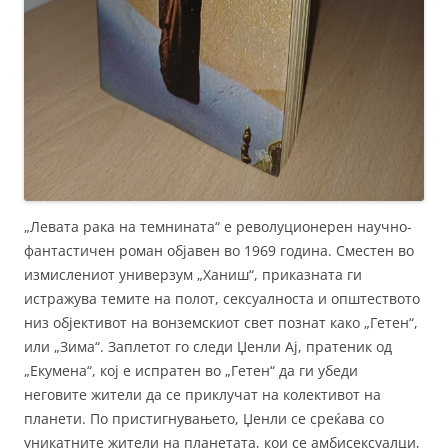
„Левата рака на темнината“ е револуционерен научно-
фантастичен роман објавен во 1969 година. Сместен во
измислениот универзум „Ханиш“, приказната ги
истражува темите на полот, сексуалноста и општеството
низ објективот на вонземскиот свет познат како „Гетен“,
или „Зима“. Заплетот го следи Џенли Ај, пратеник од
„Екумена“, кој е испратен во „Гетен“ да ги убеди
неговите жители да се приклучат на колективот на
планети. По пристигнувањето, Џенли се среќава со
уникатните жители на планетата, кои се амбисексуалци,