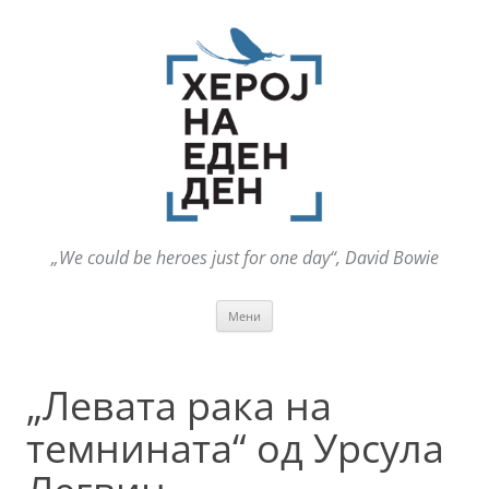
„We could be heroes just for one day“, David Bowie
Оди
Мени
на
содржината
„Левата рака на
темнината“ од Урсула