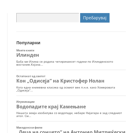
Пребарувај
за:
Популарни