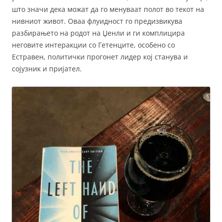
што значи дека можат да го менуваат полот во текот на
нивниот живот. Оваа флуидност го предизвикува
разбирањето на родот на Џенли и ги комплицира
неговите интеракции со Гетенците, особено со
Естравен, политички прогонет лидер кој станува и
сојузник и пријател.