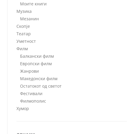
Моите книги
Музика
Мезанин
Скопје
Театар
Уметност
Филм
Балкански филм
Европски филм
Жанрови
Македонски филм
Остатокот од светот
Фестивали
Филмополис
Хумор