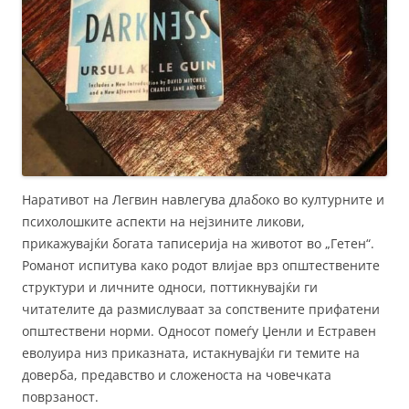
Наративот на Легвин навлегува длабоко во културните и
психолошките аспекти на нејзините ликови,
прикажувајќи богата таписерија на животот во „Гетен“.
Романот испитува како родот влијае врз општествените
структури и личните односи, поттикнувајќи ги
читателите да размислуваат за сопствените прифатени
општествени норми. Односот помеѓу Џенли и Естравен
еволуира низ приказната, истакнувајќи ги темите на
доверба, предавство и сложеноста на човечката
поврзаност.