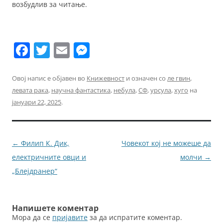
возбудлив за читање.
F
T
E
M
a
w
m
e
c
itt
ai
ss
Овој напис е објавен во
Книжевност
и означен со
ле гвин
,
левата рака
,
научна фантастика
,
небула
,
СФ
,
урсула
,
хуго
на
e
er
l
e
јануари 22, 2025
.
b
n
o
g
o
er
Навигација
←
Филип К. Дик,
Човекот кој не можеше да
k
за
електричните овци и
молчи
→
написи
„Блејдранер“
Напишете коментар
Мора да се
пријавите
за да испратите коментар.