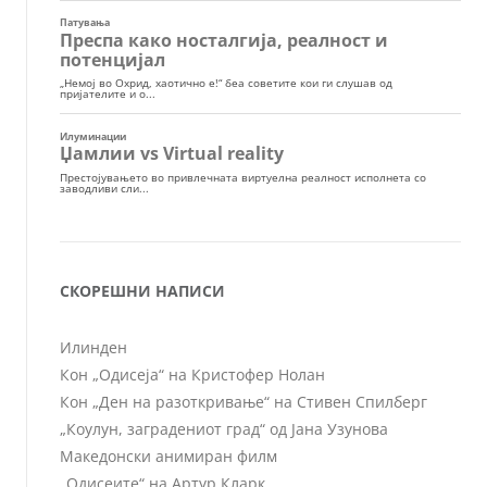
СКОРЕШНИ НАПИСИ
Илинден
Кон „Одисеја“ на Кристофер Нолан
Кон „Ден на разоткривање“ на Стивен Спилберг
„Коулун, заградениот град“ од Јана Узунова
Македонски анимиран филм
„Одисеите“ на Артур Кларк