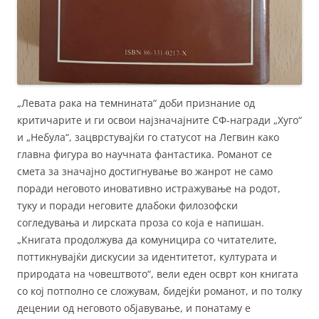
„Левата рака на темнината“ доби признание од
критичарите и ги освои најзначајните СФ-награди „Хуго“
и „Небула“, зацврстувајќи го статусот на Легвин како
главна фигура во научната фантастика. Романот се
смета за значајно достигнување во жанрот не само
поради неговото иновативно истражување на родот,
туку и поради неговите длабоки филозофски
согледувања и лирската проза со која е напишан.
„Книгата продолжува да комуницира со читателите,
поттикнувајќи дискусии за идентитетот, културата и
природата на човештвото“, вели еден осврт кон книгата
со кој потполно се сложувам, бидејќи романот, и по толку
децении од неговото објавување, и понатаму е