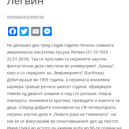
Легвин
Напишете коментар
F
T
E
M
a
w
m
e
На денешен ден пред седум години почина славната
c
itt
ai
ss
американска писателка Урсула Легвин (21.10.1929 –
e
er
l
e
22.01.2018). Таа се прослави со нејзините научно-
b
n
фантастични дела сместени во универзумот „Ханиш“,
како и со серијалот за „Земјоморието“ (Earthsea).
o
g
Дебитираше во 1959 година, а нејзината книжевна
o
er
кариера траеше речиси шеесет години, објавувајќи
k
повеќе од дваесет романи и над сто раскази, покрај
поезијата, книжевната критика, преводите и книгите за
деца. Според добрите познавачи на СФ-литературата,
нејзино клучно дело е „Левата рака на темнината“, на
кое ќе се фокусираме во понатамошниот дел од текстот.
Имав среќа во истото да уживам уште во 90-те години на