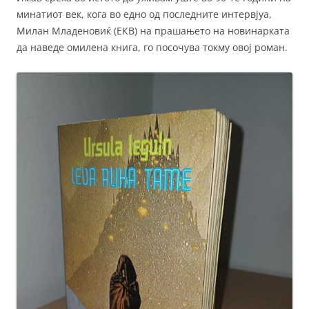
минатиот век, кога во едно од последните интервјуа,
Милан Младеновиќ (ЕКВ) на прашањето на новинарката
да наведе омилена книга, го посочува токму овој роман.