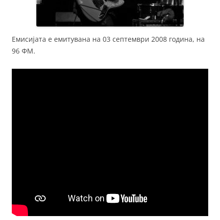
Емисијата е емитувана на 03 септември 2008 година, на
96 ФМ.