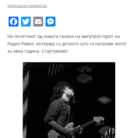
Напишете коментар
F
T
E
M
a
w
m
e
На почетокот од новата сезона на меѓупросторот на
c
itt
ai
ss
Радио Равел, интервју со дечкото што го направи хитот
e
er
l
e
за оваа година. Стартуваме!
b
n
o
g
o
er
k