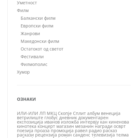
Уметност
Филм
Балкански филм
Европски филм
Жанрови
Македонски филм
Остатокот од светот
Фестивали
Филмополис
Хумор
ОЗНАКИ
ИЛИ-ИЛИ
ЛП
МКЦ
Скопје
Сплит
албум
венеција
ветрилиште
глобус
дневник
документарен
експозиција
иванов
изложба
интервју
кан
киненова
кинотека
концерт
магазин
мезанин
награди
осврт
поезија
проаза
промоција
равел
радио
расказ
раскази
рецензија
роман
санденс
телевизија
телма