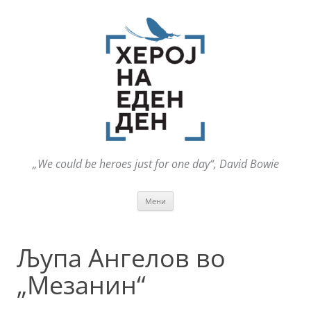
„We could be heroes just for one day“, David Bowie
Оди
Мени
на
содржината
Љупа Ангелов во
„Мезанин“