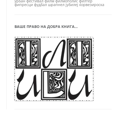
урбан
фестивал
филм
филмополис
филтер
фипресци
фудбал
шрапнел
јубилеј
ќорвезироска
ВАШЕ ПРАВО НА ДОБРА КНИГА…