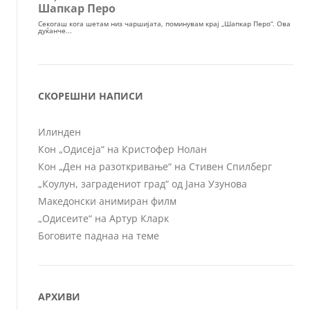
СКОРЕШНИ НАПИСИ
Илинден
Кон „Одисеја“ на Кристофер Нолан
Кон „Ден на разоткривање“ на Стивен Спилберг
„Коулун, заградениот град“ од Јана Узунова
Македонски анимиран филм
„Одисеите“ на Артур Кларк
Боговите паднаа на теме
АРХИВИ