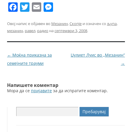
F
T
E
M
a
w
m
e
c
itt
ai
ss
Овој напис е објавен во
Мезанин
,
Скопје
и означен со
љупа
,
мезанин
,
равел
,
радио
на
септември 3, 2008
.
e
er
l
e
b
n
o
g
Навигација
←
Моќна приказна за
Џулиет Луис во „Мезанин“
o
er
за
семејните трауми
→
k
написи
Напишете коментар
Мора да се
пријавите
за да испратите коментар.
Пребарувај
за: