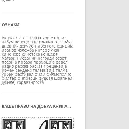
ОЗНАКИ
ИЛИ-ИЛИ
ЛП
МКЦ
Скопје
Сплит
албум
венеција
ветрилиште
глобус
дневник
документарен
експозиција
иванов
изложба
интервју
кан
киненова
кинотека
концерт
магазин
мезанин
награди
осврт
поезија
проаза
промоција
равел
радио
расказ
раскази
рецензија
роман
санденс
телевизија
телма
урбан
фестивал
филм
филмополис
филтер
фипресци
фудбал
шрапнел
јубилеј
ќорвезироска
ВАШЕ ПРАВО НА ДОБРА КНИГА…