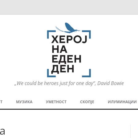
„We could be heroes just for one day“, David Bowie
Оди
на
Т
МУЗИКА
УМЕТНОСТ
СКОПЈЕ
ИЛУМИНАЦИИ
содржината
МЕЗАНИН
СТРИП
ГРА
а
ТЕАТАР
ПАТ