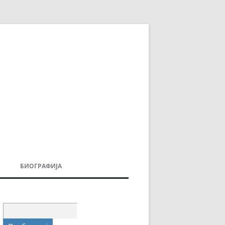
БИОГРАФИЈА
ДОВИ
МОИТЕ КНИГИ
УВАЊА
Пребарувај
за: