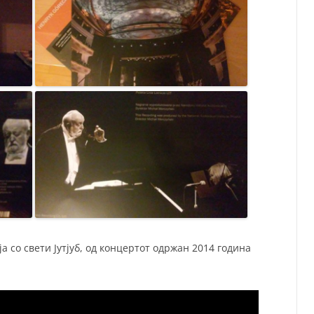
ја со свети Јутјуб, од концертот одржан 2014 година