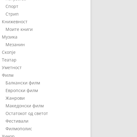
Спорт
Стрип
Книжевност
Моите книги
Музика
Мезанин
Скопје
Театар
Уметност
Филм
Балкански филм
Европски филм
Жанрови
Македонски филм
Остатокот од светот
Фестивали
Филмополис
Хумор