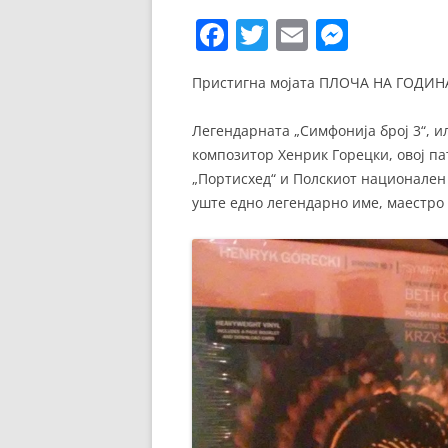
ЕВРОПСКИ ФИЛМ
F
T
E
M
ОСТАТОКОТ ОД СВЕТО
a
w
m
e
Пристигна мојата ПЛОЧА НА ГОДИН
c
itt
ai
ss
ЖАНРОВИ
e
er
l
e
Легендарната „Симфонија број 3“, ил
ФЕСТИВАЛИ
b
n
композитор Хенрик Горецки, овој па
ФИЛМОПОЛИС
„Портисхед“ и Полскиот национален
o
g
уште едно легендарно име, маестр
o
er
k