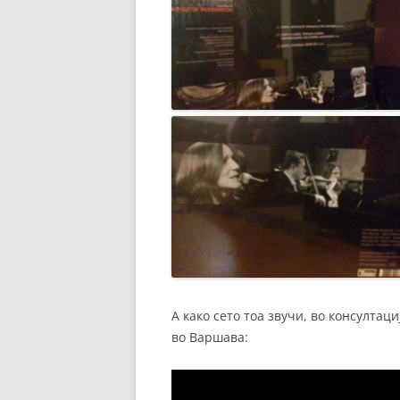
А како сето тоа звучи, во консултаци
во Варшава: