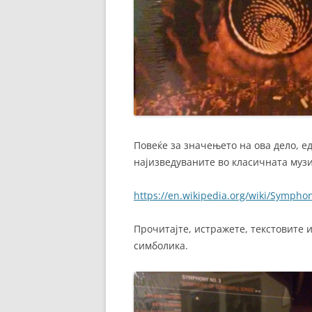
Повеќе за значењето на ова дело, е
најизведуваните во класичната музик
https://en.wikipedia.org/wiki/Symph
Прочитајте, истражете, текстовите и
симболика.