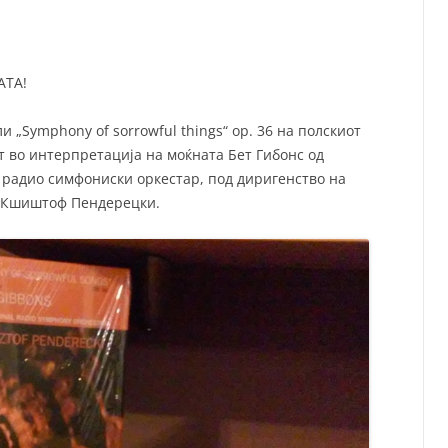
СП
Т
ХУ
АТА!
и „Symphony of sorrowful things“ op. 36 на полскиот
т во интерпретација на моќната Бет Гибонс од
 радио симфониски оркестар, под диригенство на
о Кшиштоф Пендерецки.