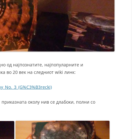
дно од најпознатите, најпопуларните и
а во 20 век на следниот wiki линк:
ony_No._3_(G%C3%B3recki)
 приказната околу нив се длабоки, полни со