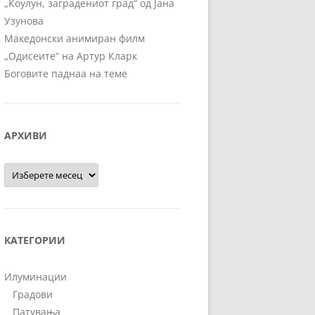
„Коулун, заградениот град“ од Јана
Узунова
Македонски анимиран филм
„Одисеите“ на Артур Кларк
Боговите паднаа на теме
АРХИВИ
Архиви
КАТЕГОРИИ
Илуминации
Градови
Патувања