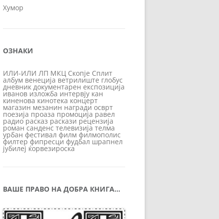
Хумор
ОЗНАКИ
ИЛИ-ИЛИ
ЛП
МКЦ
Скопје
Сплит
албум
венеција
ветрилиште
глобус
дневник
документарен
експозиција
иванов
изложба
интервју
кан
киненова
кинотека
концерт
магазин
мезанин
награди
осврт
поезија
проаза
промоција
равел
радио
расказ
раскази
рецензија
роман
санденс
телевизија
телма
урбан
фестивал
филм
филмополис
филтер
фипресци
фудбал
шрапнел
јубилеј
ќорвезироска
ВАШЕ ПРАВО НА ДОБРА КНИГА…