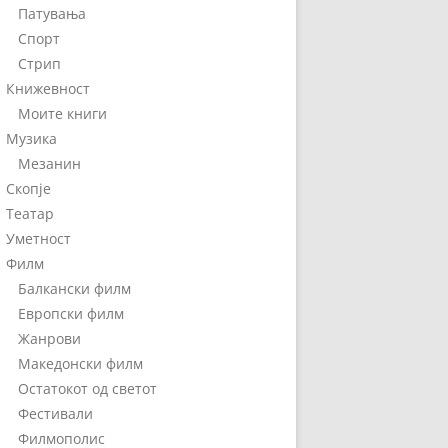
Патувања
Спорт
Стрип
Книжевност
Моите книги
Музика
Мезанин
Скопје
Театар
Уметност
Филм
Балкански филм
Европски филм
Жанрови
Македонски филм
Остатокот од светот
Фестивали
Филмополис