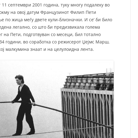
 11 септември 2001 година, туку многу подалеку во
 Токму на овој датум Французинот Филип Пети
е по жица меѓу двете кули-близначки. И се’ би било
ведена легално, со што би предизвикала голема
г на Пети, подготвуван со месеци, бил тотално
 34 години, во соработка со режисерот Џејмс Марш,
кој малкумина знаат и на целулоидна лента.