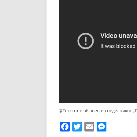
@Текстот е објавен во неделникот „Г
F
T
E
M
a
w
m
e