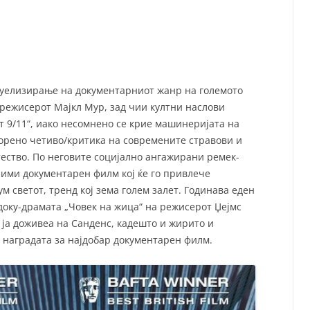
СП
Т
ХУ
ктуелизирање на документарниот жанр на големото
режисерот Мајкл Мур, зад чии култни наслови
т 9/11“, иако несомнено се крие машинеријата на
ворено четиво/критика на современите стравови и
ество. По неговите социјално ангажирани ремек-
ними документарен филм кој ќе го привлече
 светот, тренд кој зема голем залет. Годинава еден
доку-драмата „Човек на жица“ на режисерот Џејмс
 ја доживеа на Санденс, кадешто и жирито и
а наградата за најдобар документарен филм.