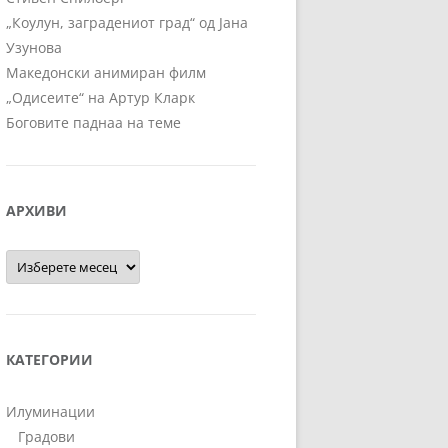
„Коулун, заградениот град“ од Јана
Узунова
Македонски анимиран филм
„Одисеите“ на Артур Кларк
Боговите паднаа на теме
АРХИВИ
Архиви
КАТЕГОРИИ
Илуминации
Градови