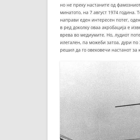
но не преку настаните од фамозниот
минатото, на 7 август 1974 година.
направи еден интересен потег, одењ
в ред доколку оваа акробација е из
врева во медиумите. Но, лудиот поте
илегален, па можеби затоа, дури по
решил да го овековечи настанот за 