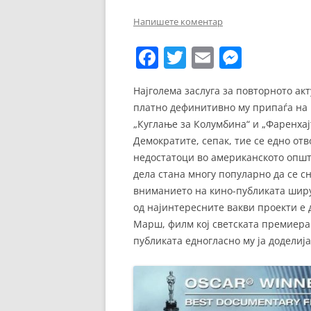
ЕВРОПСКИ ФИЛМ
Напишете коментар
ОСТАТОКОТ ОД СВЕТО
F
T
E
M
ЖАНРОВИ
a
w
m
e
Најголема заслуга за повторното а
ФЕСТИВАЛИ
c
itt
ai
ss
платно дефинитивно му припаѓа на 
e
er
l
e
ФИЛМОПОЛИС
„Куглање за Колумбина“ и „Фаренхај
b
n
Демократите, сепак, тие се едно от
недостатоци во американското општ
o
g
дела стана многу популарно да се с
o
er
вниманието на кино-публиката ширум
k
од најинтересните вакви проекти е 
Марш, филм кој светската премиера
публиката едногласно му ја доделиј