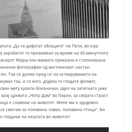
гата „Да се дофатат облаците“ на Пети, во која
ој акробатот го преживеал за време на 45-минутното
ежисерот Марш кон ваквата приказна е стилизирана
гинални фотографии од вистинскиот настан.
ен. Тоа се должи пред се’ на остварувањето на
акувал тоа, и со кого, додека го гледате филмот,
освен меѓу кулите-близначки, одел на затегнато јаже
 крај црквата „Нотр-Дам“ во Париз, за својата страст
жица е славење на животот. Мене ми е здодевно
и се сметам за половина човек, половина птица“. Би
о гледање на нештата во животот!