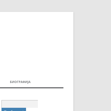
БИОГРАФИЈА
ДОВИ
МОИТЕ КНИГИ
УВАЊА
Пребарувај
за: