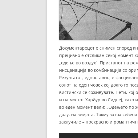
Документарецот е снимен според кни
прецизно е отсликан секој момент к
„одење во воздух“. Пристапот на р
инсценација во комбинација со ори
Резултатот, едноставно, е фасцинант
сонот на еден човек кој долго го пос
вистински се соживувате. Пети, кој 
и на мостот Харбур во Сиднеј, како и
во еден момент вели: „Одењето по 
долу, на земјата. Токму затоа себес
заклучиле – прекрасно и романтичн