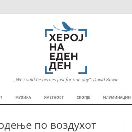
„We could be heroes just for one day“, David Bowie
Оди
на
Т
МУЗИКА
УМЕТНОСТ
СКОПЈЕ
ИЛУМИНАЦИИ
содржината
МЕЗАНИН
СТРИП
ГРА
одење по воздухот
ТЕАТАР
ПАТ