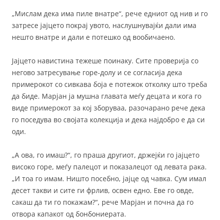
„Мислам дека има пиле внатре“, рече едниот од нив и го
затресе јајцето покрај увото, наслушнувајќи дали има
нешто внатре и дали е потешко од вообичаено.
Јајцето навистина тежеше поинаку. Сите проверија со
негово затресување горе-долу и се согласија дека
примерокот со сивкава боја е потежок отколку што треба
да биде. Марјан ја мушна главата меѓу децата и кога го
виде примерокот за кој зборуваа, разочарано рече дека
го поседува во својата колекција и дека најдобро е да си
оди.
„А ова, го имаш?“, го праша другиот, држејќи го јајцето
високо горе, меѓу палецот и показалецот од левата рака.
„И тоа го имам. Ништо посебно, јајце од чавка. Сум имал
десет такви и сите ги фрлив, освен едно. Еве го овде,
сакаш да ти го покажам?“, рече Марјан и почна да го
отвора капакот од бонбониерата.