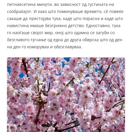
петнаесетина минути, во зависност од густината на
сообраќајот. И како што поминуваше времето, сè повеќе
сакаше да престојува тука, каде што порасна и каде што
навистина имаше безгрижно детство. Едноставно, тука
го наоѓаше својот мир, оној што одамна се загуби со
безглавото трчање од една до друга обврска што од ден
на ден го изморуваа и обезглавуваа.