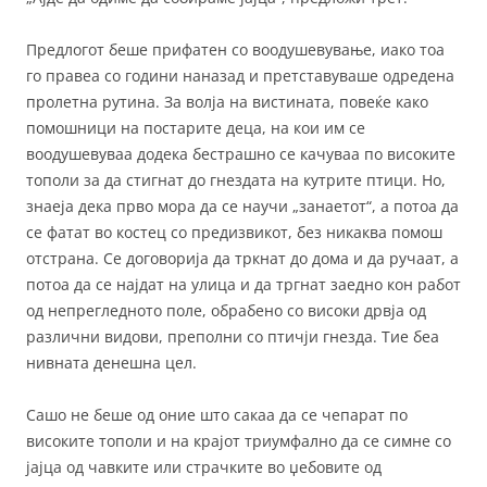
Предлогот беше прифатен со воодушевување, иако тоа
го правеа со години наназад и претставуваше одредена
пролетна рутина. За волја на вистината, повеќе како
помошници на постарите деца, на кои им се
воодушевуваа додека бестрашно се качуваа по високите
тополи за да стигнат до гнездата на кутрите птици. Но,
знаеја дека прво мора да се научи „занаетот“, а потоа да
се фатат во костец со предизвикот, без никаква помош
отстрана. Се договорија да тркнат до дома и да ручаат, а
потоа да се најдат на улица и да тргнат заедно кон работ
од непрегледното поле, обрабено со високи дрвја од
различни видови, преполни со птичји гнезда. Тие беа
нивната денешна цел.
Сашо не беше од оние што сакаа да се чепарат по
високите тополи и на крајот триумфално да се симне со
јајца од чавките или страчките во џебовите од