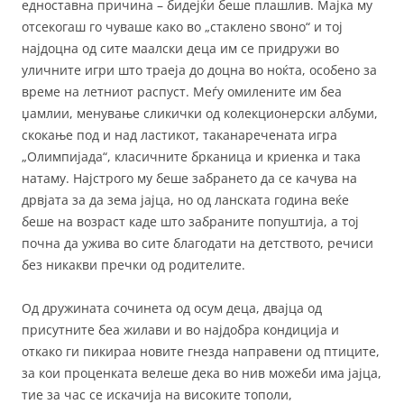
едноставна причина – бидејќи беше плашлив. Мајка му
отсекогаш го чуваше како во „стаклено ѕвоно“ и тој
најдоцна од сите маалски деца им се придружи во
уличните игри што траеја до доцна во ноќта, особено за
време на летниот распуст. Меѓу омилените им беа
џамлии, менување сликички од колекционерски албуми,
скокање под и над ластикот, таканаречената игра
„Олимпијада“, класичните брканица и криенка и така
натаму. Најстрого му беше забрането да се качува на
дрвјата за да зема јајца, но од ланската година веќе
беше на возраст каде што забраните попуштија, а тој
почна да ужива во сите благодати на детството, речиси
без никакви пречки од родителите.
Од дружината сочинета од осум деца, двајца од
присутните беа жилави и во најдобра кондиција и
откако ги пикираа новите гнезда направени од птиците,
за кои проценката велеше дека во нив можеби има јајца,
тие за час се искачија на високите тополи,