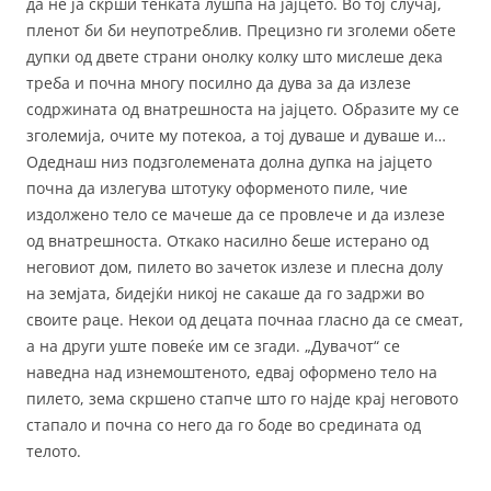
да не ја скрши тенката лушпа на јајцето. Во тој случај,
пленот би би неупотреблив. Прецизно ги зголеми обете
дупки од двете страни онолку колку што мислеше дека
треба и почна многу посилно да дува за да излезе
содржината од внатрешноста на јајцето. Образите му се
зголемија, очите му потекоа, а тој дуваше и дуваше и…
Одеднаш низ подзголемената долна дупка на јајцето
почна да излегува штотуку оформеното пиле, чие
издолжено тело се мачеше да се провлече и да излезе
од внатрешноста. Откако насилно беше истерано од
неговиот дом, пилето во зачеток излезе и плесна долу
на земјата, бидејќи никој не сакаше да го задржи во
своите раце. Некои од децата почнаа гласно да се смеат,
а на други уште повеќе им се згади. „Дувачот“ се
наведна над изнемоштеното, едвај оформено тело на
пилето, зема скршено стапче што го најде крај неговото
стапало и почна со него да го боде во средината од
телото.