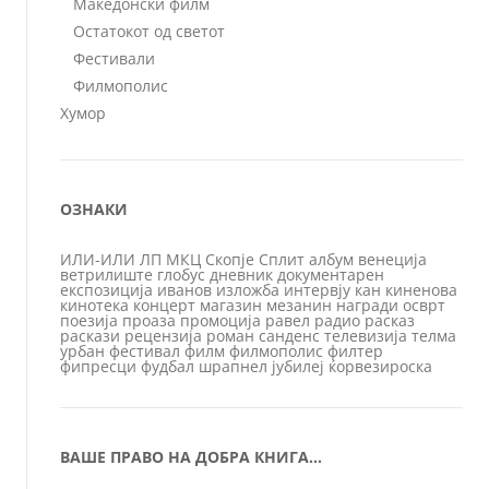
Македонски филм
Остатокот од светот
Фестивали
Филмополис
Хумор
ОЗНАКИ
ИЛИ-ИЛИ
ЛП
МКЦ
Скопје
Сплит
албум
венеција
ветрилиште
глобус
дневник
документарен
експозиција
иванов
изложба
интервју
кан
киненова
кинотека
концерт
магазин
мезанин
награди
осврт
поезија
проаза
промоција
равел
радио
расказ
раскази
рецензија
роман
санденс
телевизија
телма
урбан
фестивал
филм
филмополис
филтер
фипресци
фудбал
шрапнел
јубилеј
ќорвезироска
ВАШЕ ПРАВО НА ДОБРА КНИГА…