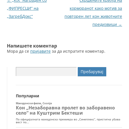
Навигација
←
„KIX“ награден со
Скршените крилја на
o
er
за
„ФИПРЕСЦИ“ на
корморанот како мотив за
k
написи
„ЗагребДокс“
повторен лет кон животните
предизвици
→
Напишете коментар
Мора да се
пријавите
за да испратите коментар.
Пребарувај
за:
Популарни