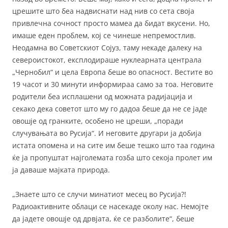
црешите што беа надвиснати над нив со сета своја
привлечна сочност просто мамеа да бидат вкусени. Но,
имаше еден проблем, кој се чинеше непремостлив.
Неодамна во Советскиот Сојуз, таму некаде далеку на
североистокот, експлодираше нуклеарната централа
„Чернобил“ и цела Европа беше во опасност. Вестите во
19 часот и 30 минути информираа само за тоа. Неговите
родители беа исплашени од можната радијација и
секако дека советот што му го дадоа беше да не се јаде
овошје од гранките, особено не цреши, „поради
случувањата во Русија“. И неговите другари ја добија
истата опомена и на сите им беше тешко што таа година
ќе ја пропуштат најголемата гозба што секоја пролет им
ја даваше мајката природа.
„Знаете што се случи минатиот месец во Русија?!
Радиоактивните облаци се насекаде околу нас. Немојте
да јадете овошје од дрвјата, ќе се разболите“, беше