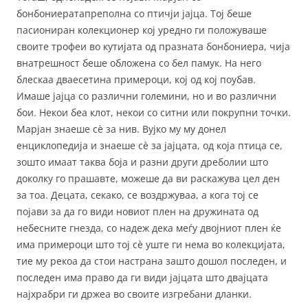
бонбониератапреполна со птичји јајца. Тој беше
пасиониран колекцио
нер кој уредно ги положуваше
своите трофеи во кутијата од празната бонбониера, чија
внатрешност беше обложена со бел памук. На него
блескаа дваесетина примероци, кој од кој поубав.
Имаше јајца со различни големини, но и во различни
бои. Некои беа клот, некои со ситни или покрупни точки.
Марјан знаеше сè за нив. Вујко му му донел
енциклопедија и знаеше сè за јајцата, од која птица се,
зошто имаат таква боја и разни други дреболии што
доколку го прашавте, можеше да ви раскажува цел ден
за тоа. Децата, секако, се воздржуваа, а кога тој се
појави за да го види новиот плен на дружината од
небесните гнезда, со надеж дека меѓу двојниот плен ќе
има примероци што тој сè уште ги нема во колекцијата,
тие му рекоа да стои настрана зашто дошол последен, и
последен има право да ги види јајцата што двајцата
најхрабри ги држеа во своите изгребани дланки.