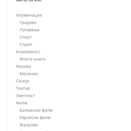
Илуминации
Градови
Патувања
Спорт
Стрип
Книжевност
Моите книги
Музика
Мезанин
Скопје
Театар
Уметност
Филм
Балкански филм
Европски филм
Жанрови