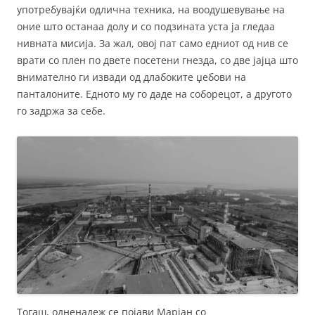
употребувајќи одлична техника, на воодушевување на
оние што останаа долу и со подзината уста ја гледаа
нивната мисија. За жал, овој пат само едниот од нив се
врати со плен по двете посетени гнезда, со две јајца што
внимателно ги извади од длабоките џебови на
панталоните. Едното му го даде на соборецот, а другото
го задржа за себе.
Тогаш, одненадеж се појави Марјан со