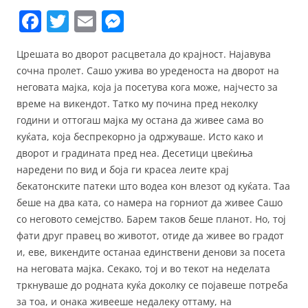
F
T
E
M
a
w
m
e
Црешата во дворот расцветала до крајност. Најавува
c
itt
ai
ss
сочна пролет. Сашо ужива во уреденоста на дворот на
e
er
l
e
неговата мајка, која ја посетува кога може, најчесто за
b
n
време на викендот. Татко му почина пред неколку
години и оттогаш мајка му остана да живее сама во
o
g
куќата, која беспрекорно ја одржуваше. Исто како и
o
er
дворот и градината пред неа. Десетици цвеќиња
k
наредени по вид и боја ги красеа леите крај
бекатонските патеки што водеа кон влезот од куќата. Таа
беше на два ката, со намера на горниот да живее Сашо
со неговото семејство. Барем таков беше планот. Но, тој
фати друг правец во животот, отиде да живее во градот
и, еве, викендите останаа единствени денови за посета
на неговата мајка. Секако, тој и во текот на неделата
тркнуваше до родната куќа доколку се појавеше потреба
за тоа, и онака живееше недалеку оттаму, на