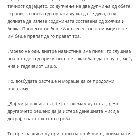
течност од јајцето, со дупчење на две дупчиња од обете
страни, за потоа од горната дупка да се дува, а од
долната да излезе содржината составена од жолчка и
белка. Процесот не беше баш лесен, но на момците не
им беше првпат да го прават тоа.
„Моево не оди, внатре навистина има пиле“, го слушнаа
она што дел од присутните не сакаа баш да го чујат, меѓу
нив и гадливиот Сашо.
Но, возбудата растеше и мораше да се продолжи
понатаму.
„Дај ми ја пак иглата, ќе ја зголемам дупката“, рече
другарчето решено да ја истера денешната мисија
докрај, онака како што треба.
Тој претпазливо му пристапи на проблемот, внимавајќи