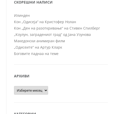
СКОРЕШНИ НАПИСИ
Илинден
Кон „Одисеја“ на Кристофер Нолан
Кон „Ден на разоткривање“ на Стивен Спилберг
„Коулун, заградениот град“ од Јана Узунова
Македонски анимиран филм
„Одисеите“ на Артур Кларк
Боговите паднаа на теме
АРХИВИ
Архиви
КАТЕГОРИИ