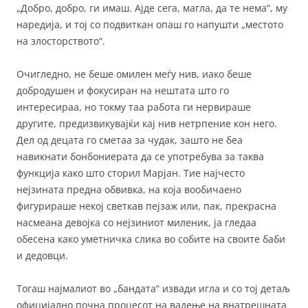
„Добро, добро, ги имаш. Ајде сега, магла, да те нема“, му
наредија, и тој со подвиткан опаш го напушти „местото
на злосторството“.
Очигледно, не беше омилен меѓу нив, иако беше
добродушен и фокусиран на нештата што го
интересираа, но токму таа работа ги нервираше
другите, предизвикувајќи кај нив нетрпение кон него.
Дел од децата го сметаа за чудак, зашто не беа
навикнати бонбониерата да се употребува за таква
функција како што сторил Марјан. Тие најчесто
нејзината предна обвивка, на која вообичаено
фигурираше некој светкав пејзаж или, пак, прекрасна
насмеана девојка со нејзиниот миленик, ја гледаа
обесена како уметничка слика во собите на своите баби
и дедовци.
Тогаш најмалиот во „бандата“ извади игла и со тој детаљ
официјално почна процесот на вадење на внатрешната