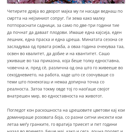
Четирите дрвја во дворот мајка му ги насади веднаш по
смртта на нејзиниот сопруг. Ги зема како малку
потпораснати садници, за само по две-три години тие
да почнат да даваат плодови. Имаше една кајсија, еден
лешник, една праска и една цреша. Минатата сезона се
засладуваа од првата рожба, а оваа година очекуваа таа,
освен во квалитет, да добие и на квантитет. Сашо
уживаше во таа приказна, која беше толку едноставна,
човечна и, пред сè, различна од она што го живееше во
секојдневието, на работа, каде што се соочуваше со
теми што понекогаш и немаа допирна точка со
реалноста. Затоа токму овде тој го наоѓаше својот
внатрешен мир, во едноставноста на животот.
Погледот кон раскошноста на црешовите цветови кај кои
доминираше розовата боја, со разни ситни инсекти кои
летаа меѓу гранките, го вратија триесет и пет години
назад во времето. Беше мај, како и сега, доцна пролет и