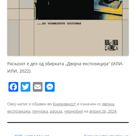
Расказот е дел од збирката „Двојна експозиција“ (ИЛИ-
ИЛИ, 2022).
F
T
E
M
a
w
m
e
c
itt
ai
ss
Овој напис е објавен во
Книжевност
и означен со
двојна
,
експозиција
,
печурка
,
расказ
,
чернобил
на
април 26, 2024
.
e
er
l
e
b
n
o
g