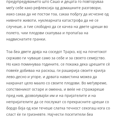
предупредувањето што Сашо и децата го повторуваа
меѓу себе како рефлексија од домашните разговори,
иако сакаа да не постои тоа, сакаа побргу да исчезне од
нивните животи, нуклеарната катастрофа да не се
случеше, а тие слободно да се качеа на двете цреши во
полето, чии плодови скапуваа и пропаѓаа на
надвиснатите гранки.
Тоа беа двете дрвја на соседот Трајко, кој на почетокот
скржаво ги чуваше само за себе и за своето семејство.
Но како поминуваа годините, се покажа дека црешите сè
повеќе добиваа на раскош, ги раширија своите крилја
лево-десно и угоре, и дрвата навистина можеа да
нахранат цело маало со своите плодови. Во меѓувреме,
сопственикот остаре и омекна, и веќе не стражареше
пред нив, дозволувајќи им и на пријателите и на
непријателите да се послужат со прекрасните цреши со
бордо боја од кои течеше слатка течност секогаш кога со
сласт ќе ги гризневте. Најчести посетители беа