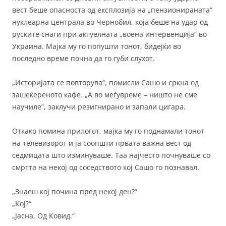
вест беше опасноста од експлозија на „пензионираната“
нуклеарна централа во Чернобил, која беше на удар од
руските снаги при актуелната „воена интервенција“ во
Украина. Мајка му го попушти тонот, бидејќи во
последно време почна да го губи слухот.
„Историјата се повторува“, помисли Сашо и сркна од
зашеќереното кафе. „А во меѓувреме – ништо не сме
научиле“, заклучи резигнирано и запали цигара.
Откако помина прилогот, мајка му го поднамали тонот
на телевизорот и ја соопшти првата важна вест од
седмицата што изминуваше. Таа најчесто почнуваше со
смртта на некој од соседството кој Сашо го познавал.
„Знаеш кој почина пред некој ден?“
„Кој?“
„Јасна. Од Ковид.“