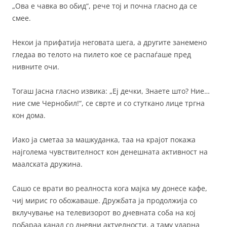
„Ова е чавка во обид“, рече тој и почна гласно да се
смее.
Некои ја прифатија неговата шега, а другите занемено
гледаа во телото на пилето кое се распаѓаше пред
нивните очи.
Тогаш Јасна гласно извика: „Еј дечки, Знаете што? Ние…
ние сме Чернобил!“, се сврте и со стуткано лице тргна
кон дома.
Иако ја сметаа за машкуданка, таа на крајот покажа
најголема чувствителност кон денешната активност на
маалската дружина.
Сашо се врати во реалноста кога мајка му донесе кафе,
чиј мирис го обожаваше. Дружбата ја продолжија со
вклучување на телевизорот во дневната соба на кој
побараа канал со дневни актуелности, а таму ударна