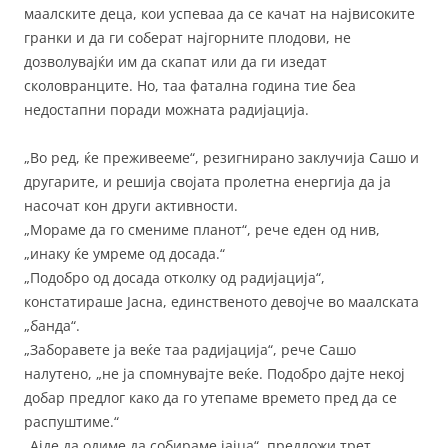
маалските деца, кои успеваа да се качат на највисоките
гранки и да ги соберат најгорните плодови, не
дозволувајќи им да скапат или да ги изедат
сколовранците. Но, таа фатална година тие беа
недостапни поради можната радијација.
„Во ред, ќе преживееме“, резигнирано заклучија Сашо и
другарите, и решија својата пролетна енергија да ја
насочат кон други активности.
„Мораме да го смениме планот“, рече еден од нив,
„инаку ќе умреме од досада.“
„Подобро од досада отколку од радијација“,
констатираше Јасна, единственото девојче во маалската
„банда“.
„Заборавете ја веќе таа радијација“, рече Сашо
налутено, „не ја спомнувајте веќе. Подобро дајте некој
добар предлог како да го утепаме времето пред да се
распуштиме.“
„Ајде да одиме да собираме јајца“, предложи трет.