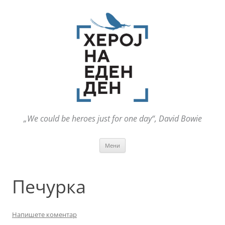
„We could be heroes just for one day“, David Bowie
Оди
Мени
на
содржината
Печурка
Напишете коментар