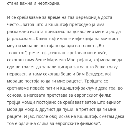
стана важна и неопходна.
И се среќававме за време на таа церемонија доста
често… затоа што и Кшиштоф претходно ја има
раскажано истата приказна, па дозволено ми е и јас да
ја раскажам… Кшиштоф имаше инфекција на мочниот
меур и мораше постојано да оди во тоалет. „Во
тоалетот“, рече тој, „секогаш среќавав исти луѓе;
секогаш таму беше Марчело Мастројани, кој мораше да
оди во тоалет да запали цигара затоа што беше толку
нервозен, а таму секогаш беше и Вим Вендерс, кој
мораше постојано да ги мие рацете“. Тројцата се
сретнавме повеќе пати и Кшиштоф заклучи дека тоа, во
основа, е неговата претстава за европскиот филм:
тројца момци постојано се среќаваат затоа што едниот
мора да мокри, другиот да пуши, а третиот да ги мие
рацете. И јас, после овој исказ на Кшиштоф, сметам дека
тоа е одлична слика за европските филмови“.