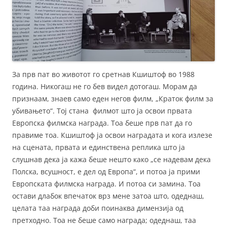
За прв пат во животот го сретнав Кшиштоф во 1988
година. Никогаш не го бев видел дотогаш. Морам да
признаам, знаев само еден негов филм, „Краток филм за
убивањето“. Тој стана филмот што ја освои првата
Европска филмска награда. Тоа беше прв пат да го
правиме тоа. Кшиштоф ја освои наградата и кога излезе
на сцената, првата и единствена реплика што ја
слушнав дека ја кажа беше нешто како „се надевам дека
Полска, всушност, е дел од Европа“, и потоа ја прими
Европската филмска награда. И потоа си замина. Тоа
остави длабок впечаток врз мене затоа што, одеднаш,
целата таа награда доби поинаква димензија од
претходно. Тоа не беше само награда; одеднаш, таа