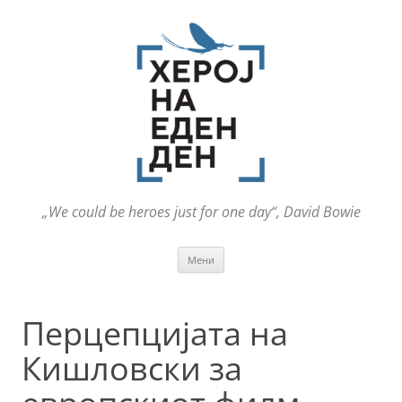
„We could be heroes just for one day“, David Bowie
Оди
Мени
на
содржината
Перцепцијата на
Кишловски за