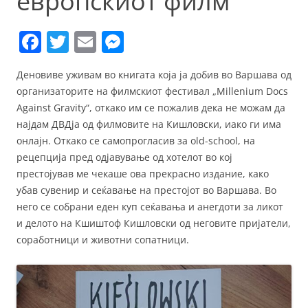
европскиот филм
F
T
E
M
a
w
m
e
Деновиве уживам во книгата која ја добив во Варшава од
c
itt
ai
ss
организаторите на филмскиот фестивал „Millenium Docs
e
er
l
e
Against Gravity“, откако им се пожалив дека не можам да
b
n
најдам ДВДја од филмовите на Кишловски, иако ги има
онлајн. Откако се самопрогласив за old-school, на
o
g
рецепција пред одјавување од хотелот во кој
o
er
престојував ме чекаше ова прекрасно издание, како
k
убав сувенир и сеќавање на престојот во Варшава. Во
него се собрани еден куп сеќавања и анегдоти за ликот
и делото на Кшиштоф Кишловски од неговите пријатели,
соработници и животни сопатници.