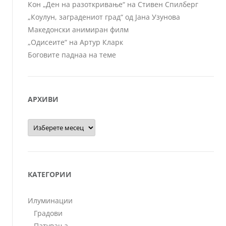
Кон „Ден на разоткривање“ на Стивен Спилберг
„Коулун, заградениот град“ од Јана Узунова
Македонски анимиран филм
„Одисеите“ на Артур Кларк
Боговите паднаа на теме
АРХИВИ
Архиви
КАТЕГОРИИ
Илуминации
Градови
Патувања