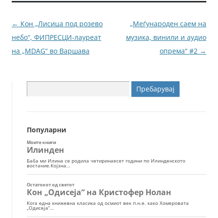
o
g
o
er
Навигација
←
Кон „Лисица под розево
„Меѓународен саем на
k
за
небо“, ФИПРЕСЦИ-лауреат
музика, винили и аудио
написи
на „MDAG“ во Варшава
опрема“ #2
→
Пребарувај
за:
Популарни