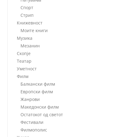
Спорт
Стрип
Книжевност
Моите книги
Музика
Мезанин
Скопје
Театар
Уметност
Филм
Балкански филм
Европски филм
Жанрови
Македонски филм
Остатокот од светот
Фестивали
Филмополис