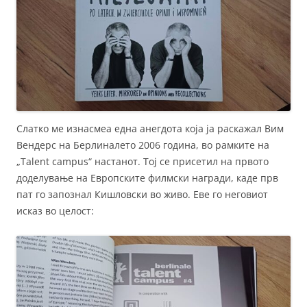
Слатко ме изнасмеа една анегдота која ја раскажал Вим
Вендерс на Берлиналето 2006 година, во рамките на
„Talent campus“ настанот. Тој се присетил на првото
доделување на Европските филмски награди, каде прв
пат го запознал Кишловски во живо. Еве го неговиот
исказ во целост: