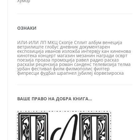
Хумор
ОЗНАКИ
ИЛИ-ИЛИ
ЛП
МКЦ
Скопје
Сплит
албум
венеција
ветрилиште
глобус
дневник
документарен
експозиција
иванов
изложба
интервју
кан
киненова
кинотека
концерт
магазин
мезанин
награди
осврт
поезија
проаза
промоција
равел
радио
расказ
раскази
рецензија
роман
санденс
телевизија
телма
урбан
фестивал
филм
филмополис
филтер
фипресци
фудбал
шрапнел
јубилеј
ќорвезироска
ВАШЕ ПРАВО НА ДОБРА КНИГА…