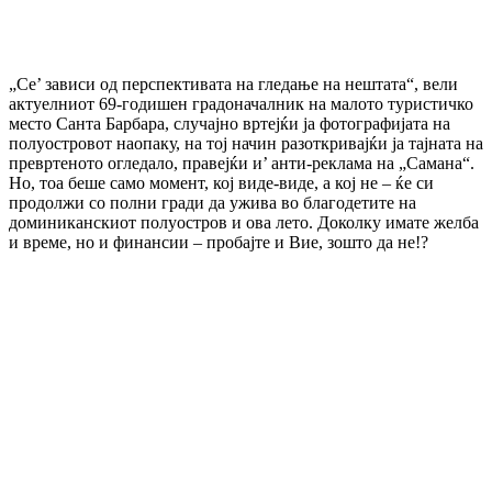
„Се’ зависи од перспективата на гледање на нештата“, вели
актуелниот 69-годишен градоначалник на малото туристичко
место Санта Барбара, случајно вртејќи ја фотографијата на
полуостровот наопаку, на тој начин разоткривајќи ја тајната на
превртеното огледало, правејќи и’ анти-реклама на „Самана“.
Но, тоа беше само момент, кој виде-виде, а кој не – ќе си
продолжи со полни гради да ужива во благодетите на
доминиканскиот полуостров и ова лето. Доколку имате желба
и време, но и финансии – пробајте и Вие, зошто да не!?