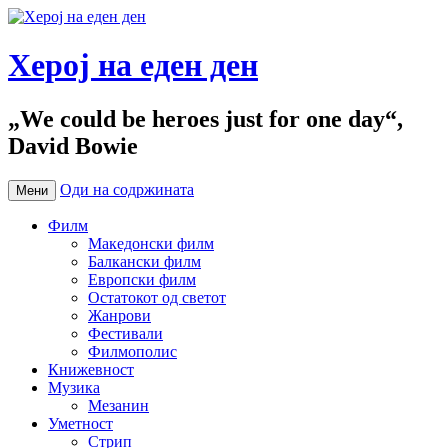
Херој на еден ден
„We could be heroes just for one day“,
David Bowie
Оди на содржината
Мени
Филм
Македонски филм
Балкански филм
Европски филм
Остатокот од светот
Жанрови
Фестивали
Филмополис
Книжевност
Музика
Мезанин
Уметност
Стрип