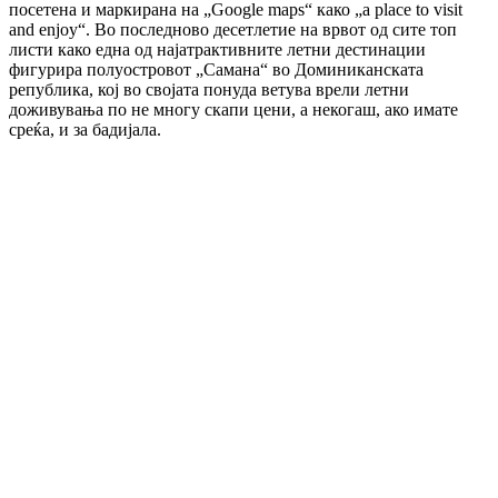
посетена и маркирана на „Google maps“ како „a place to visit
and enjoy“. Во последново десетлетие на врвот од сите топ
листи како една од најатрактивните летни дестинации
фигурира полуостровот „Самана“ во Доминиканската
република, кој во својата понуда ветува врели летни
доживувања по не многу скапи цени, a некогаш, ако имате
среќа, и за бадијала.