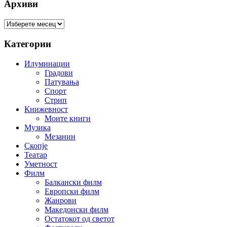
Архиви
Архиви
Категории
Илуминации
Градови
Патувања
Спорт
Стрип
Книжевност
Моите книги
Музика
Мезанин
Скопје
Театар
Уметност
Филм
Балкански филм
Европски филм
Жанрови
Македонски филм
Остатокот од светот