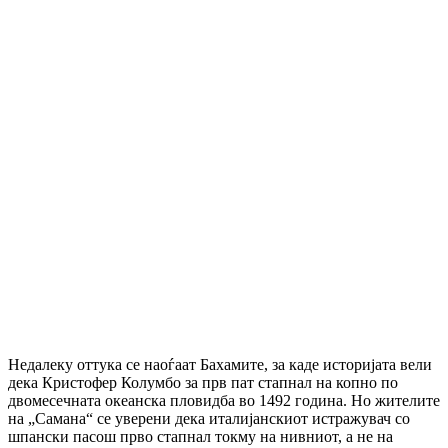
Недалеку оттука се наоѓаат Бахамите, за каде историјата вели
дека Кристофер Колумбо за прв пат стапнал на копно по
двомесечната океанска пловидба во 1492 година. Но жителите
на „Самана“ се уверени дека италијанскиот истражувач со
шпански пасош прво стапнал токму на нивниот, а не на