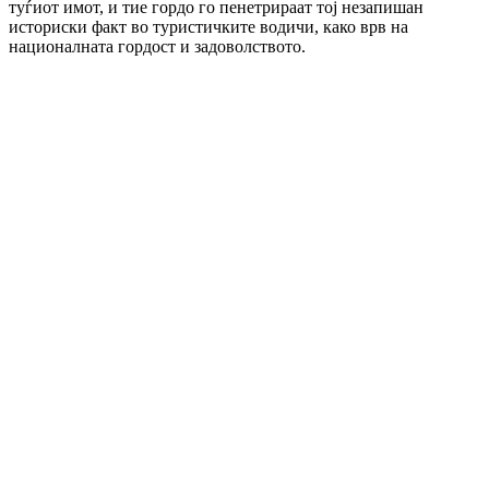
туѓиот имот, и тие гордо го пенетрираат тој незапишан
историски факт во туристичките водичи, како врв на
националната гордост и задоволството.