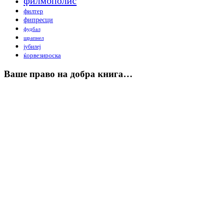
филмополис
филтер
фипресци
фудбал
шрапнел
јубилеј
ќорвезироска
Ваше право на добра книга…