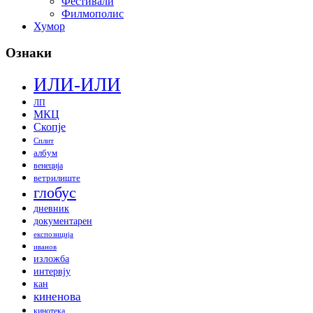
Фестивали
Филмополис
Хумор
Ознаки
ИЛИ-ИЛИ
ЛП
МКЦ
Скопје
Сплит
албум
венеција
ветрилиште
глобус
дневник
документарен
експозиција
иванов
изложба
интервју
кан
киненова
кинотека