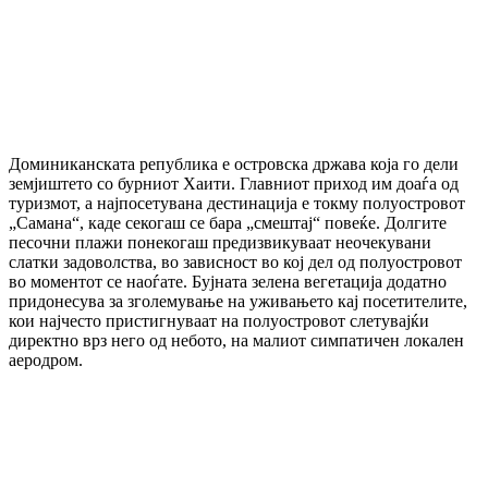
Доминиканската република е островска држава која го дели
земјиштето со бурниот Хаити. Главниот приход им доаѓа од
туризмот, а најпосетувана дестинација е токму полуостровот
„Самана“, каде секогаш се бара „смештај“ повеќе. Долгите
песочни плажи понекогаш предизвикуваат неочекувани
слатки задоволства, во зависност во кој дел од полуостровот
во моментот се наоѓате. Бујната зелена вегетација додатно
придонесува за зголемување на уживањето кај посетителите,
кои најчесто пристигнуваат на полуостровот слетувајќи
директно врз него од небото, на малиот симпатичен локален
аеродром.