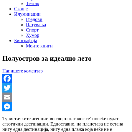
Театар
Скопје
Илуминации
Градови
Патувања
Спорт
Хумор
Биографија
Моите книги
Полуостров за идеално лето
Напишете коментар
Facebook
Twitter
Email
Messenger
Туристичките агенции во својот каталог се’ повеќе нудат
егзотични дестинации. Едноставно, на планетава не остана
ниту една дестинација, ниту една плажа која веќе не е