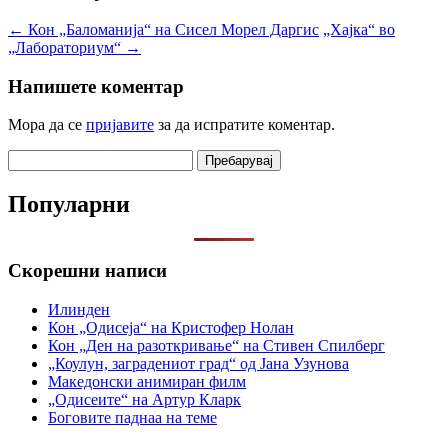
←
Кон „Баломанија“ на Сисел Морел Даргис
„Хајка“ во
„Лабораториум“
→
Напишете коментар
Мора да се
пријавите
за да испратите коментар.
Пребарувај
за:
Популарни
Скорешни написи
Илинден
Кон „Одисеја“ на Кристофер Нолан
Кон „Ден на разоткривање“ на Стивен Спилберг
„Коулун, заградениот град“ од Јана Узунова
Македонски анимиран филм
„Одисеите“ на Артур Кларк
Боговите паднаа на теме