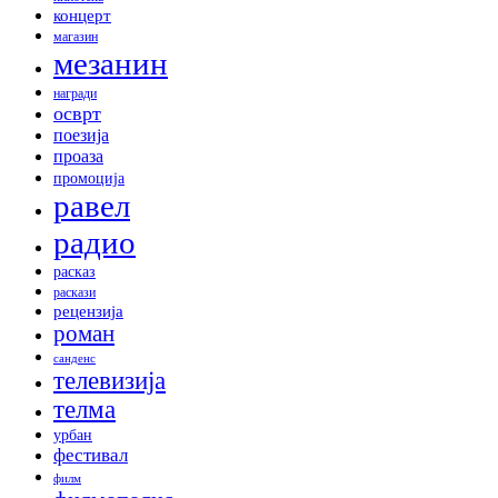
концерт
магазин
мезанин
награди
осврт
поезија
проаза
промоција
равел
радио
расказ
раскази
рецензија
роман
санденс
телевизија
телма
урбан
фестивал
филм