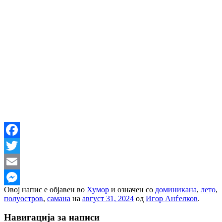
Facebook
Twitter
Email
Овој напис е објавен во
Хумор
и означен со
доминикана
,
лето
,
Messenger
полуостров
,
самана
на
август 31, 2024
од
Игор Анѓелков
.
Навигација за написи