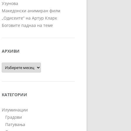
Узунова
Македонски анимиран филм
„Одисеите“ на Артур Кларк
Боговите паднаа на теме
АРХИВИ
Архиви
КАТЕГОРИИ
Илуминации
Градови
Патувања