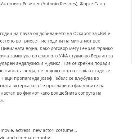
, Антониот Резинес (Antonio Resines), Жорге Санц
годишна пауза од дoбивањето на Оскарот за „Belle
местено во триесеттие години на минатиот век
д Цивилната војна. Како договор меѓу Генрал Франко
кипа заминува во славното УФА студио во Берлин за
уларен андалузиски мјузикл. Тие се среќни поради
во нивната земја, не недолго потоа сфаќаат каде се
а Наци пропаганда Јозеф Гебелс се вљубува во
ката актерка која се прослави во филмовите на
 настап во филмот како волшебната сопруга на
а.
 movie, actress, new actor, costume…
movie and cinematography