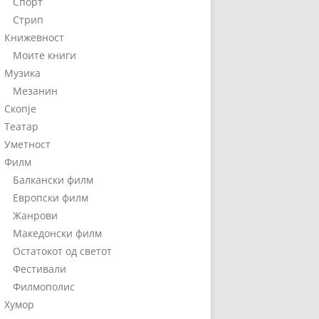
Спорт
Стрип
Книжевност
Моите книги
Музика
Мезанин
Скопје
Театар
Уметност
Филм
Балкански филм
Европски филм
Жанрови
Македонски филм
Остатокот од светот
Фестивали
Филмополис
Хумор