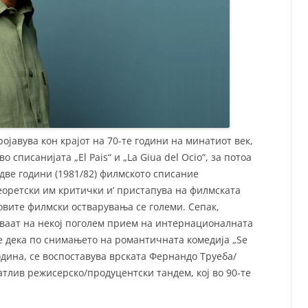
ојавува кон крајот на 70-те години на минатиот век,
 списанијата „El Pais“ и „La Giua del Ocio“, за потоа
 две години (1981/82) филмското списание
теоретски им критички и’ пристапува на филмската
овите филмски остварувања се големи. Сепак,
ваат на некој поголем прием на интернационалната
е дека по снимањето на романтичната комедија „Se
 година, се воспоставува врската Фернандо Труеба/
тлив режисерско/продуцентски тандем, кој во 90-те