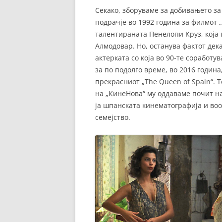
Секако, зборуваме за добивањето за
подрачје во 1992 година за филмот „B
талентираната Пенелопи Круз, која
Алмодовар. Но, останува фактот дека 
актерката со која во 90-те соработув
за по подолго време, во 2016 година
прекрасниот „The Queen of Spain“. 
на „КинеНова“ му оддаваме почит н
ја шпанската кинематографија и воо
семејство.