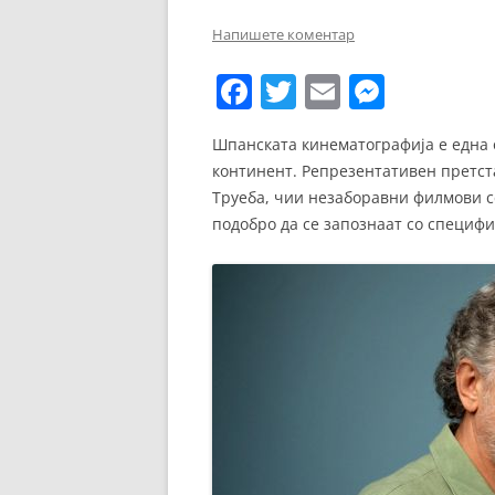
ЕВРОПСКИ ФИЛМ
Напишете коментар
ОСТАТОКОТ ОД СВЕТО
F
T
E
M
ЖАНРОВИ
a
w
m
e
Шпанската кинематографија е една 
ФЕСТИВАЛИ
c
itt
ai
ss
континент. Репрезентативен претст
e
er
l
e
ФИЛМОПОЛИС
Труеба, чии незаборавни филмови се
b
n
подобро да се запознаат со специф
o
g
o
er
k