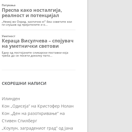
СКОРЕШНИ НАПИСИ
Илинден
Кон „Одисеја“ на Кристофер Нолан
Кон „Ден на разоткривање“ на
Стивен Спилберг
„Коулун, заградениот град“ од Јана