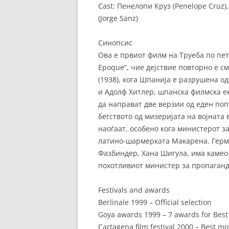
Cast: Пенелопи Круз (Penelope Cruz)
(Jorge Sanz)
Синопсис
Ова е првиот филм на Труеба по пет
Epoque“, чие дејствие повторно е с
(1938), кога Шпанија е разрушена о
и Адолф Хитлер, шпанска филмска е
да направат две верзии од еден поп
бегството од мизеријата на војната 
наоѓаат, особено кога министерот з
латино-шармерката Макарена. Гермс
Фазбиндер, Хана Шигула, има камео
похотливиот министер за пропаганд
Festivals and awards
Berlinale 1999 – Official selection
Goya awards 1999 – 7 awards for Best
Cartagena film festival 2000 – Best 