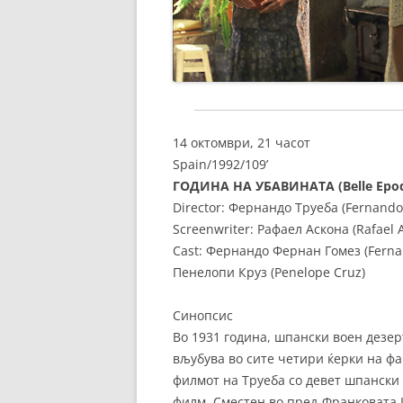
14 октомври, 21 часот
Spain/1992/109’
ГОДИНА НА УБАВИНАТА (Belle Epoq
Director: Фернандо Труеба (Fernando
Screenwriter: Рафаел Аскона (Rafael 
Cast: Фернандо Фернан Гомез (Fernan
Пенелопи Круз (Penelope Cruz)
Синопсис
Во 1931 година, шпански воен дезерт
вљубува во сите четири ќерки на ф
филмот на Труеба со девет шпански н
филм. Сместен во пред-Франковата Ш