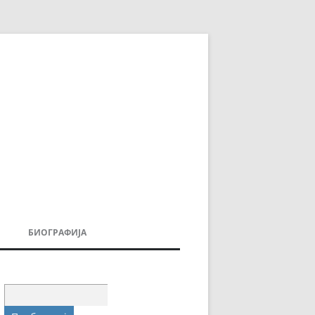
БИОГРАФИЈА
ДОВИ
МОИТЕ КНИГИ
УВАЊА
Пребарувај
за: