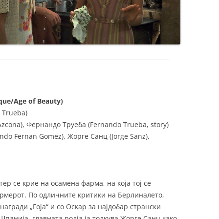
ue/Age of Beauty)
 Trueba)
Azcona), Фернандо Труеба (Fernando Trueba, story)
do Fernan Gomez), Жорге Санц (Jorge Sanz),
ер се крие на осамена фарма, на која тој се
армерот. По одличните критики на Берлиналето,
агради „Гоја“ и со Оскар за најдобар странски
панија, главната ролја ја толкува Жорге Санц како