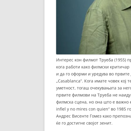
Интерес кон филмот Труеба (1955) пр
кога работи како филмски критичар во
и да го оформи и уредува во првите
„Casablanca“. Кога имате човек кој 
уметност, тогаш очекувањата за нег
првите филмови на Труеба не наиду
филмска сцена, но она што е важно 
infiel y no mires con quien“ во 1985
Андрес Висенте Гомез како препозна
ќе го достигне својот зенит.