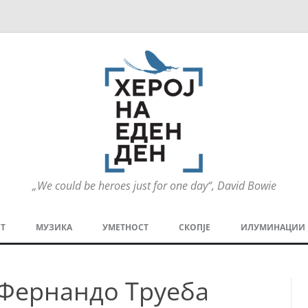
„We could be heroes just for one day“, David Bowie
Оди
на
Т
МУЗИКА
УМЕТНОСТ
СКОПЈЕ
ИЛУМИНАЦИИ
содржината
МЕЗАНИН
СТРИП
ГРА
 Фернандо Труеба
ТЕАТАР
ПАТ