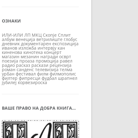
ОЗНАКИ
ИЛИ-ИЛИ
ЛП
МКЦ
Скопје
Сплит
албум
венеција
ветрилиште
глобус
дневник
документарен
експозиција
иванов
изложба
интервју
кан
киненова
кинотека
концерт
магазин
мезанин
награди
осврт
поезија
проаза
промоција
равел
радио
расказ
раскази
рецензија
роман
санденс
телевизија
телма
урбан
фестивал
филм
филмополис
филтер
фипресци
фудбал
шрапнел
јубилеј
ќорвезироска
ВАШЕ ПРАВО НА ДОБРА КНИГА…