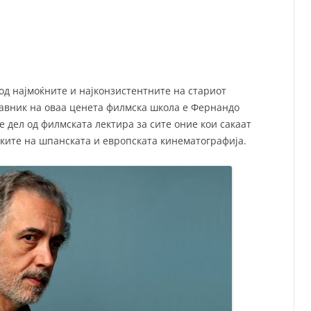
СП
Т
ХУ
од најмоќните и најконзистентните на стариот
авник на оваа ценета филмска школа е Фернандо
 дел од филмската лектира за сите оние кои сакаат
иките на шпанската и европската кинематографија.