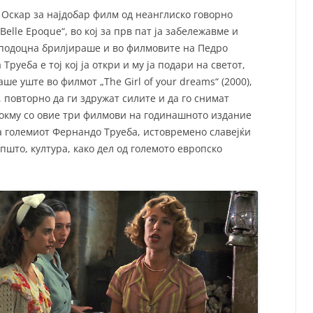
 Оскар за најдобар филм од неанглиско говорно
elle Epoque“, во кој за прв пат ја забележавме и
 подоцна брилјираше и во филмовите на Педро
Труеба е тој кој ја откри и му ја подари на светот,
аше уште во филмот „The Girl of your dreams“ (2000),
, повторно да ги здружат силите и да го снимат
Токму со овие три филмови на годинашното издание
а големиот Фернандо Труеба, истовремено славејќи
пшто, култура, како дел од големото европско