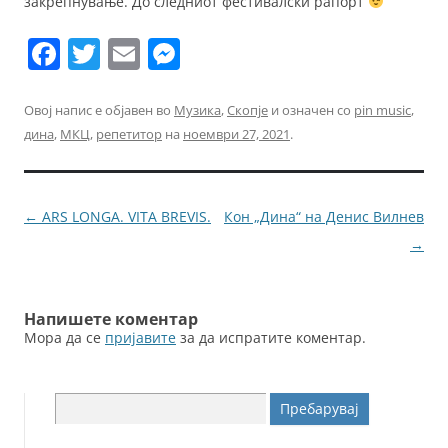
закрепнување. До следниот фестивалски рапорт
F
T
E
M
a
w
m
e
c
itt
ai
ss
Овој напис е објавен во
Музика
,
Скопје
и означен со
pin music
,
дина
,
МКЦ
,
репетитор
на
ноември 27, 2021
.
e
er
l
e
b
n
o
g
Навигација
←
ARS LONGA. VITA BREVIS.
Кон „Дина“ на Денис Вилнев
o
er
за
→
k
написи
Напишете коментар
Мора да се
пријавите
за да испратите коментар.
Пребарувај
за: