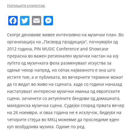
Напишете коментар
F
T
E
M
a
w
m
e
Скопје деновиве живее интензивно на музички план. Во
c
itt
ai
ss
организација на „Пасворд продукција“, почнувајќи од
e
er
l
e
2012 година, PIN MUSIC Conference and Showcase
b
n
прерасна во важен регионален музички настан на кој
луѓето од музичката фела разменуваат искуства за
o
g
одење чекор напред, но сепак најважното е она што
o
er
истите тие, а и публиката, во вечерните термини можат
k
да го видат во живо на сцената, каде со години наназад
настапуваат интересни музички имиња од европските
сцени, зачинети со актуелните бендови од домашната,
македонска музичка сцена. Судејќи според првата вечер
на 26 ноември, и оваа година не е исклучок, бидејќи на
четирите стејџа во МКЦ можевме да проследиме еден
куп возбудлива музика. Одиме по ред.