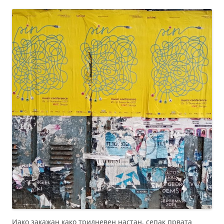
Иако закажан како тридневен настан, сепак првата