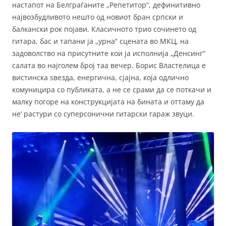
настапот на Белграѓаните „Репетитор“, дефинитивно
највозбудливото нешто од новиот бран српски и
балкански рок појави. Класичното трио сочинето од
гитара, бас и тапани ја „урна“ сцената во МКЦ, на
задоволство на присутните кои ја исполнија „Денсинг“
салата во најголем број таа вечер. Борис Властелица е
вистинска ѕвезда, енергична, сјајна, која одлично
комуницира со публиката, а не се срами да се поткачи и
малку погоре на конструкцијата на бината и оттаму да
не’ растури со суперсонични гитарски гараж звуци.