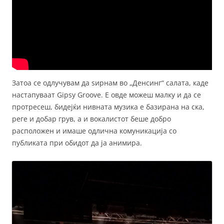
Затоа се одлучувам да ѕирнам во „Денсинг“ салата, каде
настапуваат Gipsy Groove. Е овде можеш малку и да се
протресеш, бидејќи нивната музика е базирана на ска,
реге и добар грув, а и вокалистот беше добро
расположен и имаше одлична комуникација со
публиката при обидот да ја анимира.