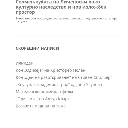
СКОРЕШНИ НАПИСИ
Илинден
Кон „Одисеја“ на Кристофер Нолан
Кон „Ден на разоткривање“ на Стивен Спилберг
„Коулун, заградениот град“ од Јана Узунова
Македонски анимиран филм
„Одисеите“ на Артур Кларк
Боговите паднаа на теме