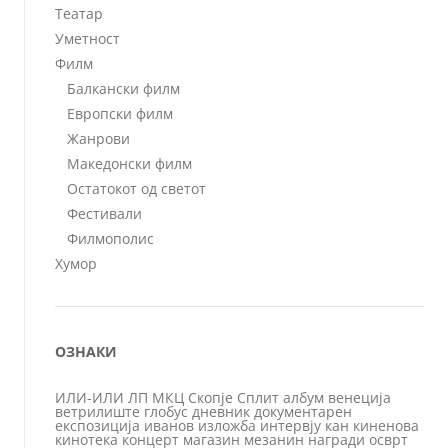
Театар
Уметност
Филм
Балкански филм
Европски филм
Жанрови
Македонски филм
Остатокот од светот
Фестивали
Филмополис
Хумор
ОЗНАКИ
ИЛИ-ИЛИ
ЛП
МКЦ
Скопје
Сплит
албум
венеција
ветрилиште
глобус
дневник
документарен
експозиција
иванов
изложба
интервју
кан
киненова
кинотека
концерт
магазин
мезанин
награди
осврт