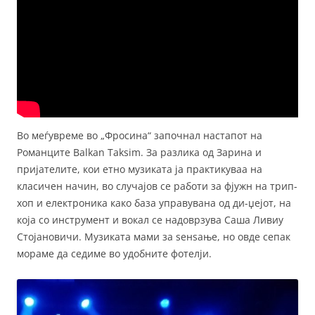
Во меѓувреме во „Фросина“ започнал настапот на
Романците Balkan Taksim. За разлика од Зарина и
пријателите, кои етно музиката ја практикуваа на
класичен начин, во случајов се работи за фјужн на трип-
хоп и електроника како база управувана од ди-џејот, на
која со инструмент и вокал се надоврзува Саша Ливиу
Стојановичи. Музиката мами за ѕенѕање, но овде сепак
мораме да седиме во удобните фотелји.