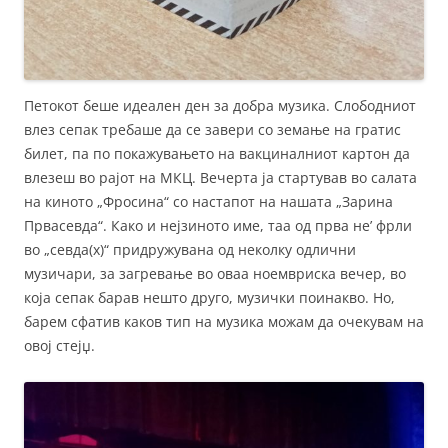
Петокот беше идеален ден за добра музика. Слободниот
влез сепак требаше да се завери со земање на гратис
билет, па по покажувањето на вакциналниот картон да
влезеш во рајот на МКЦ. Вечерта ја стартував во салата
на киното „Фросина“ со настапот на нашата „Зарина
Првасевда“. Како и нејзиното име, таа од прва не’ фрли
во „севда(х)“ придружувана од неколку одлични
музичари, за загревање во оваа ноемвриска вечер, во
која сепак барав нешто друго, музички поинакво. Но,
барем сфатив каков тип на музика можам да очекувам на
овој стејџ.