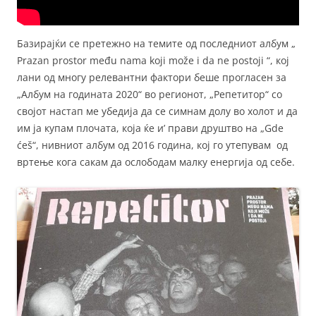
Базирајќи се претежно на темите од последниот албум „
Prazan prostor među nama koji može i da ne postoji “, кој
лани од многу релевантни фактори беше прогласен за
„Албум на годината 2020“ во регионот, „Репетитор“ со
својот настап ме убедија да се симнам долу во холот и да
им ја купам плочата, која ќе и’ прави друштво на „Gde
ćeš“, нивниот албум од 2016 година, кој го утепувам од
вртење кога сакам да ослободам малку енергија од себе.