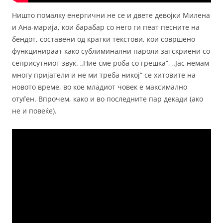
Ништо помалку енергични не се и двете девојки Милена
и Ана-марија, кои барабар со него ги пеат песните на
бендот, составени од кратки текстови, кои совршено
функцинираат како сублиминални пароли затскриени со
сеприсутниот звук. „Ние сме роба со грешка“, „Јас немам
многу пријатели и не ми треба никој“ се хитовите на
новото време, во кое младиот човек е максимално
отуѓен. Впрочем, како и во последните пар декади (ако
не и повеќе).