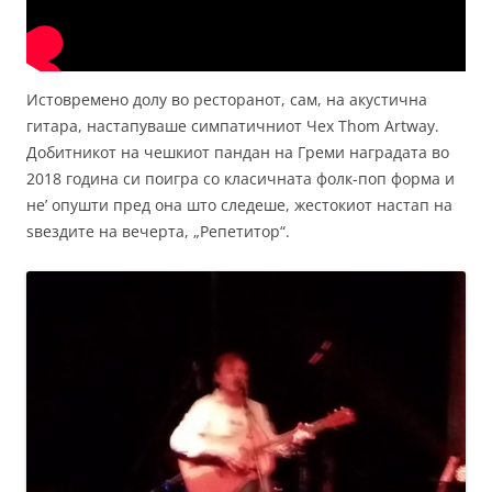
Истовремено долу во ресторанот, сам, на акустична
гитара, настапуваше симпатичниот Чех Thom Artway.
Добитникот на чешкиот пандан на Греми наградата во
2018 година си поигра со класичната фолк-поп форма и
не’ опушти пред она што следеше, жестокиот настап на
ѕвездите на вечерта, „Репетитор“.