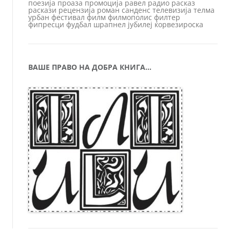
поезија
проаза
промоција
равел
радио
расказ
раскази
рецензија
роман
санденс
телевизија
телма
урбан
фестивал
филм
филмополис
филтер
фипресци
фудбал
шрапнел
јубилеј
ќорвезироска
ВАШЕ ПРАВО НА ДОБРА КНИГА…