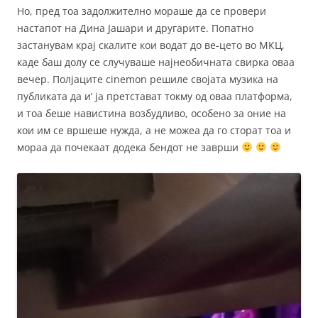
Но, пред тоа задолжително мораше да се провери
настапот на Дина Јашари и другарите. Попатно
застанувам крај скалите кои водат до ве-цето во МКЦ,
каде баш долу се случуваше најнеобичната свирка оваа
вечер. Полјаците cinemon решиле својата музика на
публиката да и’ ја претстават токму од оваа платформа,
и тоа беше навистина возбудливо, особено за оние на
кои им се вршеше нужда, а не можеа да го сторат тоа и
мораа да почекаат додека бендот не заврши