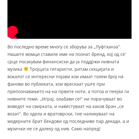
Во последно време многу се зборува за „Луфтханза“.
Нашите момци ставиле име на познат бренд, кој од се’
срце посакувам финансиски да ја пoддржи нивната
музика
Тројцата гитаристи, ритам секцијата и
вокалот се интересни појави кои имаат голем број на
фанови во публиката, кои врескаат уште при
препознавањето на на првите ноти, а потоа и пеејќи ги
нивните теми. „Играј, олабави се!“ ни порачуваат во
воведот на свирката, и навестуваат на каков бран „се
возат“. Во одела и вратоврски, тие наликуваат на
модерните брит бендови од последниве пар декади, а и
музички не се далеку од нив. Само напред!