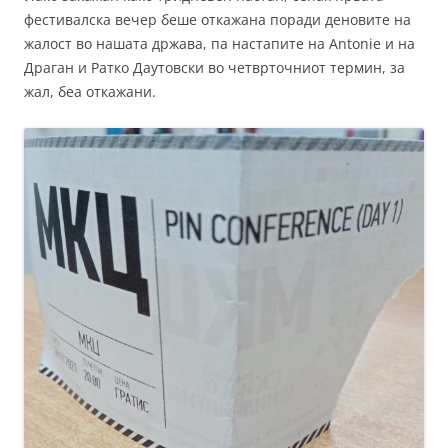
фестивалска вечер беше откажана поради деновите на
жалост во нашата држава, па настапите на Antonie и на
Драган и Ратко Даутовски во четврточниот термин, за
жал, беа откажани.