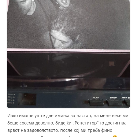
Иако имаше уште две имиња за настап, на мене веќе ми
беше сосема доволно, бидејќи „Репетитор“ го достигнаа
врвот на задоволството, после кој ми треба фино