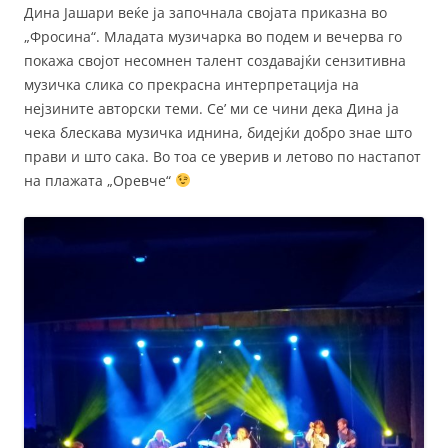
Дина Јашари веќе ја започнала својата приказна во
„Фросина“. Младата музичарка во подем и вечерва го
покажа својот несомнен талент создавајќи сензитивна
музичка слика со прекрасна интерпретација на
нејзините авторски теми. Се’ ми се чини дека Дина ја
чека блескава музичка иднина, бидејќи добро знае што
прави и што сака. Во тоа се уверив и летово по настапот
на плажата „Оревче“