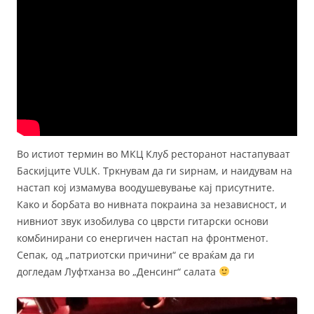
Во истиот термин во МКЦ Клуб ресторанот настапуваат
Баскијците VULK. Тркнувам да ги ѕирнам, и наидувам на
настап кој измамува воодушевување кај присутните.
Како и борбата во нивната покраина за независност, и
нивниот звук изобилува со цврсти гитарски основи
комбинирани со енергичен настап на фронтменот.
Сепак, од „патриотски причини“ се враќам да ги
догледам Луфтханза во „Денсинг“ салата