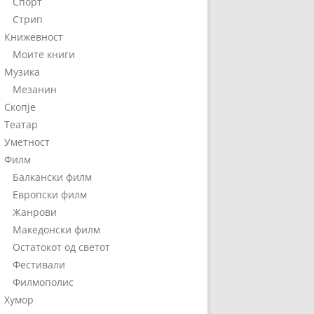
Спорт
Стрип
Книжевност
Моите книги
Музика
Мезанин
Скопје
Театар
Уметност
Филм
Балкански филм
Европски филм
Жанрови
Македонски филм
Остатокот од светот
Фестивали
Филмополис
Хумор