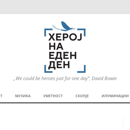
„We could be heroes just for one day“, David Bowie
Оди
на
Т
МУЗИКА
УМЕТНОСТ
СКОПЈЕ
ИЛУМИНАЦИИ
содржината
МЕЗАНИН
СТРИП
ГРА
ТЕАТАР
ПАТ