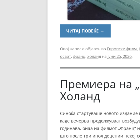
ЧИТАЈ ПОВЕЌЕ
→
Овој напис е објавен во
Европски филм
,
осврт
,
франц
,
холанд
на
јуни 25, 2026
.
Премиера на 
Холанд
Синоќа стартуваше новото издание 
каде вечерва продолжуваат возбуду
годинава, онаа на филмот „Франц“ 
што после три ипол децении некој с