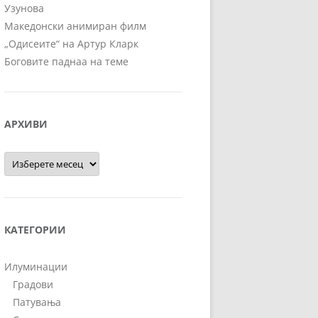
Узунова
Македонски анимиран филм
„Одисеите“ на Артур Кларк
Боговите паднаа на теме
АРХИВИ
Архиви
КАТЕГОРИИ
Илуминации
Градови
Патувања