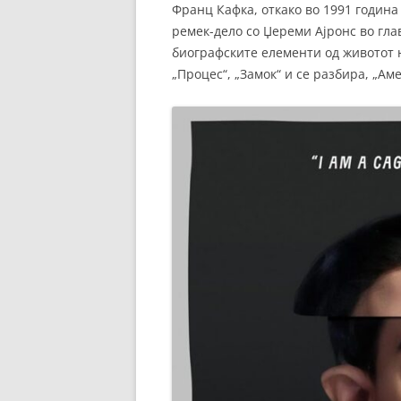
Франц Кафка, откако во 1991 годин
ремек-дело со Џереми Ајронс во гла
биографските елементи од животот н
„Процес“, „Замок“ и се разбира, „Ам