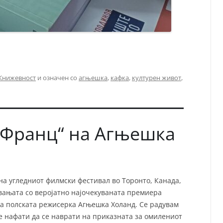
Книжевност
и означен со
агњешка
,
кафка
,
културен живот
,
„Франц“ на Агњешка
на угледниот филмски фестивал во Торонто, Канада,
вањата со веројатно најочекуваната премиера
на полската режисерка Агњешка Холанд. Се радувам
е нафати да се наврати на приказната за омилениот