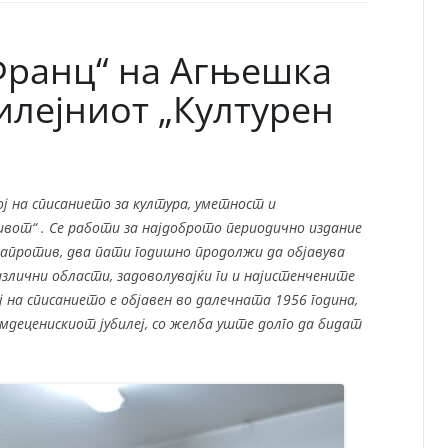
СП
Т
ХУ
Франц“ на Агњешка
билејниот „Културен
ј на списанието за култура, уметност и
от“ . Се работи за најдоброто периодично издание
у напротив, два пати годишно продолжи да објавува
лични области, задоволувајќи ги и најистенчените
на списанието е објавен во далечната 1956 година,
мдеценискиот јубилеј, со желба уште долго да бидат