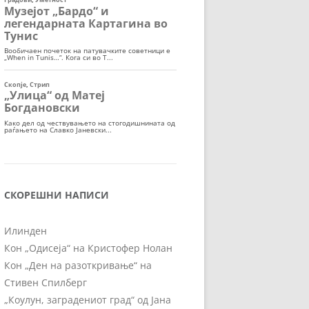
СКОРЕШНИ НАПИСИ
Илинден
Кон „Одисеја“ на Кристофер Нолан
Кон „Ден на разоткривање“ на
Стивен Спилберг
„Коулун, заградениот град“ од Јана