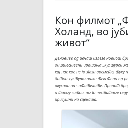
ЕВРОПСКИ ФИЛМ
ОСТАТОКОТ ОД СВЕТО
Кон филмот „
ЖАНРОВИ
Холанд, во ју
ФЕСТИВАЛИ
живот“
ФИЛМОПОЛИС
Деновиве од печат излезе новиот бро
општествени прашања „Културен жив
кај нас кое не го згази времето, тук
битни културолошки текстови од раз
вкусови на читателите. Првиот број 
и токму затоа, им го честитаме седу
присутни на сцената.