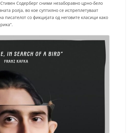
а Стивен Содерберг сними незаборавно црно-бело
вната ролја, во кое суптилно се испреплетуваат
а писателот со фикцијата од неговите класици како
ерика“.