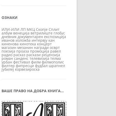
ОЗНАКИ
ИЛИ-ИЛИ
ЛП
МКЦ
Скопје
Сплит
албум
венеција
ветрилиште
глобус
дневник
документарен
експозиција
иванов
изложба
интервју
кан
киненова
кинотека
концерт
магазин
мезанин
награди
осврт
поезија
проаза
промоција
равел
радио
расказ
раскази
рецензија
роман
санденс
телевизија
телма
урбан
фестивал
филм
филмополис
филтер
фипресци
фудбал
шрапнел
јубилеј
ќорвезироска
ВАШЕ ПРАВО НА ДОБРА КНИГА…