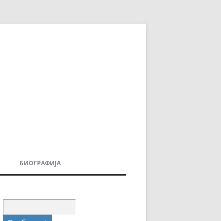
БИОГРАФИЈА
ДОВИ
МОИТЕ КНИГИ
УВАЊА
Пребарувај
за: