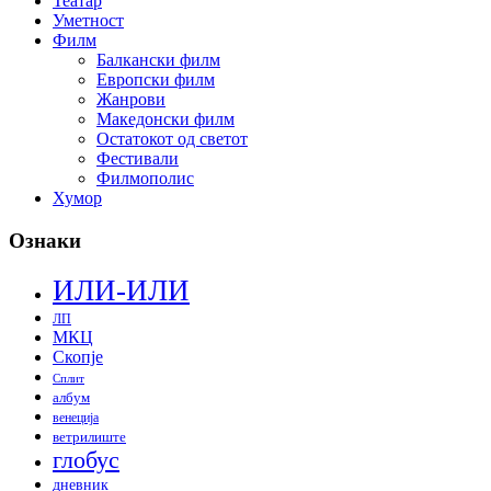
Театар
Уметност
Филм
Балкански филм
Европски филм
Жанрови
Македонски филм
Остатокот од светот
Фестивали
Филмополис
Хумор
Ознаки
ИЛИ-ИЛИ
ЛП
МКЦ
Скопје
Сплит
албум
венеција
ветрилиште
глобус
дневник