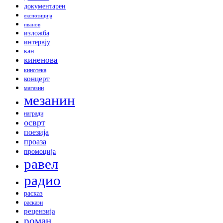
документарен
експозиција
иванов
изложба
интервју
кан
киненова
кинотека
концерт
магазин
мезанин
награди
осврт
поезија
проаза
промоција
равел
радио
расказ
раскази
рецензија
роман