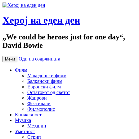
Херој на еден ден
„We could be heroes just for one day“,
David Bowie
Оди на содржината
Мени
Филм
Македонски филм
Балкански филм
Европски филм
Остатокот од светот
Жанрови
Фестивали
Филмополис
Книжевност
Музика
Мезанин
Уметност
Стрип