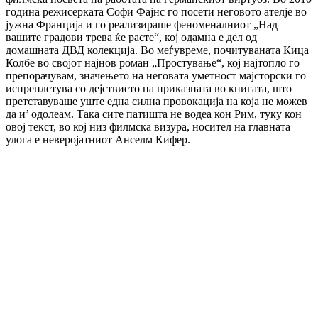
година режисерката Софи Фајнс го посети неговото ателје во
јужна Франција и го реализираше феноменалниот „Над
вашите градови трева ќе расте“, кој одамна е дел од
домашната ДВД колекција. Во меѓувреме, почитуваната Кица
Колбе во својот најнов роман „Простување“, кој најтопло го
препорачувам, значењето на неговата уметност мајсторски го
испреплетува со дејствието на приказната во книгата, што
претставуваше уште една силна провокација на која не можев
да и’ одолеам. Така сите патишта не водеа кон Рим, туку кон
овој текст, во кој низ филмскa визура, носител на главната
улога е неверојатниот Анселм Кифер.