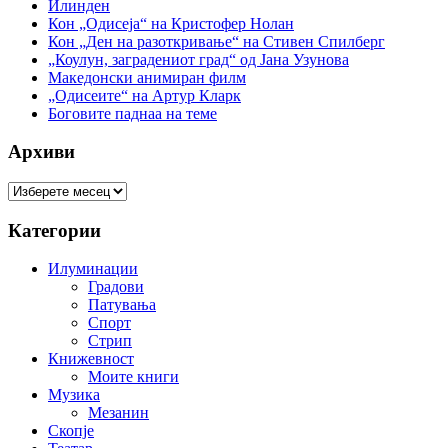
Илинден
Кон „Одисеја“ на Кристофер Нолан
Кон „Ден на разоткривање“ на Стивен Спилберг
„Коулун, заградениот град“ од Јана Узунова
Македонски анимиран филм
„Одисеите“ на Артур Кларк
Боговите паднаа на теме
Архиви
Архиви
Категории
Илуминации
Градови
Патувања
Спорт
Стрип
Книжевност
Моите книги
Музика
Мезанин
Скопје