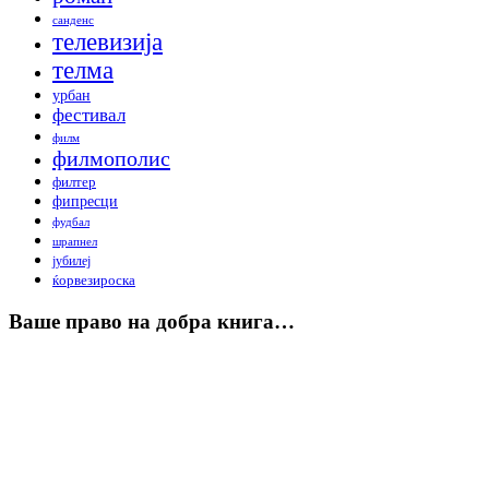
санденс
телевизија
телма
урбан
фестивал
филм
филмополис
филтер
фипресци
фудбал
шрапнел
јубилеј
ќорвезироска
Ваше право на добра книга…