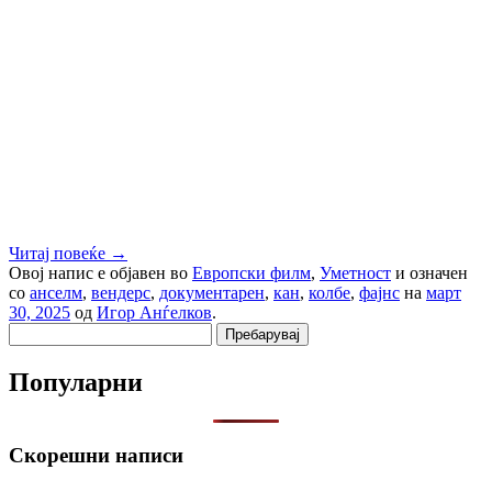
Читај повеќе
→
Овој напис е објавен во
Европски филм
,
Уметност
и означен
со
анселм
,
вендерс
,
документарен
,
кан
,
колбе
,
фајнс
на
март
30, 2025
од
Игор Анѓелков
.
Пребарувај
за:
Популарни
Скорешни написи