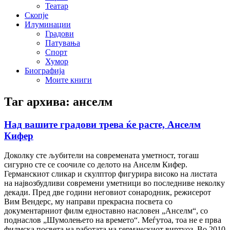
Театар
Скопје
Илуминации
Градови
Патувања
Спорт
Хумор
Биографија
Моите книги
Таг архива:
анселм
Над вашите градови трева ќе расте, Анселм
Кифер
Доколку сте љубители на современата уметност, тогаш
сигурно сте се соочиле со делото на Анселм Кифер.
Германскиот сликар и скулптор фигурира високо на листата
на највозбудливи современи уметници во последниве неколку
декади. Пред две години неговиот сонародник, режисерот
Вим Вендерс, му направи прекрасна посвета со
документарниот филм едноставно насловен „Анселм“, со
поднаслов „Шумолењето на времето“. Меѓутоа, тоа не е прва
филмска посвета на работата на германскиот виртуоз. Во 2010