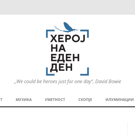
„We could be heroes just for one day“, David Bowie
Оди
на
Т
МУЗИКА
УМЕТНОСТ
СКОПЈЕ
ИЛУМИНАЦИИ
содржината
МЕЗАНИН
СТРИП
ГРА
ТЕАТАР
ПАТ