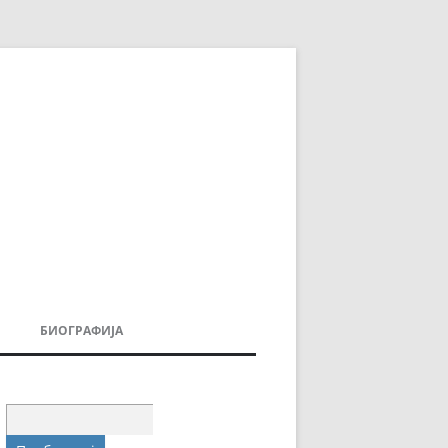
БИОГРАФИЈА
ДОВИ
МОИТЕ КНИГИ
УВАЊА
Пребарувај
за: