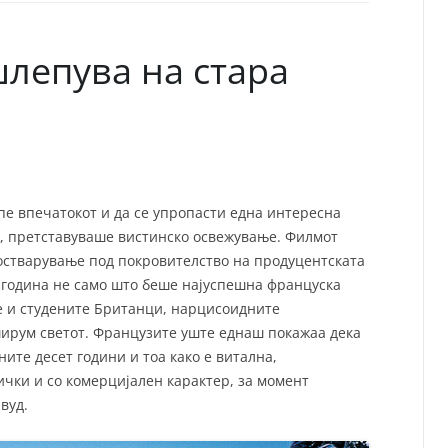
СП
Т
ХУ
лепува на стара
пе впечатокот и да се упропасти една интересна
ави, претставуваше вистинско освежување. Филмот
о остварување под покровителство на продуцентската
8 година не само што беше најуспешна француска
ее и студените Британци, нарцисоидните
ирум светот. Французите уште еднаш покажаа дека
ите десет години и тоа како е витална,
ички и со комерцијален карактер, за момент
вуд.