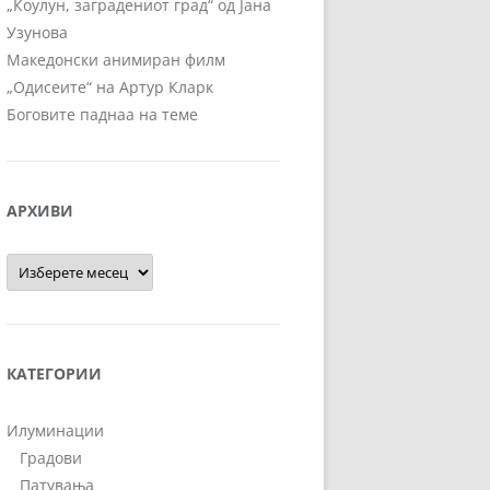
„Коулун, заградениот град“ од Јана
Узунова
Македонски анимиран филм
„Одисеите“ на Артур Кларк
Боговите паднаа на теме
АРХИВИ
Архиви
КАТЕГОРИИ
Илуминации
Градови
Патувања