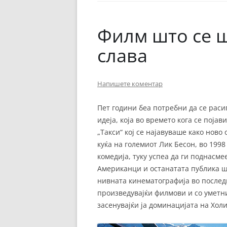
ЕВРОПСКИ ФИЛМ
ОСТАТОКОТ ОД СВЕТО
Филм што се ш
ЖАНРОВИ
слава
ФЕСТИВАЛИ
Напишете коментар
ФИЛМОПОЛИС
Пет години беа потребни да се раси
идеја, која во времето кога се пој
„Такси“ кој се најавуваше како нов
куќа на големиот Лик Бесон, во 199
комедија, туку успеа да ги поднасм
Американци и останатата публика ш
нивната кинематографија во последн
произведувајќи филмови и со уметн
засенувајќи ја доминацијата на Холи