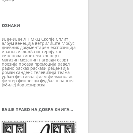
ОЗНАКИ
ИЛИ-ИЛИ
ЛП
МКЦ
Скопје
Сплит
албум
венеција
ветрилиште
глобус
дневник
документарен
експозиција
иванов
изложба
интервју
кан
киненова
кинотека
концерт
магазин
мезанин
награди
осврт
поезија
проаза
промоција
равел
радио
расказ
раскази
рецензија
роман
санденс
телевизија
телма
урбан
фестивал
филм
филмополис
филтер
фипресци
фудбал
шрапнел
јубилеј
ќорвезироска
ВАШЕ ПРАВО НА ДОБРА КНИГА…