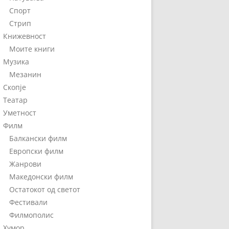
Спорт
Стрип
Книжевност
Моите книги
Музика
Мезанин
Скопје
Театар
Уметност
Филм
Балкански филм
Европски филм
Жанрови
Македонски филм
Остатокот од светот
Фестивали
Филмополис
Хумор