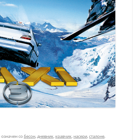
 означен со
бесон
,
дневник
,
кравчик
,
насери
,
сталоне
,