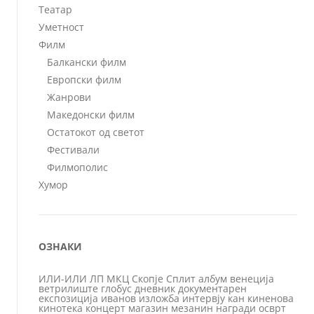
Театар
Уметност
Филм
Балкански филм
Европски филм
Жанрови
Македонски филм
Остатокот од светот
Фестивали
Филмополис
Хумор
ОЗНАКИ
ИЛИ-ИЛИ
ЛП
МКЦ
Скопје
Сплит
албум
венеција
ветрилиште
глобус
дневник
документарен
експозиција
иванов
изложба
интервју
кан
киненова
кинотека
концерт
магазин
мезанин
награди
осврт