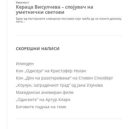
СКОРЕШНИ НАПИСИ
Илинден
Кон „Одисеја“ на Кристофер Нолан
Кон „Ден на разоткривање“ на Стивен Спилберг
„Коулун, заградениот град“ од Јана Узунова
Македонски анимиран филм
„Одисеите“ на Артур Кларк
Боговите паднаа на теме