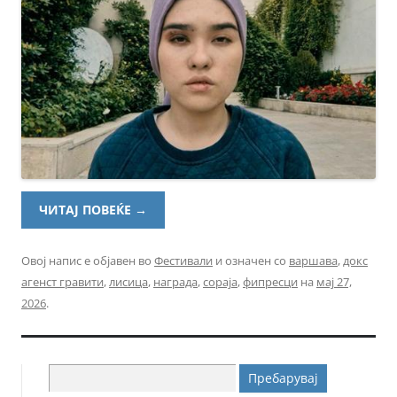
ЧИТАЈ ПОВЕЌЕ
→
Овој напис е објавен во
Фестивали
и означен со
варшава
,
докс
агенст гравити
,
лисица
,
награда
,
сораја
,
фипресци
на
мај 27,
2026
.
Пребарувај
за: