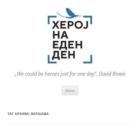
„We could be heroes just for one day“, David Bowie
Оди
Мени
на
содржината
ТАГ АРХИВА:
ВАРШАВА