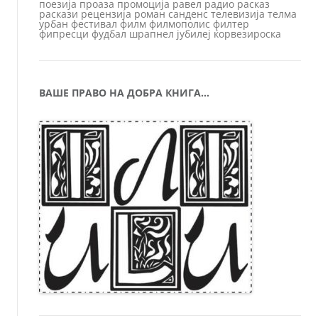
поезија
проаза
промоција
равел
радио
расказ
раскази
рецензија
роман
санденс
телевизија
телма
урбан
фестивал
филм
филмополис
филтер
фипресци
фудбал
шрапнел
јубилеј
ќорвезироска
ВАШЕ ПРАВО НА ДОБРА КНИГА…