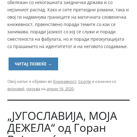
обележан со некогашната заедничка држава и со
нејзиниот распад. Како и сите претходни романи, така и
овој ги надминува границите на матичната словенечка
книжевност, првенствено поради темите со кои се
занимава, поради јазикот со кој се служи и поради
сместеноста на фабулата, но и поради преокупацијата
со прашањето на идентитетот и на неговото создавање.
ЧИТАЈ ПОВЕЌЕ
→
Овој напис е објавен во
Книжевност
,
Скопје
и означен со
војновиќ
,
смоква
на
април 16, 2020
.
„ЈУГОСЛАВИЈА, МОЈА
ДЕЖЕЛА“ од Горан