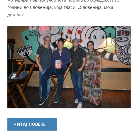
години во Словенија, која гласи: „Словенија, моја
дежела“.
ЧИТАЈ ПОВЕЌЕ
→