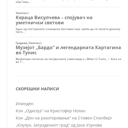
СКОРЕШНИ НАПИСИ
Илинден
Кон „Одисеја“ на Кристофер Нолан
Кон „Ден на разоткривање“ на Стивен Спилберг
„Коулун, заградениот град“ од Јана Узунова