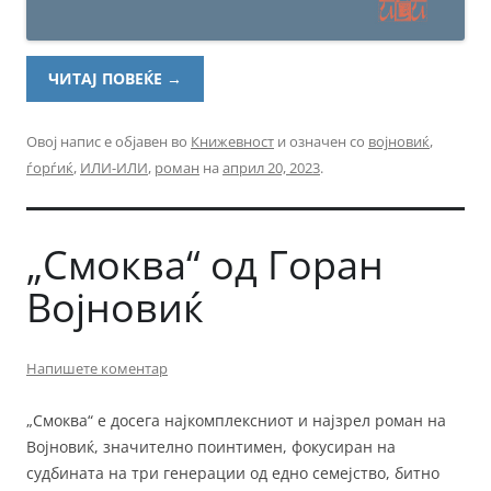
ЧИТАЈ ПОВЕЌЕ
→
Овој напис е објавен во
Книжевност
и означен со
војновиќ
,
ѓорѓиќ
,
ИЛИ-ИЛИ
,
роман
на
април 20, 2023
.
„Смоква“ од Горан
Војновиќ
Напишете коментар
„Смоква“ е досега најкомплексниот и најзрел роман на
Војновиќ, значително поинтимен, фокусиран на
судбината на три генерации од едно семејство, битно