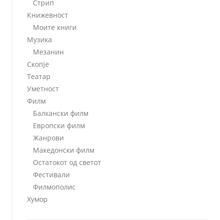
Стрип
Книжевност
Моите книги
Музика
Мезанин
Скопје
Театар
Уметност
Филм
Балкански филм
Европски филм
Жанрови
Македонски филм
Остатокот од светот
Фестивали
Филмополис
Хумор