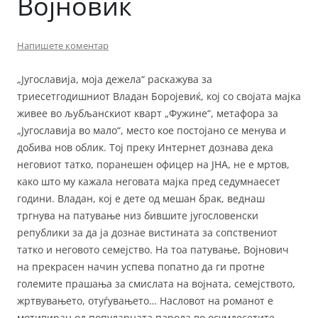
Војновиќ
Напишете коментар
„Југославија, моја дежела“ раскажува за
триесетгодишниот Владан Боројевиќ, кој со својата мајка
живее во љубљанскиот кварт „Фужине“, метафора за
„Југославија во мало“, место кое постојано се менува и
добива нов облик. Тој преку Интернет дознава дека
неговиот татко, поранешен офицер на ЈНА, не е мртов,
како што му кажала неговата мајка пред седумнаесет
години. Владан, кој е дете од мешан брак, веднаш
тргнува на патување низ бившите југословенски
републики за да ја дознае вистината за сопствениот
татко и неговото семејство. На тоа патување, Војнович
на прекрасен начин успева попатно да ги протне
големите прашања за смислата на војната, семејството,
жртвувањето, отуѓувањето… Насловот на романот е
мотивиран од популарната парола во осумдесетите