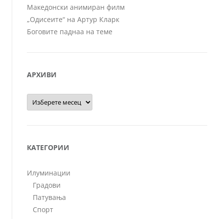
Македонски анимиран филм
„Одисеите“ на Артур Кларк
Боговите паднаа на теме
АРХИВИ
Архиви
КАТЕГОРИИ
Илуминации
Градови
Патувања
Спорт