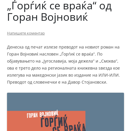
„Ѓорѓиќ се враќа“ од
Горан Војновиќ
Напишете коментар
Денеска од печат излезе преводот на новиот роман на
Горан Војновиќ насловен „Ѓорѓиќ се враќа“. По
објавувањето на „Југославија, моја дежела“ и „Смоква“,
ова е трето дело на регионалната книжевна ѕвезда кое
излегува на македонски јазик во издание на ИЛИ-ИЛИ.
Преводот од словенечки е на Давор Стојановски.