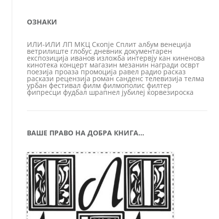
ОЗНАКИ
ИЛИ-ИЛИ
ЛП
МКЦ
Скопје
Сплит
албум
венеција
ветрилиште
глобус
дневник
документарен
експозиција
иванов
изложба
интервју
кан
киненова
кинотека
концерт
магазин
мезанин
награди
осврт
поезија
проаза
промоција
равел
радио
расказ
раскази
рецензија
роман
санденс
телевизија
телма
урбан
фестивал
филм
филмополис
филтер
фипресци
фудбал
шрапнел
јубилеј
ќорвезироска
ВАШЕ ПРАВО НА ДОБРА КНИГА…