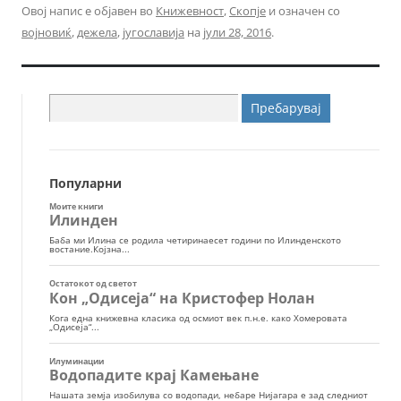
Овој напис е објавен во
Книжевност
,
Скопје
и означен со
војновиќ
,
дежела
,
југославија
на
јули 28, 2016
.
Пребарувај
за:
Популарни