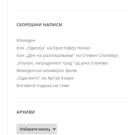
СКОРЕШНИ НАПИСИ
Илинден
Кон „Одисеја“ на Кристофер Нолан
Кон „Ден на разоткривање“ на Стивен Спилберг
„Коулун, заградениот град“ од Јана Узунова
Македонски анимиран филм
„Одисеите“ на Артур Кларк
Боговите паднаа на теме
АРХИВИ
Архиви