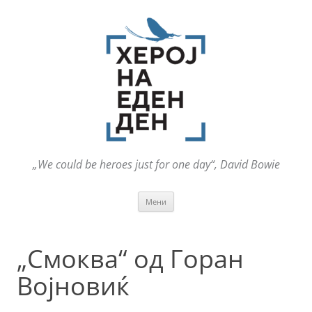
„We could be heroes just for one day“, David Bowie
Оди
Мени
на
содржината
„Смоква“ од Горан
Војновиќ