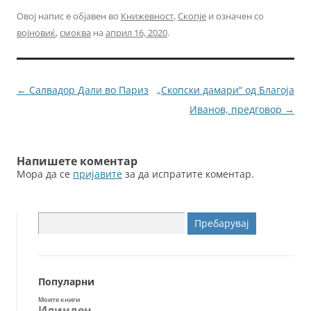
c
itt
ai
ss
Овој напис е објавен во
Книжевност
,
Скопје
и означен со
војновиќ
,
смоква
на
април 16, 2020
.
e
er
l
e
b
n
o
g
Навигација
←
Салвадор Дали во Париз
„Скопски дамари“ од Благоја
o
er
за
Иванов, предговор
→
k
написи
Напишете коментар
Мора да се
пријавите
за да испратите коментар.
Пребарувај
за:
Популарни