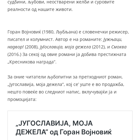
судбини, љубови, неостварени желби и суровите
реалности од нашите животи.
Горан Војновиќ (1980, Љубљана) е словенечки режисер,
писател и колумнист. Автор е на романите:
Јужњаци,
надвор!
(2008),
Југославија, моја дежела
(2012), и
Смоква
(2016.) За секој од овие романи ја добива престижната
„Кресникова награда“.
За оние читатели љубопитни за претходниот роман,
„Југославија, моја дежела“, кој се’ уште е во продажба,
нешто повеќе во следниот напис, вклучувајќи ја и
промоцијата: