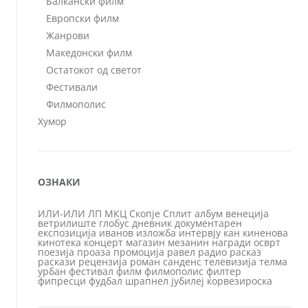
Балкански филм
Европски филм
Жанрови
Македонски филм
Остатокот од светот
Фестивали
Филмополис
Хумор
ОЗНАКИ
ИЛИ-ИЛИ
ЛП
МКЦ
Скопје
Сплит
албум
венеција
ветрилиште
глобус
дневник
документарен
експозиција
иванов
изложба
интервју
кан
киненова
кинотека
концерт
магазин
мезанин
награди
осврт
поезија
проаза
промоција
равел
радио
расказ
раскази
рецензија
роман
санденс
телевизија
телма
урбан
фестивал
филм
филмополис
филтер
фипресци
фудбал
шрапнел
јубилеј
ќорвезироска