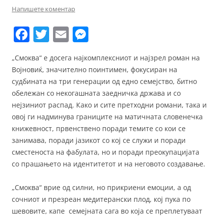
Напишете коментар
F
T
E
M
a
w
m
e
„Смоква“ е досега најкомплексниот и најзрел роман на
c
itt
ai
ss
Војновиќ, значително поинтимен, фокусиран на
e
er
l
e
судбината на три генерации од едно семејство, битно
b
n
обележан со некогашната заедничка држава и со
нејзиниот распад. Како и сите претходни романи, така и
o
g
овој ги надминува границите на матичната словенечка
o
er
книжевност, првенствено поради темите со кои се
k
занимава, поради јазикот со кој се служи и поради
сместеноста на фабулата, но и поради преокупацијата
со прашањето на идентитетот и на неговото создавање.
„Смоква“ врие од силни, но прикриени емоции, а од
сочниот и презреан медитерански плод, кој пука по
шевовите, капе семејната сага во која се преплетуваат