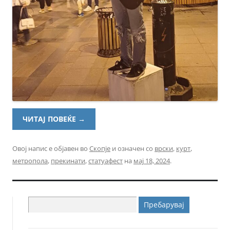
ЧИТАЈ ПОВЕЌЕ
→
Овој напис е објавен во
Скопје
и означен со
врски
,
курт
,
метропола
,
прекинати
,
статуафест
на
мај 18, 2024
.
Пребарувај
за: