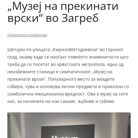
„Музеј на прекинати
врски“ во Загреб
Напишете коментар
Шетајќи по улицата „КирилоМетодиевска“ во Горниот
град, онаму каде се наоѓаат повеќето знаменитости што
треба да се посетат во хрватската метропола, една од
неизбежните станици е симпатичниот „Музеј на
прекинати врски“. Популарното место за младите
собира, чува и изложува лични предмети и приказни со
симболична емоционална вредност. Ова е музеј за сите
нас, за начините на кои сакаме, љубиме и губиме.