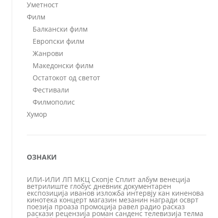
Уметност
Филм
Балкански филм
Европски филм
Жанрови
Македонски филм
Остатокот од светот
Фестивали
Филмополис
Хумор
ОЗНАКИ
ИЛИ-ИЛИ
ЛП
МКЦ
Скопје
Сплит
албум
венеција
ветрилиште
глобус
дневник
документарен
експозиција
иванов
изложба
интервју
кан
киненова
кинотека
концерт
магазин
мезанин
награди
осврт
поезија
проаза
промоција
равел
радио
расказ
раскази
рецензија
роман
санденс
телевизија
телма