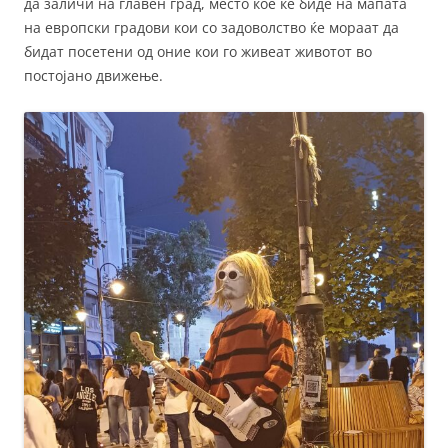
да заличи на главен град, место кое ќе биде на мапата
на европски градови кои со задоволство ќе мораат да
бидат посетени од оние кои го живеат животот во
постојано движење.