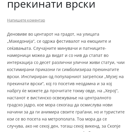
прекинати врски
Напишете коментар
Деновиве во центарот на градот, на улицата
„Македонија“, се одржа фестивалот на емоциите и
сеќавањата. Случајните минувачи и патниците-
намерници можеа да видат и со нив да стапат во
интеркација со десет различни улични живи статуи, чии
костимирани приказни ги симболизираа прекинатите
врски. Инспириран од популарниот загрепски „Музеј на
прекинати врски“, кој го посетив неодамна и за кој
набргу ќе можете да прочитате токму овде, на „Херој“,
настанот е вистинско освежување на централното
градско јадро, кое мора секогаш да осмислува нови
начини за да ги анимира своите граѓани, но и туристите
кои се во посета на метрополата. Тоа мора да се
случува, ако не секој ден, тогаш секој викенд, за Скопје