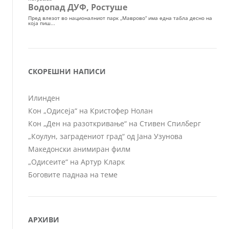
СКОРЕШНИ НАПИСИ
Илинден
Кон „Одисеја“ на Кристофер Нолан
Кон „Ден на разоткривање“ на Стивен Спилберг
„Коулун, заградениот град“ од Јана Узунова
Македонски анимиран филм
„Одисеите“ на Артур Кларк
Боговите паднаа на теме
АРХИВИ