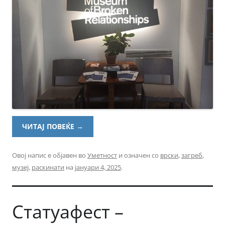
ЧИТАЈ ПОВЕЌЕ
→
Овој напис е објавен во
Уметност
и означен со
врски
,
загреб
,
музеј
,
раскинати
на
јануари 4, 2025
.
Статуафест –