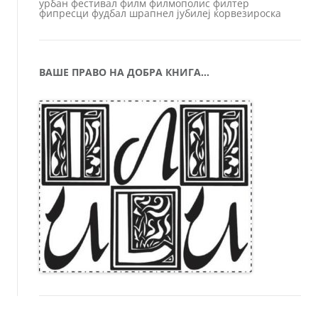
урбан
фестивал
филм
филмополис
филтер
фипресци
фудбал
шрапнел
јубилеј
ќорвезироска
ВАШЕ ПРАВО НА ДОБРА КНИГА…