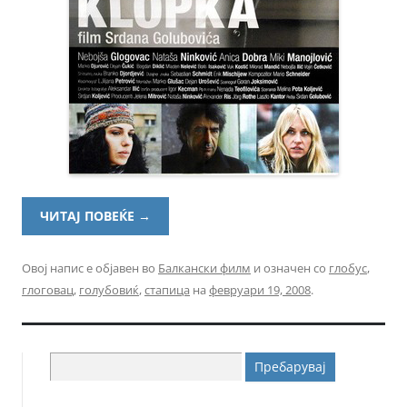
ЧИТАЈ ПОВЕЌЕ
→
Овој напис е објавен во
Балкански филм
и означен со
глобус
,
глоговац
,
голубовиќ
,
стапица
на
февруари 19, 2008
.
Пребарувај
за: