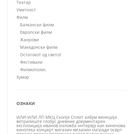
Театар
Уметност
Филм
Балкански филм
Европски филм
Жанрови
Македонски филм
Остатокот од светот
Фестивали
Филмополис
Хумор
ОЗНАКИ
ИЛИ-ИЛИ
ЛП
МКЦ
Скопје
Сплит
албум
венеција
ветрилиште
глобус
дневник
документарен
експозиција
иванов
изложба
интервју
кан
киненова
кинотека
концерт
магазин
мезанин
награди
осврт
поезија
проаза
промоција
равел
радио
расказ