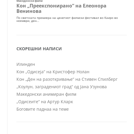
СКОРЕШНИ НАПИСИ
Илинден
Кон „Одисеја“ на Кристофер Нолан
Кон „Ден на разоткривање“ на Стивен Спилберг
„Коулун, заградениот град“ од Јана Узунова
Македонски анимиран филм
„Одисеите“ на Артур Кларк
Боговите паднаа на теме