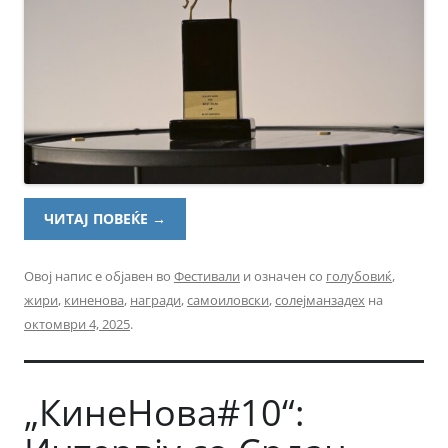
ЧИТАЈ ПОВЕЌЕ
→
Овој напис е објавен во
Фестивали
и означен со
голубовиќ
,
жири
,
киненова
,
награди
,
самоиловски
,
солејманзадех
на
октомври 4, 2025
.
„КинеНова#10“: