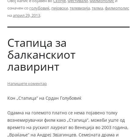
Овој напис е објавен во
Скопје
,
Фестивали
,
Филмополис
и
означен со
голубовиќ
,
пејовски
,
телевизија
,
телма
,
филмополис
на
април 29, 2013
.
Стапица за
балканскиот
лавиринт
Напишете коментар
Кон „Стапица“ на Срдан Голубовиќ
Одамна на големото платно се нема појавено толку
вознемирувачки филм како „Стапица“, можеби уште од
времето на рускиот лауреат во Венеција во 2003 година,
„Враќање“ на Андреј Звјагинцев. Семејната драма и