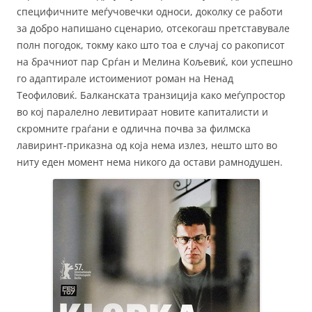
специфичните меѓучовечки односи, доколку се работи
за добро напишано сценарио, отсекогаш претставувале
полн погодок, токму како што тоа е случај со ракописот
на брачниот пар Срѓан и Мелина Кољевиќ, кои успешно
го адаптирале истоимениот роман на Ненад
Теофиловиќ. Балканската транзиција како меѓупростор
во кој паралелно левитираат новите капиталисти и
скромните граѓани е одлична почва за филмска
лавиринт-приказна од која нема излез, нешто што во
ниту еден момент нема никого да остави рамнодушен.