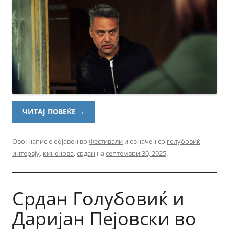
ЧИТАЈ ПОВЕЌЕ
→
Овој напис е објавен во
Фестивали
и означен со
голубовиќ
,
интервју
,
киненова
,
срдан
на
септември 30, 2025
.
Срдан Голубовиќ и
Даријан Пејовски во