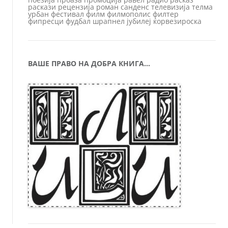
раскази
рецензија
роман
санденс
телевизија
телма
урбан
фестивал
филм
филмополис
филтер
фипресци
фудбал
шрапнел
јубилеј
ќорвезироска
ВАШЕ ПРАВО НА ДОБРА КНИГА…