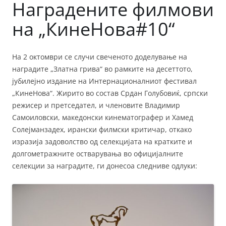
Наградените филмови
на „КинеНова#10“
На 2 октомври се случи свеченото доделување на
наградите „Златна грива“ во рамките на десеттото,
јубилејно издание на Интернационалниот фестивал
„КинеНова“. Жирито во состав Срдан Голубовиќ, српски
режисер и претседател, и членовите Владимир
Самоиловски, македонски кинематографер и Хамед
Солејманзадех, ирански филмски критичар, откако
изразија задоволство од селекцијата на кратките и
долгометражните остварувања во официјалните
селекции за наградите, ги донесоа следниве одлуки: