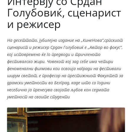
Интервју со Срдан
Голубовиќ, сценарист
и режисер
На десеттото, јубилејно издание на „КинеНова“,српскиот
сценарист и режисер Срдан Голубовиќ e „Автор во фокус“,
кој истовремено ќе го предводи и тричленото
фестивалско жири. Човекот кој зад себе има четири
феноменални филмови кои освоија награди на фестивали
ширум светот, е професор на престижниот Факултет за
драмски уметности во Белград, каде што со години
несебично ја пренесува својата љубов кон седмата
уметност на своите студенти