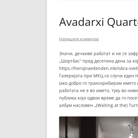
ЕВРОПСКИ ФИЛМ
ОСТАТОКОТ ОД СВЕТО
Avadarxi Quar
ЖАНРОВИ
Напишете коментар
ФЕСТИВАЛИ
ФИЛМОПОЛИС
Значи, дечкиве работат и не се зафр
„Шортбас“ пред десетина дена за ко
https://herojnaedenden.mk/iskra-svetl
Галеријата при МКЦ се случи еден 
(ако добро го транскрибирам името 
работата не е во името, туку во ни
публика која одвои време да го посе
албум насловен „(Waiting at the) Turns