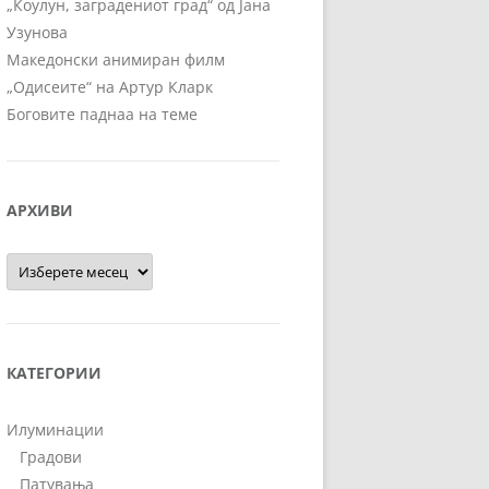
„Коулун, заградениот град“ од Јана
Узунова
Македонски анимиран филм
„Одисеите“ на Артур Кларк
Боговите паднаа на теме
АРХИВИ
Архиви
КАТЕГОРИИ
Илуминации
Градови
Патувања