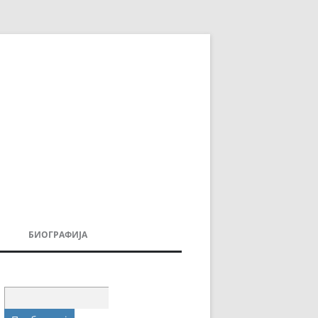
БИОГРАФИЈА
ДОВИ
МОИТЕ КНИГИ
УВАЊА
Пребарувај
за: