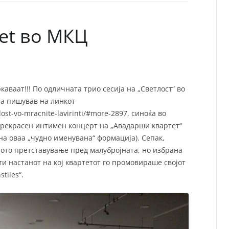
СП
Т
ХУ
tet во МКЦ
каваат!!! По одличната трио сесија на „Светлост“ во
ја пишував на линкот
ost-vo-mracnite-lavirinti/#more-2897, синоќа во
прекрасен интимен концерт на „Авадарши квартет“
на оваа „чудно именувана“ формација). Сепак,
вното претставување пред малубројната, но избрана
ти настанот на кој квартетот го промовираше својот
tiles“.