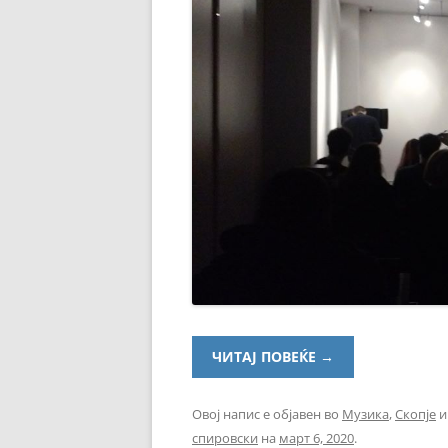
ЧИТАЈ ПОВЕЌЕ
→
Овој напис е објавен во
Музика
,
Скопје
и
спировски
на
март 6, 2020
.