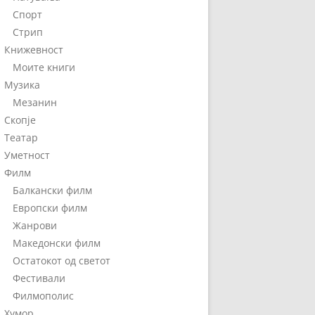
Спорт
Стрип
Книжевност
Моите книги
Музика
Мезанин
Скопје
Театар
Уметност
Филм
Балкански филм
Европски филм
Жанрови
Македонски филм
Остатокот од светот
Фестивали
Филмополис
Хумор