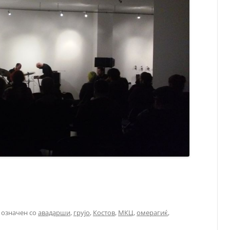
 означен со
авадарши
,
грујо
,
Костов
,
МКЦ
,
омерагиќ
,