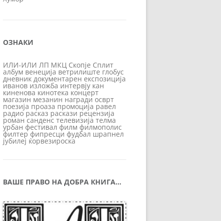
ОЗНАКИ
ИЛИ-ИЛИ
ЛП
МКЦ
Скопје
Сплит
албум
венеција
ветрилиште
глобус
дневник
документарен
експозиција
иванов
изложба
интервју
кан
киненова
кинотека
концерт
магазин
мезанин
награди
осврт
поезија
проаза
промоција
равел
радио
расказ
раскази
рецензија
роман
санденс
телевизија
телма
урбан
фестивал
филм
филмополис
филтер
фипресци
фудбал
шрапнел
јубилеј
ќорвезироска
ВАШЕ ПРАВО НА ДОБРА КНИГА…