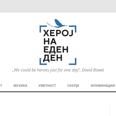
„We could be heroes just for one day“, David Bowie
Оди
на
Т
МУЗИКА
УМЕТНОСТ
СКОПЈЕ
ИЛУМИНАЦИИ
содржината
МЕЗАНИН
СТРИП
ГРА
ТЕАТАР
ПАТ