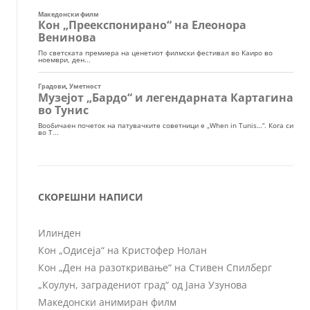
СКОРЕШНИ НАПИСИ
Илинден
Кон „Одисеја“ на Кристофер Нолан
Кон „Ден на разоткривање“ на Стивен Спилберг
„Коулун, заградениот град“ од Јана Узунова
Македонски анимиран филм