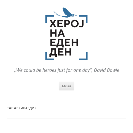
„We could be heroes just for one day“, David Bowie
Оди
Мени
на
содржината
ТАГ АРХИВА:
ДИК