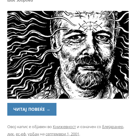
ЧИТАЈ ПОВЕЌЕ
→
Овој напис е објавен во
Книжевност
и означен со
блејдранер
,
дик
,
ес-еф
,
урбан
на
септември 1, 2001
.