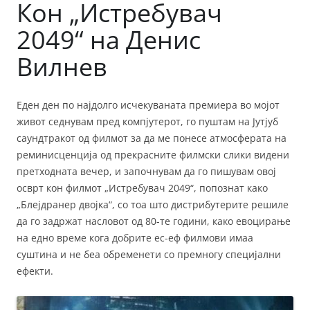
Кон „Истребувач
2049“ на Денис
Вилнев
Еден ден по најдолго исчекуваната премиера во мојот
живот седнувам пред компјутерот, го пуштам на Јутјуб
саундтракот од филмот за да ме понесе атмосферата на
реминисценција од прекрасните филмски слики видени
претходната вечер, и започнувам да го пишувам овој
осврт кон филмот „Истребувач 2049“, попознат како
„Блејдранер двојка“, со тоа што дистрибутерите решиле
да го задржат насловот од 80-те години, како евоцирање
на едно време кога добрите ес-еф филмови имаа
суштина и не беа обременети со премногу специјални
ефекти.