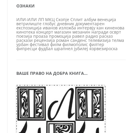
ОЗНАКИ
ИЛИ-ИЛИ
ЛП
МКЦ
Скопје
Сплит
албум
венеција
ветрилиште
глобус
дневник
документарен
експозиција
иванов
изложба
интервју
кан
киненова
кинотека
концерт
магазин
мезанин
награди
осврт
поезија
проаза
промоција
равел
радио
расказ
раскази
рецензија
роман
санденс
телевизија
телма
урбан
фестивал
филм
филмополис
филтер
фипресци
фудбал
шрапнел
јубилеј
ќорвезироска
ВАШЕ ПРАВО НА ДОБРА КНИГА…