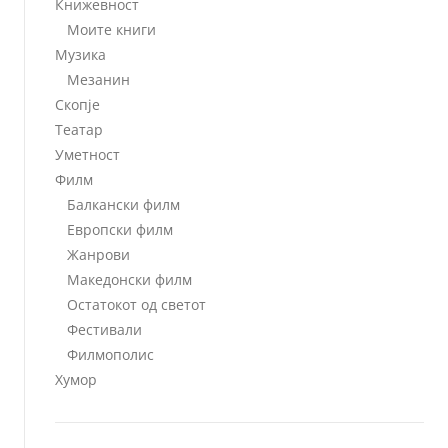
Книжевност
Моите книги
Музика
Мезанин
Скопје
Театар
Уметност
Филм
Балкански филм
Европски филм
Жанрови
Македонски филм
Остатокот од светот
Фестивали
Филмополис
Хумор