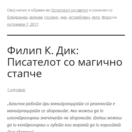
Овој напис е објавен во
Остатокот од светот
и означен со
блејдранер
,
вилнев
,
гослинг
,
дик
,
истребувач
,
лето
,
Форд
на
октомври 7, 2017
.
Филип К. Дик:
Писателот со магично
стапче
1 одговор
„Базична работа при манипулацијата со реалноста е
манипулацијата со зборовите. Ако можеш да го
исконтролираш значењето на зборовите, тогаш можеш
да ги контролираш и луѓето кои мораат да ги користат
тие зборови“