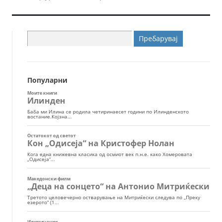
Пребарувај
за:
Популарни