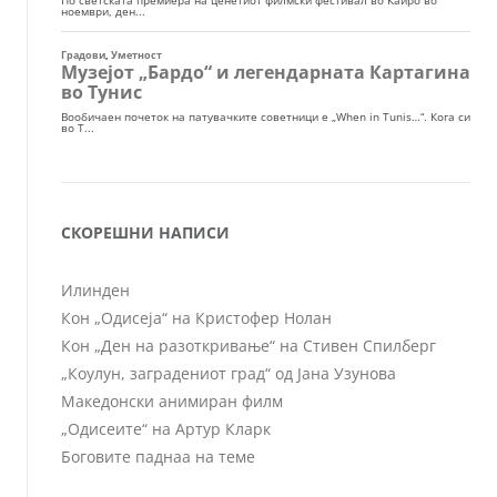
СКОРЕШНИ НАПИСИ
Илинден
Кон „Одисеја“ на Кристофер Нолан
Кон „Ден на разоткривање“ на Стивен Спилберг
„Коулун, заградениот град“ од Јана Узунова
Македонски анимиран филм
„Одисеите“ на Артур Кларк
Боговите паднаа на теме