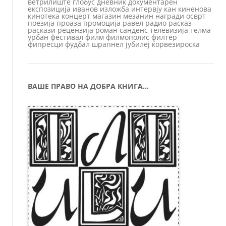
ветрилиште
глобус
дневник
документарен
експозиција
иванов
изложба
интервју
кан
киненова
кинотека
концерт
магазин
мезанин
награди
осврт
поезија
проаза
промоција
равел
радио
расказ
раскази
рецензија
роман
санденс
телевизија
телма
урбан
фестивал
филм
филмополис
филтер
фипресци
фудбал
шрапнел
јубилеј
ќорвезироска
ВАШЕ ПРАВО НА ДОБРА КНИГА…