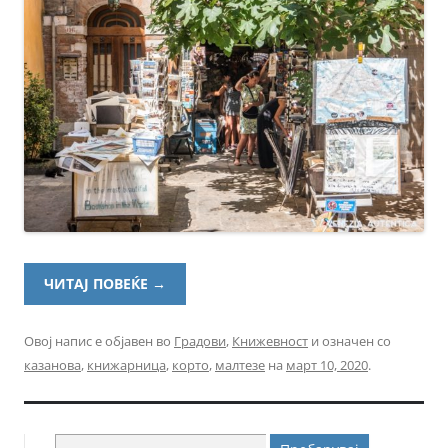
ЧИТАЈ ПОВЕЌЕ
→
Овој напис е објавен во
Градови
,
Книжевност
и означен со
казанова
,
книжарница
,
корто
,
малтезе
на
март 10, 2020
.
Пребарувај