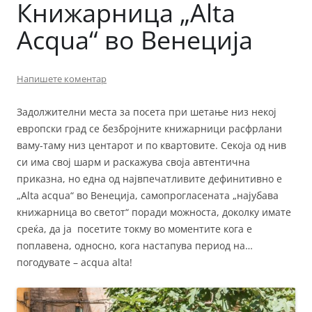
Книжарница „Alta
Acqua“ во Венеција
Напишете коментар
Задолжителни места за посета при шетање низ некој
европски град се безбројните книжарници расфрлани
ваму-таму низ центарот и по квартовите. Секоја од нив
си има свој шарм и раскажува своја автентична
приказна, но една од највпечатливите дефинитивно е
„Alta acqua“ во Венеција, самопрогласената „најубава
книжарница во светот“ поради можноста, доколку имате
среќа, да ја посетите токму во моментите кога е
поплавена, односно, кога настапува период на…
погодувате – acqua alta!