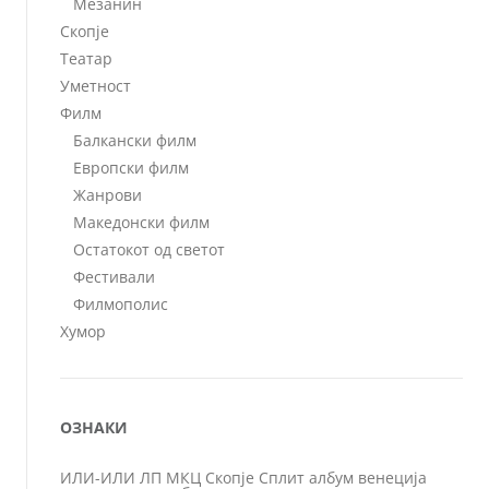
Мезанин
Скопје
Театар
Уметност
Филм
Балкански филм
Европски филм
Жанрови
Македонски филм
Остатокот од светот
Фестивали
Филмополис
Хумор
ОЗНАКИ
ИЛИ-ИЛИ
ЛП
МКЦ
Скопје
Сплит
албум
венеција