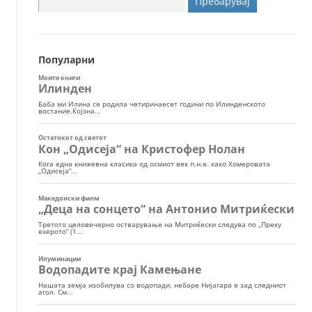
за:
Популарни