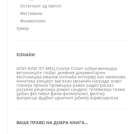
Остатокот од светот
Фестивали
Филмополис
Хумор
ОЗНАКИ
ИЛИ-ИЛИ
ЛП
МКЦ
Скопје
Сплит
албум
венеција
ветрилиште
глобус
дневник
документарен
експозиција
иванов
изложба
интервју
кан
киненова
кинотека
концерт
магазин
мезанин
награди
осврт
поезија
проаза
промоција
равел
радио
расказ
раскази
рецензија
роман
санденс
телевизија
телма
урбан
фестивал
филм
филмополис
филтер
фипресци
фудбал
шрапнел
јубилеј
ќорвезироска
ВАШЕ ПРАВО НА ДОБРА КНИГА…