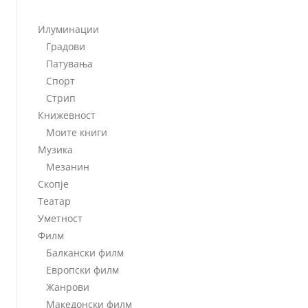
Илуминации
Градови
Патувања
Спорт
Стрип
Книжевност
Моите книги
Музика
Мезанин
Скопје
Театар
Уметност
Филм
Балкански филм
Европски филм
Жанрови
Македонски филм