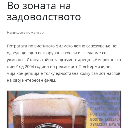
Во зоната на
задоволството
Напишете коментар
Потрагата по вистинско филмско летно освежување не’
одведе до едно остварување кое ги изгледавме со
уживање. Станува збор за документарецот „Американско
пиво“ од 2004 година на режисерот Пол Кермизијан,
чија концепција е толку едноставна колку самиот наслов
на овој интересен филм.