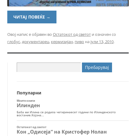
ЧИТАЈ ПОВЕЌЕ
→
Овој напис е објавен во
Остатокот од светот
и означен со
глобус
,
документарец
,
кермизијан
,
пиво
на
јули 13, 2010
.
Пребарувај
за:
Популарни