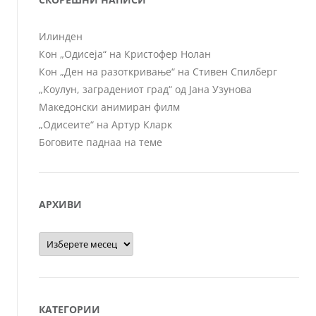
Илинден
Кон „Одисеја“ на Кристофер Нолан
Кон „Ден на разоткривање“ на Стивен Спилберг
„Коулун, заградениот град“ од Јана Узунова
Македонски анимиран филм
„Одисеите“ на Артур Кларк
Боговите паднаа на теме
АРХИВИ
Архиви
КАТЕГОРИИ