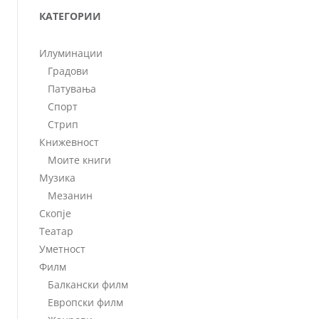
КАТЕГОРИИ
Илуминации
Градови
Патувања
Спорт
Стрип
Книжевност
Моите книги
Музика
Мезанин
Скопје
Театар
Уметност
Филм
Балкански филм
Европски филм