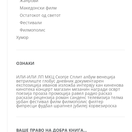
Жанрови
Македонски филм
Остатокот од светот
Фестивали
Филмополис
Хумор
ОЗНАКИ
ИЛИ-ИЛИ
ЛП
МКЦ
Скопје
Сплит
албум
венеција
ветрилиште
глобус
дневник
документарен
експозиција
иванов
изложба
интервју
кан
киненова
кинотека
концерт
магазин
мезанин
награди
осврт
поезија
проаза
промоција
равел
радио
расказ
раскази
рецензија
роман
санденс
телевизија
телма
урбан
фестивал
филм
филмополис
филтер
фипресци
фудбал
шрапнел
јубилеј
ќорвезироска
ВАШЕ ПРАВО НА ДОБРА КНИГА…