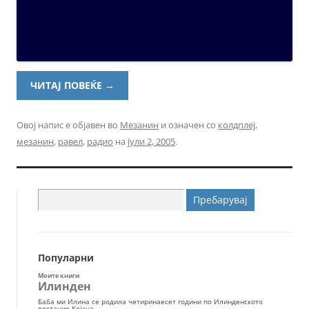
ЧИТАЈ ПОВЕЌЕ
→
Овој напис е објавен во
Мезанин
и означен со
колдплеј
,
мезанин
,
равел
,
радио
на
јули 2, 2005
.
Пребарувај
за:
Популарни