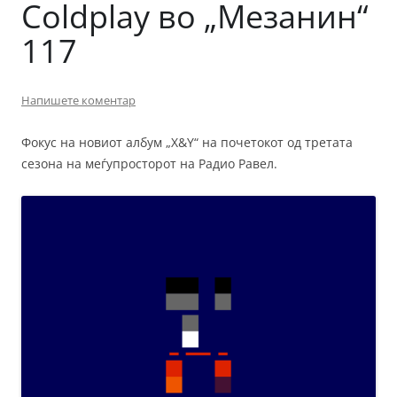
Coldplay во „Мезанин“
117
Напишете коментар
Фокус на новиот албум „X&Y“ на почетокот од третата
сезона на меѓупросторот на Радио Равел.