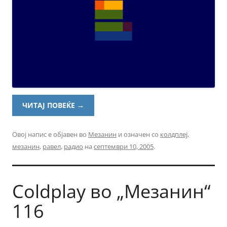
ЧИТАЈ ПОВЕЌЕ
→
Овој напис е објавен во
Мезанин
и означен со
колдплеј
,
мезанин
,
равел
,
радио
на
септември 10, 2005
.
Coldplay во „Мезанин“
116