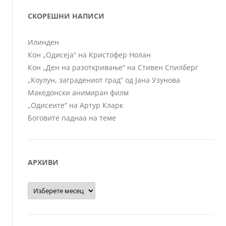
СКОРЕШНИ НАПИСИ
Илинден
Кон „Одисеја“ на Кристофер Нолан
Кон „Ден на разоткривање“ на Стивен Спилберг
„Коулун, заградениот град“ од Јана Узунова
Македонски анимиран филм
„Одисеите“ на Артур Кларк
Боговите паднаа на теме
АРХИВИ
Архиви