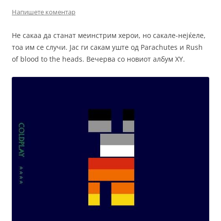
Напишете коментар
Не сакаа да станат меинстрим херои, но сакале-нејќеле,
тоа им се случи. Јас ги сакам уште од Parachutes и Rush
of blood to the heads. Вечерва со новиот албум XY.