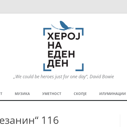
„We could be heroes just for one day“, David Bowie
Оди
на
Т
МУЗИКА
УМЕТНОСТ
СКОПЈЕ
ИЛУМИНАЦИИ
содржината
МЕЗАНИН
СТРИП
ГРА
Мезанин“ 116
ТЕАТАР
ПАТ