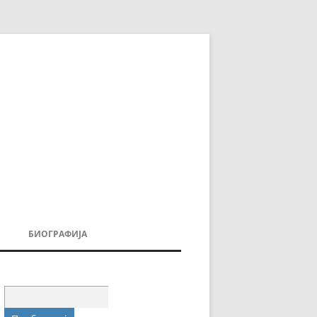
БИОГРАФИЈА
ДОВИ
МОИТЕ КНИГИ
УВАЊА
Пребарувај
за: