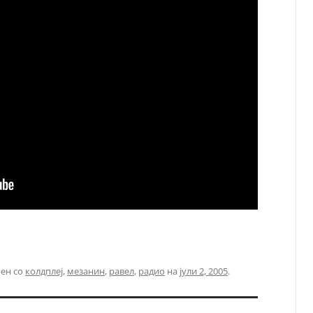
чен со
колдплеј
,
мезанин
,
равел
,
радио
на
јули 2, 2005
.