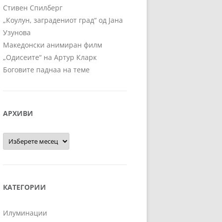
Стивен Спилберг
„Коулун, заградениот град“ од Јана
Узунова
Македонски анимиран филм
„Одисеите“ на Артур Кларк
Боговите паднаа на теме
АРХИВИ
Архиви
КАТЕГОРИИ
Илуминации