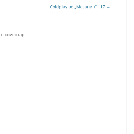
Coldplay во „Мезанин“ 117
→
те коментар.