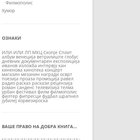
Филмополис
Хумор
ОЗНАКИ
ИЛИ-ИЛИ
ЛП
МКЦ
Скопје
Сплит
албум
венеција
ветрилиште
глобус
дневник
документарен
експозиција
иванов
изложба
интервју
кан
киненова
кинотека
концерт
магазин
мезанин
награди
осврт
поезија
проаза
промоција
равел
радио
расказ
раскази
рецензија
роман
санденс
телевизија
телма
урбан
фестивал
филм
филмополис
филтер
фипресци
фудбал
шрапнел
јубилеј
ќорвезироска
ВАШЕ ПРАВО НА ДОБРА КНИГА…