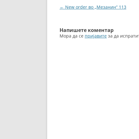
b
n
Навигација
←
New order во „Мезанин“ 113
o
g
за
o
er
написи
k
Напишете коментар
Мора да се
пријавите
за да испрати