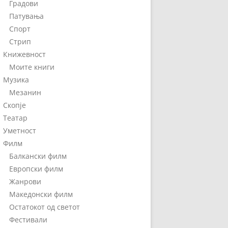
Градови
Патувања
Спорт
Стрип
Книжевност
Моите книги
Музика
Мезанин
Скопје
Театар
Уметност
Филм
Балкански филм
Европски филм
Жанрови
Македонски филм
Остатокот од светот
Фестивали