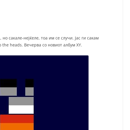
СП
Т
ХУ
но сакале-нејќеле, тоа им се случи. Јас ги сакам
o the heads. Вечерва со новиот албум XY.