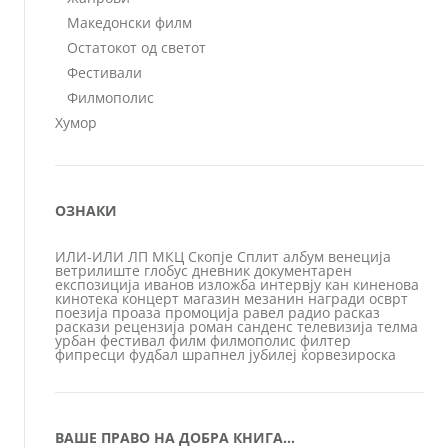
Македонски филм
Остатокот од светот
Фестивали
Филмополис
Хумор
ОЗНАКИ
ИЛИ-ИЛИ
ЛП
МКЦ
Скопје
Сплит
албум
венеција
ветрилиште
глобус
дневник
документарен
експозиција
иванов
изложба
интервју
кан
киненова
кинотека
концерт
магазин
мезанин
награди
осврт
поезија
проаза
промоција
равел
радио
расказ
раскази
рецензија
роман
санденс
телевизија
телма
урбан
фестивал
филм
филмополис
филтер
фипресци
фудбал
шрапнел
јубилеј
ќорвезироска
ВАШЕ ПРАВО НА ДОБРА КНИГА…