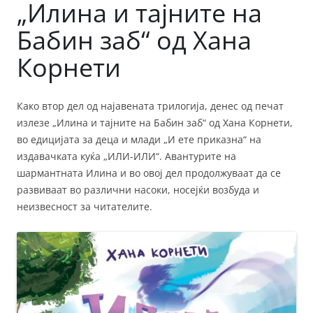
„Илина и тајните на
Бабин заб“ од Хана
Корнети
Како втор дел од најавената трилогија, денес од печат
излезе „Илина и тајните на Бабин заб“ од Хана Корнети,
во едицијата за деца и млади „И ете приказна“ на
издавачката куќа „ИЛИ-ИЛИ“. Авантурите на
шармантната Илина и во овој дел продолжуваат да се
развиваат во различни насоки, носејќи возбуда и
неизвесност за читателите.