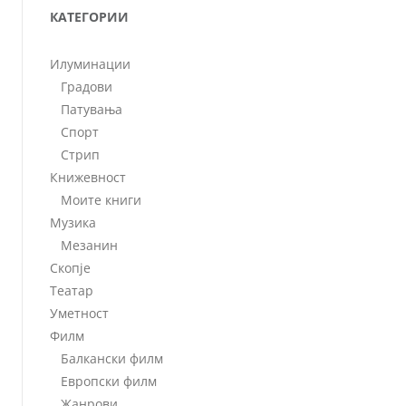
КАТЕГОРИИ
Илуминации
Градови
Патувања
Спорт
Стрип
Книжевност
Моите книги
Музика
Мезанин
Скопје
Театар
Уметност
Филм
Балкански филм
Европски филм
Жанрови