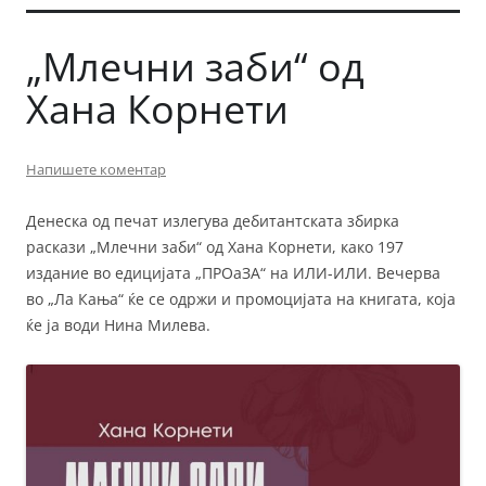
„Млечни заби“ од
Хана Корнети
Напишете коментар
Денеска од печат излегува дебитантската збирка
раскази „Млечни заби“ од Хана Корнети, како 197
издание во едицијата „ПРОаЗА“ на ИЛИ-ИЛИ. Вечерва
во „Ла Кања“ ќе се одржи и промоцијата на книгата, која
ќе ја води Нина Милева.