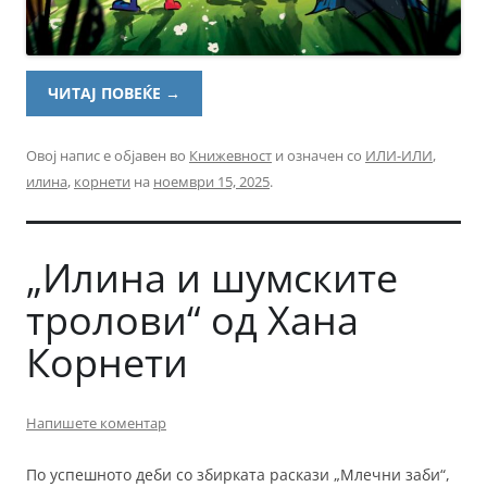
ЧИТАЈ ПОВЕЌЕ
→
Овој напис е објавен во
Книжевност
и означен со
ИЛИ-ИЛИ
,
илина
,
корнети
на
ноември 15, 2025
.
„Илина и шумските
тролови“ од Хана
Корнети
Напишете коментар
По успешното деби со збирката раскази „Млечни заби“,