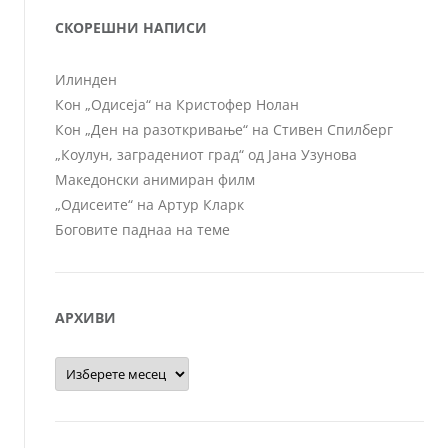
СКОРЕШНИ НАПИСИ
Илинден
Кон „Одисеја“ на Кристофер Нолан
Кон „Ден на разоткривање“ на Стивен Спилберг
„Коулун, заградениот град“ од Јана Узунова
Македонски анимиран филм
„Одисеите“ на Артур Кларк
Боговите паднаа на теме
АРХИВИ
Архиви