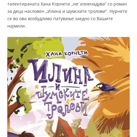
талентираната Хана Корнети „не’ изненадува“ со роман
за деца насловен „Илина и шумските тролови“. Нурнете
се во ова возбудливо патување заедно со Вашите
најмили.