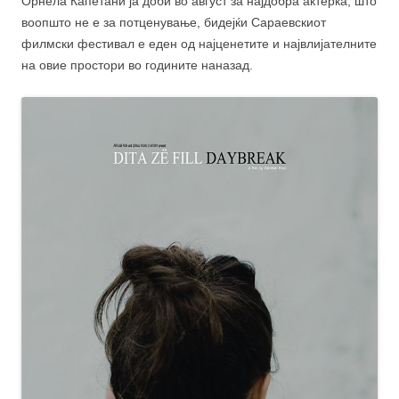
Орнела Капетани ја доби во август за најдобра актерка, што
воопшто не е за потценување, бидејќи Сараевскиот
филмски фестивал е еден од најценетите и највлијателните
на овие простори во годините наназад.