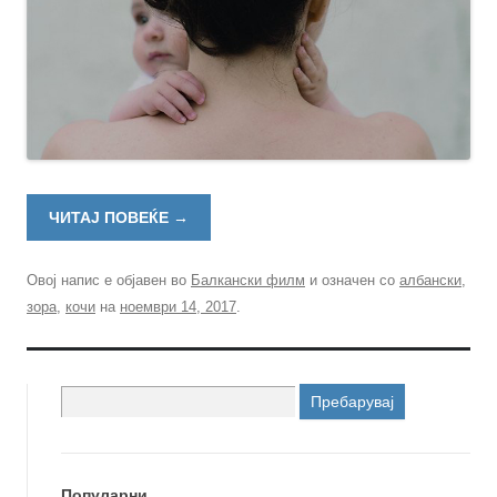
ЧИТАЈ ПОВЕЌЕ
→
Овој напис е објавен во
Балкански филм
и означен со
албански
,
зора
,
кочи
на
ноември 14, 2017
.
Пребарувај
за:
Популарни