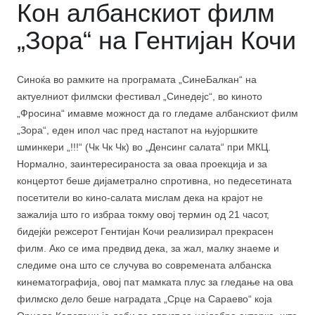
Кон албанскиот филм
„Зора“ на Гентијан Кочи
Синоќа во рамките на програмата „СинеБалкан“ на
актуелниот филмски фестивал „Синедејс“, во киното
„Фросина“ имавме можност да го гледаме албанскиот филм
„Зора“, еден ипол час пред настапот на њујоршките
шминкери „!!!“ (Чк Чк Чк) во „Денсинг салата“ при МКЦ.
Нормално, заинтересираноста за оваа проекција и за
концертот беше дијаметрално спротивна, но педесетината
посетители во кино-салата мислам дека на крајот не
зажалија што го избраа токму овој термин од 21 часот,
бидејќи режсерот Гентијан Кочи реализирал прекрасен
филм. Ако се има предвид дека, за жал, малку знаеме и
следиме она што се случува во современата албанска
кинематографија, овој пат мамката плус за гледање на ова
филмско дело беше наградата „Срце на Сараево“ која