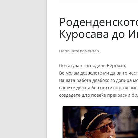
ЕВРОПСКИ ФИЛМ
ОСТАТОКОТ ОД СВЕТО
Роденденскот
ЖАНРОВИ
Куросава до 
ФЕСТИВАЛИ
Напишете коментар
ФИЛМОПОЛИС
Почитуван господине Бергман,
Ве молам дозволете ми да ви го чес
Вашата работа длабоко го допира мо
вашите дела и бев поттикнат од нив.
создадете што повеќе прекрасни фи