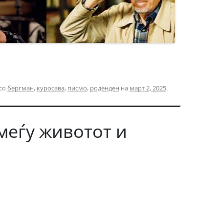
 со
бергман
,
куросава
,
писмо
,
роденден
на
март 2, 2025
.
меѓу животот и