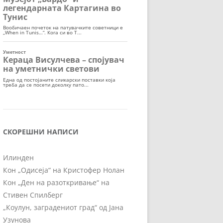
СКОРЕШНИ НАПИСИ
Илинден
Кон „Одисеја“ на Кристофер Нолан
Кон „Ден на разоткривање“ на
Стивен Спилберг
„Коулун, заградениот град“ од Јана
Узунова