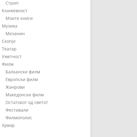
Стрип
Книжевност
Моите книги
Музика
Мезанин
Скопје
Театар
Уметност
Филм
Балкански филм
Европски филм
Жанрови
Македонски филм
Остатокот од светот
Фестивали
Филмополис
Хумор