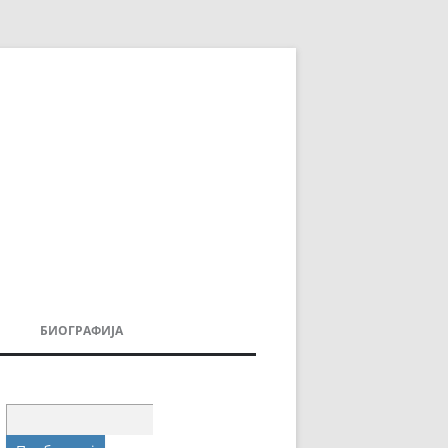
БИОГРАФИЈА
ДОВИ
МОИТЕ КНИГИ
УВАЊА
Пребарувај
за: