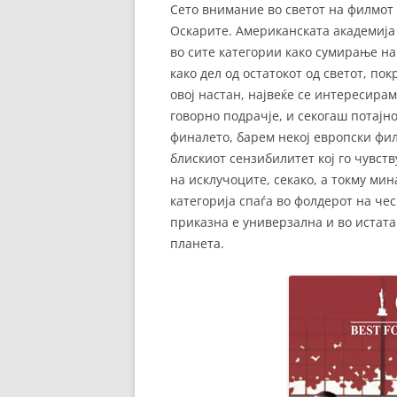
Сето внимание во светот на филмот 
Оскарите. Американската академија 
во сите категории како сумирање на
како дел од остатокот од светот, по
овој настан, највеќе се интересира
говорно подрачје, и секогаш потајно
финалето, барем некој европски фил
блискиот сензибилитет кој го чувств
на исклучоците, секако, а токму ми
категорија спаѓа во фолдерот на че
приказна е универзална и во истата
планета.