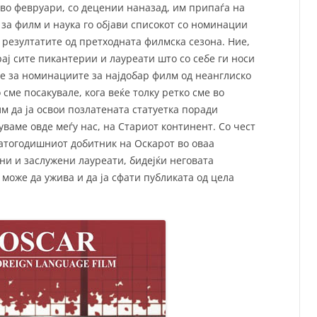
во февруари, со децении наназад, им припаѓа на
за филм и наука го објави списокот со номинации
 резултатите од претходната филмска сезона. Ние,
крај сите пикантерии и лауреати што со себе ги носи
ме за номинациите за најдобар филм од неанглиско
 сме посакувале, кога веќе толку ретко сме во
м да ја освои позлатената статуетка поради
уваме овде меѓу нас, на Стариот континент. Со чест
натогодишниот добитник на Оскарот во оваа
сни и заслужени лауреати, бидејќи неговата
 може да ужива и да ја сфати публиката од цела