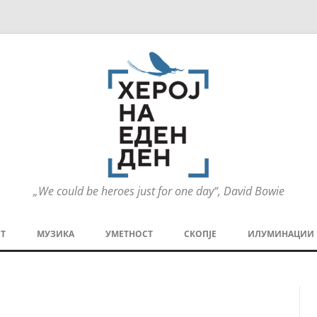
„We could be heroes just for one day“, David Bowie
Оди
на
Т
МУЗИКА
УМЕТНОСТ
СКОПЈЕ
ИЛУМИНАЦИИ
содржината
МЕЗАНИН
СТРИП
ГРА
ТЕАТАР
ПАТ