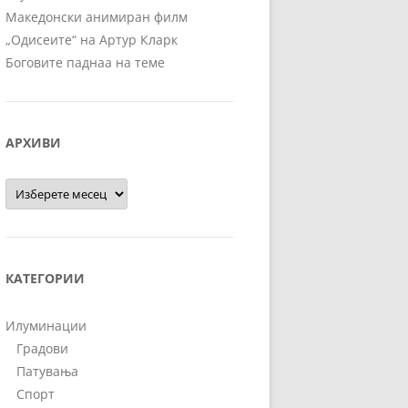
Македонски анимиран филм
„Одисеите“ на Артур Кларк
Боговите паднаа на теме
АРХИВИ
Архиви
КАТЕГОРИИ
Илуминации
Градови
Патувања
Спорт