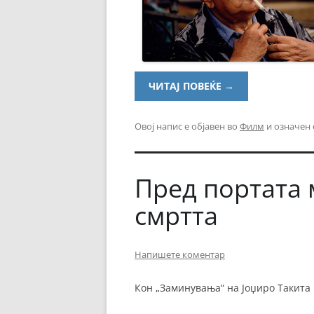
ЧИТАЈ ПОВЕЌЕ
→
Овој напис е објавен во
Филм
и означен
Пред портата 
смртта
Напишете коментар
Кон „Заминувања“ на Јоџиро Такита