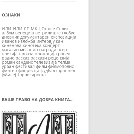
ОЗНАКИ
ИЛИ-ИЛИ
ЛП
МКЦ
Скопје
Сплит
албум
венеција
ветрилиште
глобус
дневник
документарен
експозиција
иванов
изложба
интервју
кан
киненова
кинотека
концерт
магазин
мезанин
награди
осврт
поезија
проаза
промоција
равел
радио
расказ
раскази
рецензија
роман
санденс
телевизија
телма
урбан
фестивал
филм
филмополис
филтер
фипресци
фудбал
шрапнел
јубилеј
ќорвезироска
ВАШЕ ПРАВО НА ДОБРА КНИГА…