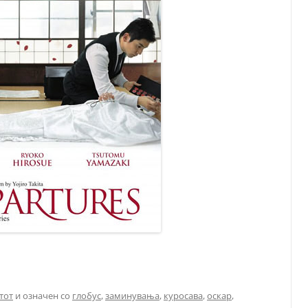
тот
и означен со
глобус
,
заминувања
,
куросава
,
оскар
,