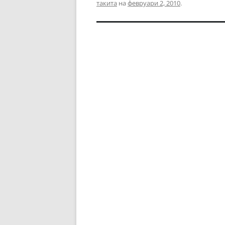
такита
на
февруари 2, 2010
.