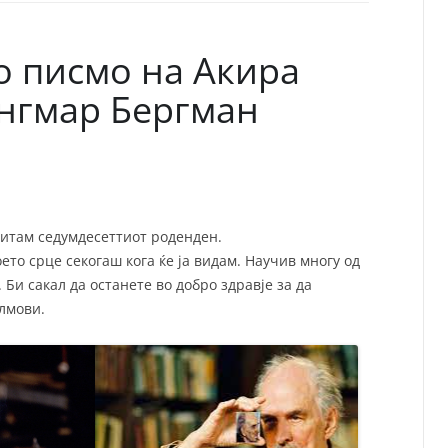
СП
Т
ХУ
о писмо на Акира
Ингмар Бергман
титам седумдесеттиот роденден.
ето срце секогаш кога ќе ја видам. Научив многу од
 Би сакал да останете во добро здравје за да
лмови.