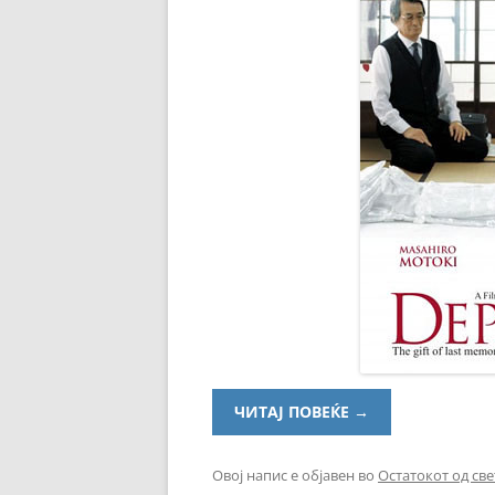
ЧИТАЈ ПОВЕЌЕ
→
Овој напис е објавен во
Остатокот од све