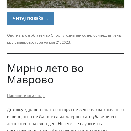
ЧИТАЈ ПОВЕЌЕ
→
Овој напис е објавен во
Спорт
и означен со
велосипед
,
викенд
,
круг
,
маврово
,
тура
на
мај 21, 2023
.
Мирно лето во
Маврово
Напишете коментар
Доколку здравствената состојба не беше ваква каква што
е, веројатно не би ги вкусил мавровските убавини во
лето, освен на еден ден. Но, ете, се случи и тоа,
неколкудневен престој во македонскиот (зимски)