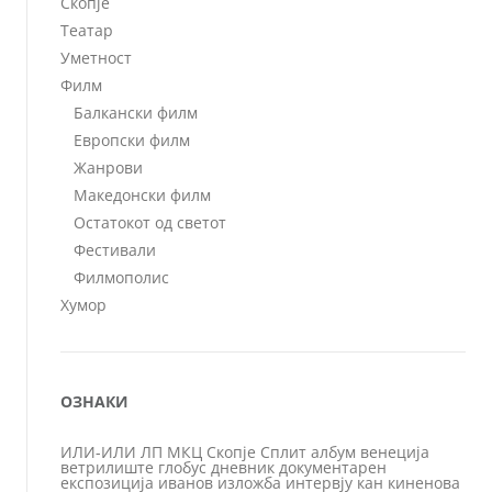
Скопје
Театар
Уметност
Филм
Балкански филм
Европски филм
Жанрови
Македонски филм
Остатокот од светот
Фестивали
Филмополис
Хумор
ОЗНАКИ
ИЛИ-ИЛИ
ЛП
МКЦ
Скопје
Сплит
албум
венеција
ветрилиште
глобус
дневник
документарен
експозиција
иванов
изложба
интервју
кан
киненова