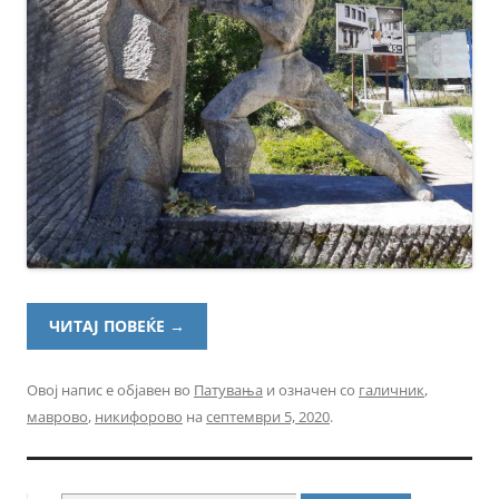
ЧИТАЈ ПОВЕЌЕ
→
Овој напис е објавен во
Патувања
и означен со
галичник
,
маврово
,
никифорово
на
септември 5, 2020
.