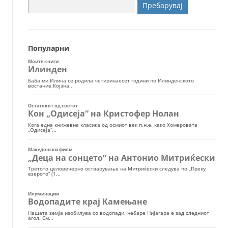
Пребарувај
за:
Популарни