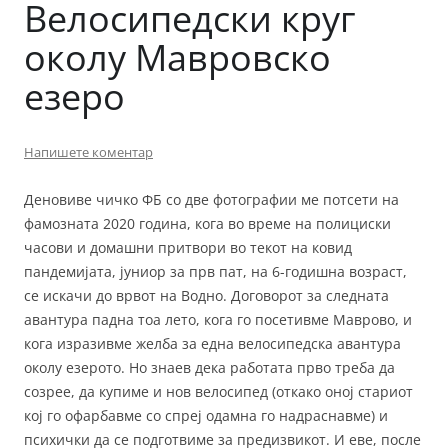
Велосипедски круг
околу Мавровско
езеро
Напишете коментар
Деновиве чичко ФБ со две фотографии ме потсети на
фамозната 2020 година, кога во време на полициски
часови и домашни притвори во текот на ковид
пандемијата, јуниор за прв пат, на 6-годишна возраст,
се искачи до врвот на Водно. Договорот за следната
авантура падна тоа лето, кога го посетивме Маврово, и
кога изразивме желба за една велосипедска авантура
околу езерото. Но знаев дека работата прво треба да
созрее, да купиме и нов велосипед (откако оној стариот
кој го офарбавме со спреј одамна го надраснавме) и
психички да се подготвиме за предизвикот. И еве, после