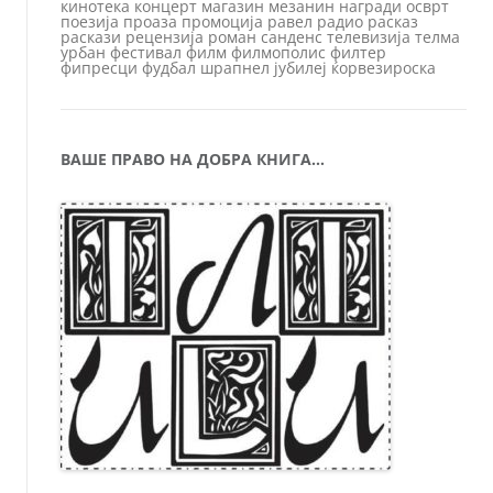
кинотека
концерт
магазин
мезанин
награди
осврт
поезија
проаза
промоција
равел
радио
расказ
раскази
рецензија
роман
санденс
телевизија
телма
урбан
фестивал
филм
филмополис
филтер
фипресци
фудбал
шрапнел
јубилеј
ќорвезироска
ВАШЕ ПРАВО НА ДОБРА КНИГА…