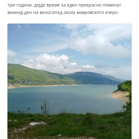
три години, дојде време за еден прекрасно поминат
викенд-ден на велосипед околу мавровското езеро.