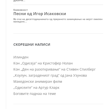
СКОРЕШНИ НАПИСИ
Илинден
Кон „Одисеја“ на Кристофер Нолан
Кон „Ден на разоткривање“ на Стивен Спилберг
„Коулун, заградениот град“ од Јана Узунова
Македонски анимиран филм
„Одисеите“ на Артур Кларк
Боговите паднаа на теме