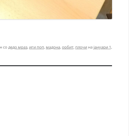
н со
дедо мраз
,
иги поп
,
мадона
,
орбит
,
плочи
на
јануари 1,