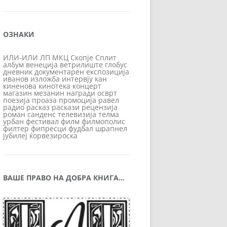
ОЗНАКИ
ИЛИ-ИЛИ
ЛП
МКЦ
Скопје
Сплит
албум
венеција
ветрилиште
глобус
дневник
документарен
експозиција
иванов
изложба
интервју
кан
киненова
кинотека
концерт
магазин
мезанин
награди
осврт
поезија
проаза
промоција
равел
радио
расказ
раскази
рецензија
роман
санденс
телевизија
телма
урбан
фестивал
филм
филмополис
филтер
фипресци
фудбал
шрапнел
јубилеј
ќорвезироска
ВАШЕ ПРАВО НА ДОБРА КНИГА…