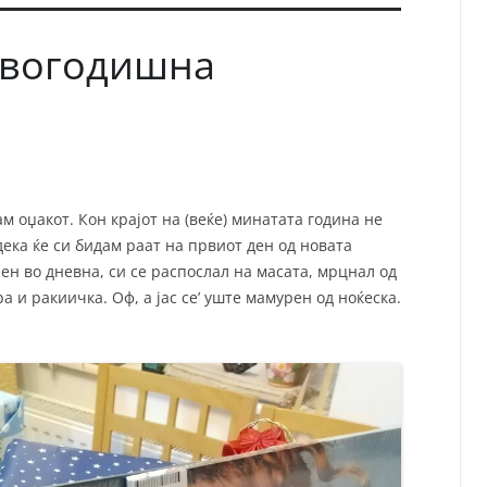
овогодишна
м оџакот. Кон крајот на (веќе) минатата година не
дека ќе си бидам раат на првиот ден од новата
зен во дневна, си се распослал на масата, мрцнал од
а и ракиичка. Оф, а јас се’ уште мамурен од ноќеска.