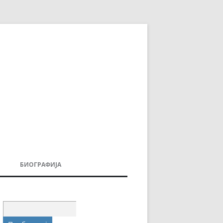
БИОГРАФИЈА
ДОВИ
МОИТЕ КНИГИ
УВАЊА
Пребарувај
за: