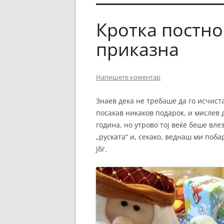
Кротка постн
приказна
Напишете коментар
Знаев дека не требаше да го исчиста
посакав никаков подарок, и мислев 
година, но утрово тој веќе беше вле
„руската“ и, секако, веднаш ми побар
Јбг.