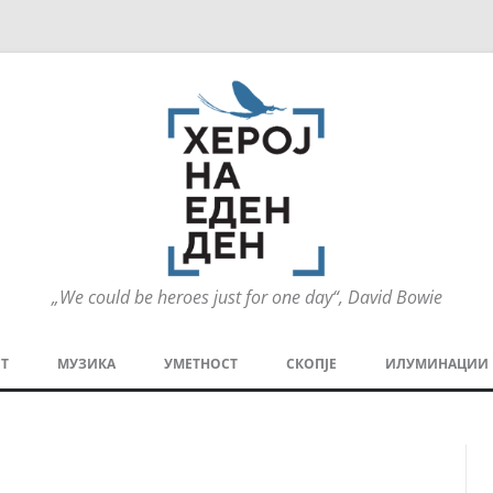
„We could be heroes just for one day“, David Bowie
Оди
на
Т
МУЗИКА
УМЕТНОСТ
СКОПЈЕ
ИЛУМИНАЦИИ
содржината
МЕЗАНИН
СТРИП
ГРА
ТЕАТАР
ПАТ