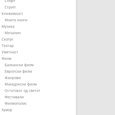
Спорт
Стрип
Книжевност
Моите книги
Музика
Мезанин
Скопје
Театар
Уметност
Филм
Балкански филм
Европски филм
Жанрови
Македонски филм
Остатокот од светот
Фестивали
Филмополис
Хумор