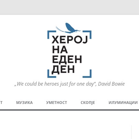
„We could be heroes just for one day“, David Bowie
Оди
на
Т
МУЗИКА
УМЕТНОСТ
СКОПЈЕ
ИЛУМИНАЦИИ
содржината
МЕЗАНИН
СТРИП
ГРА
ТЕАТАР
ПАТ