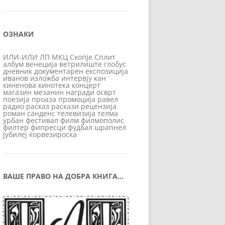
ОЗНАКИ
ИЛИ-ИЛИ
ЛП
МКЦ
Скопје
Сплит
албум
венеција
ветрилиште
глобус
дневник
документарен
експозиција
иванов
изложба
интервју
кан
киненова
кинотека
концерт
магазин
мезанин
награди
осврт
поезија
проаза
промоција
равел
радио
расказ
раскази
рецензија
роман
санденс
телевизија
телма
урбан
фестивал
филм
филмополис
филтер
фипресци
фудбал
шрапнел
јубилеј
ќорвезироска
ВАШЕ ПРАВО НА ДОБРА КНИГА…