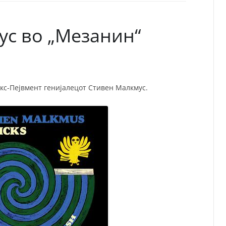
СП
Т
ХУ
ус во „Мезанин“
кс-Пејвмент генијалецот Стивен Малкмус.