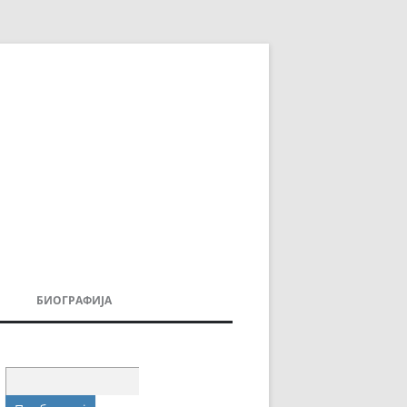
БИОГРАФИЈА
ДОВИ
МОИТЕ КНИГИ
УВАЊА
Пребарувај
за: