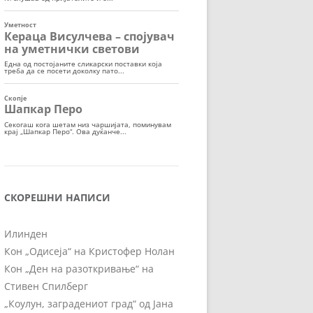
СКОРЕШНИ НАПИСИ
Илинден
Кон „Одисеја“ на Кристофер Нолан
Кон „Ден на разоткривање“ на
Стивен Спилберг
„Коулун, заградениот град“ од Јана