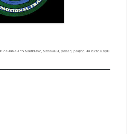
и означен со
малкмус
,
мезанин
,
равел
,
радио
на
октомври