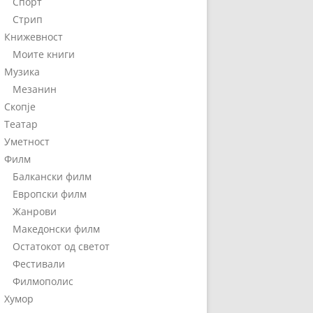
Спорт
Стрип
Книжевност
Моите книги
Музика
Мезанин
Скопје
Театар
Уметност
Филм
Балкански филм
Европски филм
Жанрови
Македонски филм
Остатокот од светот
Фестивали
Филмополис
Хумор