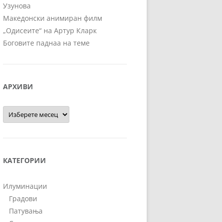
Узунова
Македонски анимиран филм
„Одисеите“ на Артур Кларк
Боговите паднаа на теме
АРХИВИ
Архиви
КАТЕГОРИИ
Илуминации
Градови
Патувања