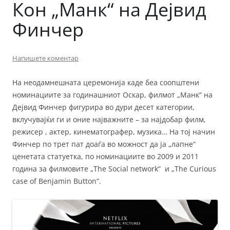
Кон „Манк“ на Дејвид
Финчер
Напишете коментар
На неодамнешната церемонија каде беа соопштени
номинациите за годинашниот Оскар, филмот „Манк“ на
Дејвид Финчер фигурира во дури десет категории,
вклучувајќи ги и оние најважните – за најдобар филм,
режисер , актер, кинематографер, музика… На тој начин
Финчер по трет пат доаѓа во можност да ја „лапне“
ценетата статуетка, по номинациите во 2009 и 2011
година за филмовите „The Social network“ и „The Curious
case of Benjamin Button“.