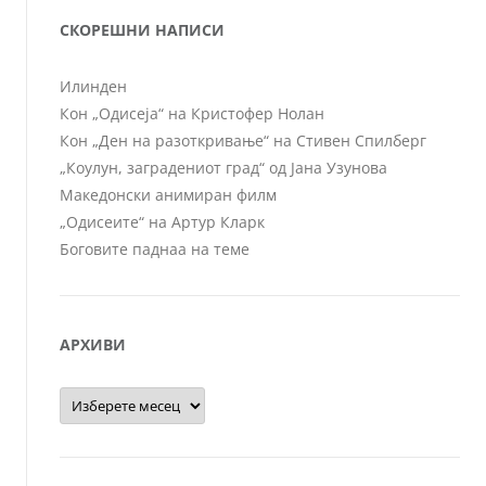
СКОРЕШНИ НАПИСИ
Илинден
Кон „Одисеја“ на Кристофер Нолан
Кон „Ден на разоткривање“ на Стивен Спилберг
„Коулун, заградениот град“ од Јана Узунова
Македонски анимиран филм
„Одисеите“ на Артур Кларк
Боговите паднаа на теме
АРХИВИ
Архиви