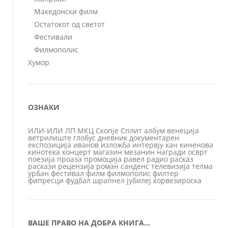
Македонски филм
Остатокот од светот
Фестивали
Филмополис
Хумор
ОЗНАКИ
ИЛИ-ИЛИ
ЛП
МКЦ
Скопје
Сплит
албум
венеција
ветрилиште
глобус
дневник
документарен
експозиција
иванов
изложба
интервју
кан
киненова
кинотека
концерт
магазин
мезанин
награди
осврт
поезија
проаза
промоција
равел
радио
расказ
раскази
рецензија
роман
санденс
телевизија
телма
урбан
фестивал
филм
филмополис
филтер
фипресци
фудбал
шрапнел
јубилеј
ќорвезироска
ВАШЕ ПРАВО НА ДОБРА КНИГА…