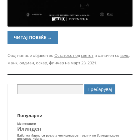
ЧИТАЈ ПОВЕЌЕ
→
Овој напис е објавен во
Остатокот од светот
и означен со
велс
,
манк
,
олдман
,
оскар
,
финчер
на
март 23, 2021
.
Пребарувај
за:
Популарни