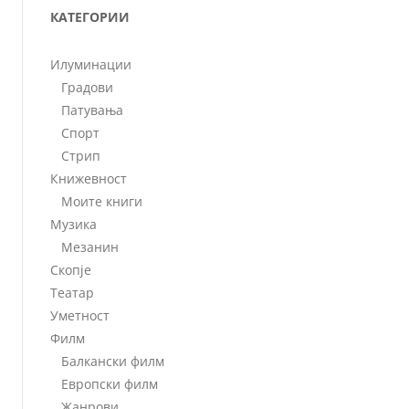
КАТЕГОРИИ
Илуминации
Градови
Патувања
Спорт
Стрип
Книжевност
Моите книги
Музика
Мезанин
Скопје
Театар
Уметност
Филм
Балкански филм
Европски филм
Жанрови