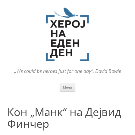
„We could be heroes just for one day“, David Bowie
Оди
Мени
на
содржината
Кон „Манк“ на Дејвид
Финчер