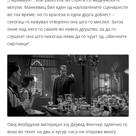
могули. Манкевиц бил еден од најплатените сценаристи
во тоа време, но го красела и една друга доблест –
секогаш го кажувал отворено она што го мислел. Затоа
оние над него го сакале во нивно друштво, за да го
слушнат она што никогаш нема да го чујат од „обичните
смртници“.
Овој возбудлив материјал кој Дејвид Финчер одлично го
вози во текот на два и кусур часа ни открива многу