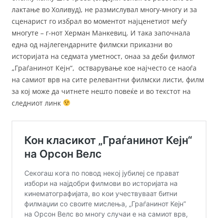
лактање во Холивуд), не размислувал многу-многу и за
сценарист го избрал во моментот најценетиот меѓу
многуте – г-нот Херман Манкевиц. И така започнала
една од најлегендарните филмски приказни во
историјата на седмата уметност, онаа за деби филмот
„Граѓанинот Кејн“, остварување кое најчесто се наоѓа
на самиот врв на сите релевантни филмски листи, филм
за кој може да читнете нешто повеќе и во текстот на
следниот линк