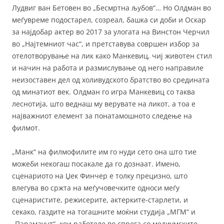
Лудвиг ван Бетовен во „Бесмртна љубов“… Но Олдман во
меѓувреме подостарел, созреал, башка си доби и Оскар
за најдобар актер во 2017 за улогата на Винстон Черчил
во „Најтемниот час“, и претставува совршен избор за
отелотворување на лик како Манкевиц, чиј животен стил
и начин на работа и размислување од него направиле
неизоставен дел од холивудското братство во средината
од минатиот век. Олдман го игра Манкевиц со таква
леснотија, што веднаш му верувате на ликот, а тоа е
најважниот елемент за понатамошното следење на
филмот.
„Манк“ на филмофилите им го нуди сето она што тие
можеби некогаш посакале да го дознаат. Имено,
сценариото на Џек Финчер е толку прецизно, што
влегува во сржта на меѓучовечките односи меѓу
сценаристите, режисерите, актерките-старлети, и
секако, газдите на тогашните моќни студија „МГМ“ и
„Парамаунт“, кои работеле во спрега со медиумските