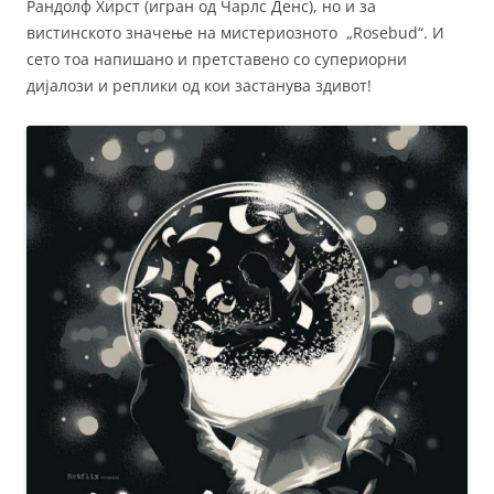
Рандолф Хирст (игран од Чарлс Денс), но и за
вистинското значење на мистериозното „Rosebud“. И
сето тоа напишано и претставено со супериорни
дијалози и реплики од кои застанува здивот!