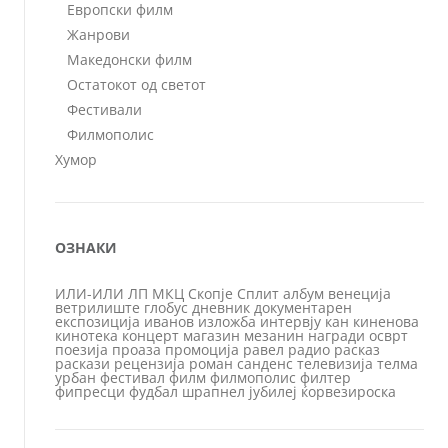
Европски филм
Жанрови
Македонски филм
Остатокот од светот
Фестивали
Филмополис
Хумор
ОЗНАКИ
ИЛИ-ИЛИ
ЛП
МКЦ
Скопје
Сплит
албум
венеција
ветрилиште
глобус
дневник
документарен
експозиција
иванов
изложба
интервју
кан
киненова
кинотека
концерт
магазин
мезанин
награди
осврт
поезија
проаза
промоција
равел
радио
расказ
раскази
рецензија
роман
санденс
телевизија
телма
урбан
фестивал
филм
филмополис
филтер
фипресци
фудбал
шрапнел
јубилеј
ќорвезироска