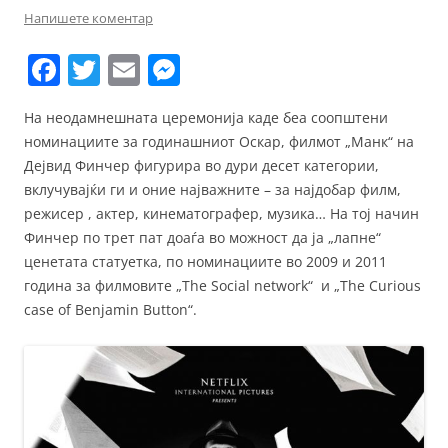
Напишете коментар
F
T
E
M
a
w
m
e
На неодамнешната церемонија каде беа соопштени
c
itt
ai
ss
номинациите за годинашниот Оскар, филмот „Манк“ на
e
er
l
e
Дејвид Финчер фигурира во дури десет категории,
b
n
вклучувајќи ги и оние најважните – за најдобар филм,
режисер , актер, кинематографер, музика… На тој начин
o
g
Финчер по трет пат доаѓа во можност да ја „лапне“
o
er
ценетата статуетка, по номинациите во 2009 и 2011
k
година за филмовите „The Social network“ и „The Curious
case of Benjamin Button“.