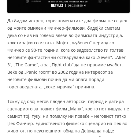
Да бидам искрен, гореспоменатите два филма не се дел
од моите омилени Финчер-филмови, бидејќи сметам
дека со нив на големо влезе во филмската индустрија,
кокетирајќи со истата. Мојот „љубовен“ период со
Финчер се 90-те години, кога со задоволство ги голтав
неговите фантастични остварувања како „Seven“, „Alien
3“, „The Game“, а за „Fight club“ да не правиме муабет.
Веќе од „Panic room“ во 2002 година интересот за
неговите филмови почна да ми опаѓа поради
горенаведената, „кокетирачка“ причина.
Токму од овој негов плоден авторски период и датира
сценариото за новиот филм „Манк“, кое го потпишува не
самиот тој, туку, ни помалку ни повеќе – неговиот татко
Џек Финчер. Единственото филмско сценарио на Џек во
животот, по неуспешниот обид на Дејвид да најде