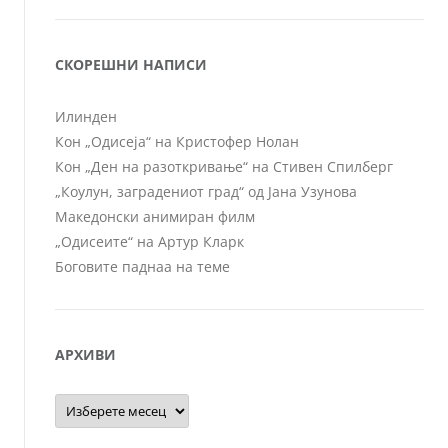
СКОРЕШНИ НАПИСИ
Илинден
Кон „Одисеја“ на Кристофер Нолан
Кон „Ден на разоткривање“ на Стивен Спилберг
„Коулун, заградениот град“ од Јана Узунова
Македонски анимиран филм
„Одисеите“ на Артур Кларк
Боговите паднаа на теме
АРХИВИ
Архиви