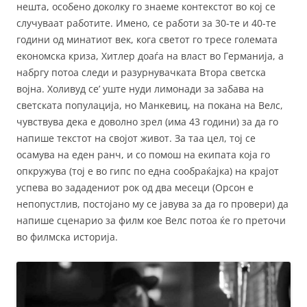
нешта, особено доколку го знаеме контекстот во кој се
случуваат работите. Имено, се работи за 30-те и 40-те
години од минатиот век, кога светот го тресе големата
економска криза, Хитлер доаѓа на власт во Германија, а
набргу потоа следи и разурнувачката Втора светска
војна. Холивуд се’ уште нуди лимонади за забава на
светската популација, но Манкевиц, на покана на Велс,
чувствува дека е доволно зрел (има 43 години) за да го
напише текстот на својот живот. За таа цел, тој се
осамува на еден ранч, и со помош на екипата која го
опкружува (тој е во гипс по една сообраќајка) на крајот
успева во зададениот рок од два месеци (Орсон е
непопустлив, постојано му се јавува за да го провери) да
напише сценарио за филм кое Велс потоа ќе го преточи
во филмска историја.