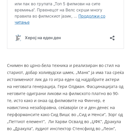
Снимен во црно-бела техника и реализиран во стил на
стариот, добар холивудски шмек, „Манк“ ја има таа среќа
истоимениот лик да го игра еден од најдобрите актери
на неговата генерација, Гери Олдман. Фасцинацијата од
неговите одиграни ликови на филмското платно во 90-
те, исто како и онаа од филмовите на Финчер, е
навистина незаборавна, сеќавајќи се и ден-денес на
перформансите како Сид Вишс во „Сид и Ненси“, Зорг од
„Петтиот елемент“, Ли Харви Освалд во „ЏФК“, Дракула
во „Дракула“, лудиот инспектор Стенсфилд во „Леон“,