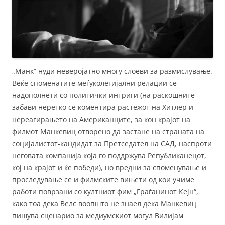
„Манк“ нуди неверојатно многу слоеви за размислување.
Веќе споменатите меѓуколегијални релации се
надополнети со политички интриги (на раскошните
забави неретко се коментира растежот на Хитлер и
нереагирањето на Американците, за кон крајот на
филмот Манкевиц отворено да застане на страната на
социјалистот-кандидат за Претседател на САД, наспроти
неговата компанија која го поддржува Републиканецот,
кој на крајот и ќе победи), но вредни за споменување и
проследување се и филмските вињети од кои учиме
работи поврзани со култниот фим „Граѓанинот Кејн“,
како тоа дека Велс воопшто не знаел дека Манкевиц
пишува сценарио за медиумскиот могул Вилијам