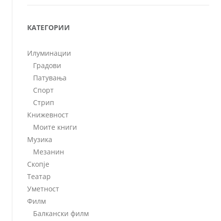
КАТЕГОРИИ
Илуминации
Градови
Патувања
Спорт
Стрип
Книжевност
Моите книги
Музика
Мезанин
Скопје
Театар
Уметност
Филм
Балкански филм