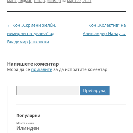
манк
,
олдман
,
оскар
,
финчер
на
март 23, 2021
.
e
er
l
e
b
n
o
g
Навигација
←
Кон „Скриени желби,
Кон „Колектив“ на
o
er
за
немирни патувања“ од
Александер Нанау
→
k
написи
Владимир Јанковски
Напишете коментар
Мора да се
пријавите
за да испратите коментар.
Пребарувај
за:
Популарни