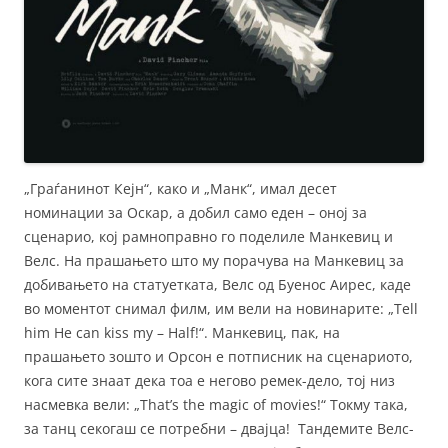
„Граѓанинот Кејн“, како и „Манк“, имал десет
номинации за Оскар, а добил само еден – оној за
сценарио, кој рамноправно го поделиле Манкевиц и
Велс. На прашањето што му порачува на Манкевиц за
добивањето на статуетката, Велс од Буенос Аирес, каде
во моментот снимал филм, им вели на новинарите: „Tell
him He can kiss my – Half!“. Манкевиц, пак, на
прашањето зошто и Орсон е потписник на сценариото,
кога сите знаат дека тоа е негово ремек-дело, тој низ
насмевка вели: „That’s the magic of movies!“ Токму така,
за танц секогаш се потребни – двајца! Тандемите Велс-