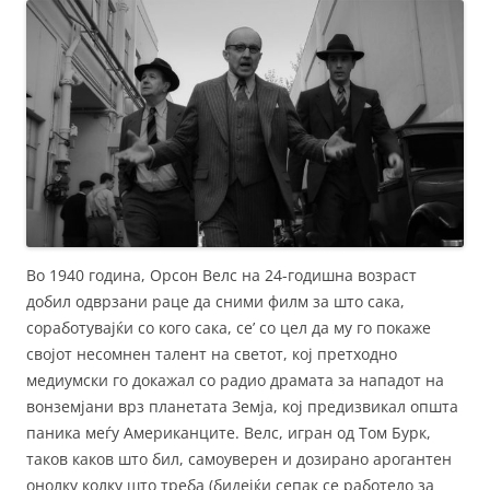
Во 1940 година, Орсон Велс на 24-годишна возраст
добил одврзани раце да сними филм за што сака,
соработувајќи со кого сака, се’ со цел да му го покаже
својот несомнен талент на светот, кој претходно
медиумски го докажал со радио драмата за нападот на
вонземјани врз планетата Земја, кој предизвикал општа
паника меѓу Американците. Велс, игран од Том Бурк,
таков каков што бил, самоуверен и дозирано арогантен
онолку колку што треба (бидејќи сепак се работело за