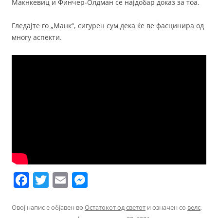
Макнкевиц и Финчер-Олдман се најдобар доказ за тоа.
Гледајте го „Манк“, сигурен сум дека ќе ве фасцинира од
многу аспекти.
F
T
E
M
a
w
m
e
c
itt
ai
ss
Овој напис е објавен во
Остатокот од светот
и означен со
велс
,