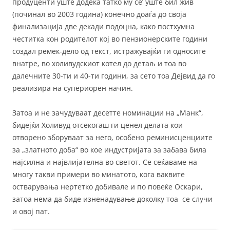
продуценти уште додека татко му се’ уште бил жив
(починал во 2003 година) конечно доаѓа до своја
финализација две декади подоцна, како постхумна
честитка кон родителот кој во пензионерските години
создал ремек-дело од текст, истражувајќи ги односите
внатре, во холивудскиот котел до детаљ и тоа во
далечните 30-ти и 40-ти години, за сето тоа Дејвид да го
реализира на супериорен начин.
Затоа и не зачудуваат десетте номинации на „Манк“,
бидејќи Холивуд отсекогаш ги ценел делата кои
отворено зборуваат за него, особено реминисценциите
за „златното доба“ во кое индустријата за забава била
најсилна и највлијателна во светот. Се сеќаваме на
многу такви примери во минатото, кога ваквите
остварувања нертетко добивале и по повеќе Оскари,
затоа нема да биде изненадување доколку тоа се случи
и овој пат.