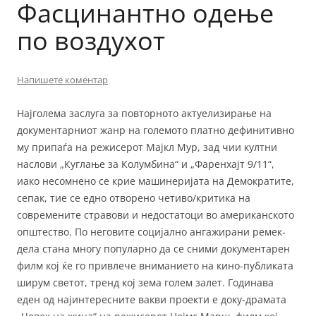
Фасцинантно одење
по воздухот
Напишете коментар
Најголема заслуга за повторното актуелизирање на
документарниот жанр на големото платно дефинитивно
му припаѓа на режисерот Мајкл Мур, зад чии култни
наслови „Куглање за Колумбина“ и „Фаренхајт 9/11“,
иако несомнено се крие машинеријата на Демократите,
сепак, тие се едно отворено четиво/критика на
современите стравови и недостатоци во американското
општество. По неговите социјално ангажирани ремек-
дела стана многу популарно да се сними документарен
филм кој ќе го привлече вниманието на кино-публиката
ширум светот, тренд кој зема голем залет. Годинава
еден од најинтересните вакви проекти е доку-драмата