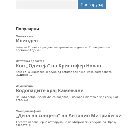
Пребарувај
за:
Популарни