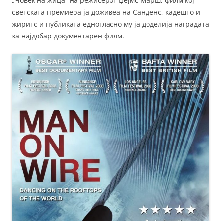
„Човек на жица“ на режисерот Џејмс Марш, филм кој
светската премиера ја доживеа на Санденс, кадешто и
жирито и публиката едногласно му ја доделија наградата
за најдобар документарен филм.