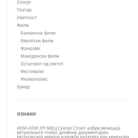
Скопје
Театар
Уметност
Филм
Балкански филм
Европски филм
Жанрови
Македонски филм
Остатокот од светот
Фестивали
Филмополис
Хумор
ОЗНАКИ
ИЛИ-ИЛИ
ЛП
МКЦ
Скопје
Сплит
албум
венеција
ветрилиште
глобус
дневник
документарен
експозиција
иванов
изложба
интервју
кан
киненова