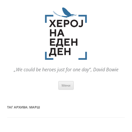
„We could be heroes just for one day“, David Bowie
Оди
Мени
на
содржината
ТАГ АРХИВА:
МАРШ