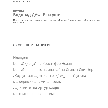
СКОРЕШНИ НАПИСИ
Илинден
Кон „Одисеја“ на Кристофер Нолан
Кон „Ден на разоткривање“ на Стивен Спилберг
„Коулун, заградениот град“ од Јана Узунова
Македонски анимиран филм
„Одисеите“ на Артур Кларк
Боговите паднаа на теме