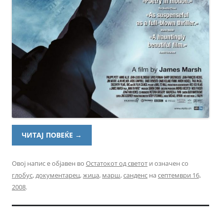
ЧИТАЈ ПОВЕЌЕ
→
Овој напис е објавен во
Остатокот од светот
и означен со
глобус
,
документарец
,
жица
,
марш
,
санденс
на
септември 16,
2008
.