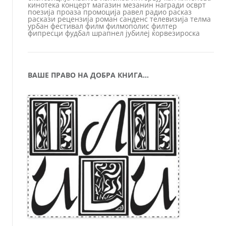
кинотека
концерт
магазин
мезанин
награди
осврт
поезија
проаза
промоција
равел
радио
расказ
раскази
рецензија
роман
санденс
телевизија
телма
урбан
фестивал
филм
филмополис
филтер
фипресци
фудбал
шрапнел
јубилеј
ќорвезироска
ВАШЕ ПРАВО НА ДОБРА КНИГА…