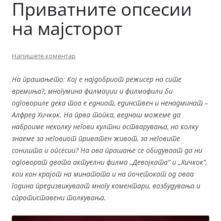
Приватните опсесии
на мајсторот
Напишете коментар
На прашањето: Кој е најдобриот режисер на сите
времиња?, многумина филмаџии и филмофили би
одговориле дека тоа е едниот, единствен и ненадминат –
Алфред Хичкок. На прва топка, веднаш можеме да
наброиме неколку негови култни остварувања, но колку
знаеме за неговиот приватен живот, за неговите
соништа и опсесии? На ова прашање се обидуваат да ни
одговорат двата актуелни филма „Девојката“ и „Хичкок“,
кои кон крајот на минатата и на почетокот од оваа
година предизвикуваат многу коментари, возбудувања и
спротиставени толкувања.