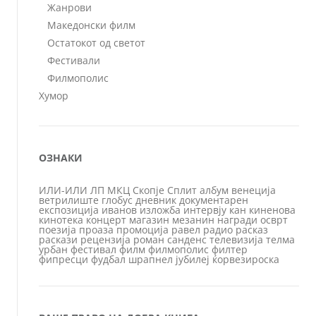
Жанрови
Македонски филм
Остатокот од светот
Фестивали
Филмополис
Хумор
ОЗНАКИ
ИЛИ-ИЛИ
ЛП
МКЦ
Скопје
Сплит
албум
венеција
ветрилиште
глобус
дневник
документарен
експозиција
иванов
изложба
интервју
кан
киненова
кинотека
концерт
магазин
мезанин
награди
осврт
поезија
проаза
промоција
равел
радио
расказ
раскази
рецензија
роман
санденс
телевизија
телма
урбан
фестивал
филм
филмополис
филтер
фипресци
фудбал
шрапнел
јубилеј
ќорвезироска