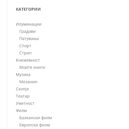
КАТЕГОРИИ
Илуминации
Градови
Патувања
Спорт
Стрип
Книжевност
Моите книги
Музика
Мезанин
Скопје
Театар
Уметност
Филм
Балкански филм
Европски филм