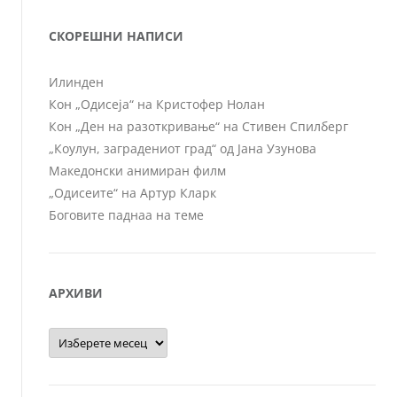
СКОРЕШНИ НАПИСИ
Илинден
Кон „Одисеја“ на Кристофер Нолан
Кон „Ден на разоткривање“ на Стивен Спилберг
„Коулун, заградениот град“ од Јана Узунова
Македонски анимиран филм
„Одисеите“ на Артур Кларк
Боговите паднаа на теме
АРХИВИ
Архиви