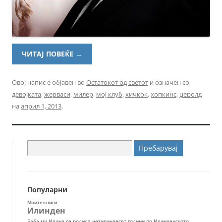
ЧИТАЈ ПОВЕЌЕ
→
Овој напис е објавен во
Остатокот од светот
и означен со
девојката
,
жерваси
,
милер
,
мој клуб
,
хичкок
,
хопкинс
,
џеролд
на
април 1, 2013
.
Пребарувај
за:
Популарни