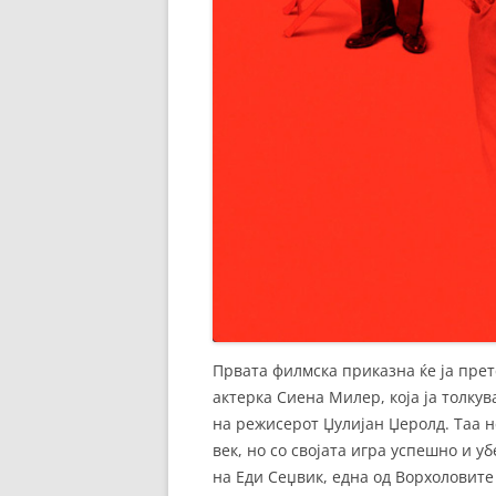
Првата филмска приказна ќе ја пре
актерка Сиена Милер, која ја толкув
на режисерот Џулијан Џеролд. Таа н
век, но со својата игра успешно и у
на Еди Сеџвик, една од Ворхоловите 