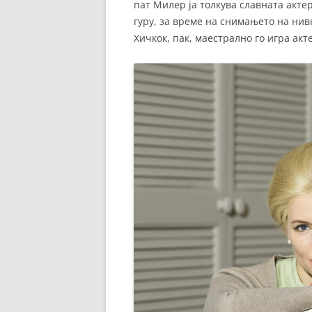
пат Милер ја толкува славната акте
гуру, за време на снимањето на нив
Хичкок, пак, маестрално го игра акт