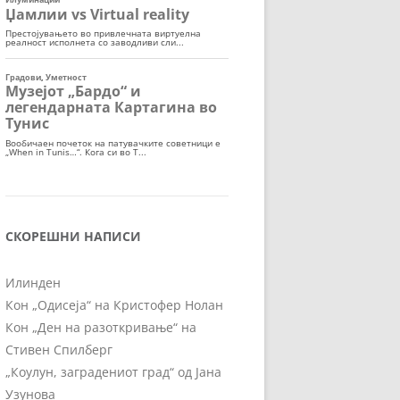
СКОРЕШНИ НАПИСИ
Илинден
Кон „Одисеја“ на Кристофер Нолан
Кон „Ден на разоткривање“ на
Стивен Спилберг
„Коулун, заградениот град“ од Јана
Узунова