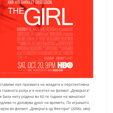
тставиме низ призмата на младата и перспективна
а главната ролја и е носител на филмот „Девојката“
е била ниту родена во 60-те години на минатиот
бедливо го доловува духот на времето. По играњето
музи во филмот „Девојката од Фектори“ (2006), овој