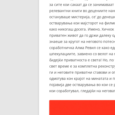
за сите кои сакаат да се занимаваа
релевантни книги во децениите нан
остануваше мистерија, се’ до денешн
остварувања кои мајсторот на филмо
како никогаш досега. Имено, Хичкок с
приватен живот да го држи далеку о
знаеше за кругот на неговото потесн
соработничка Алма Ревил се како еде
шпекулациите, завиено со велот на 
бидејќи приватноста е света! Но, п
свет време е за комплетна реконстру
ги и неговите приватни ставови и о
одмотува кон крајот на минатата и п
појавија две остварувања во кои се 
кои соработувал, гледајќи на негова