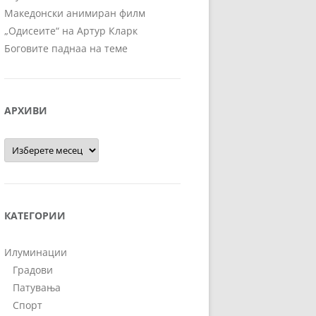
Македонски анимиран филм
„Одисеите“ на Артур Кларк
Боговите паднаа на теме
АРХИВИ
Архиви
КАТЕГОРИИ
Илуминации
Градови
Патувања
Спорт