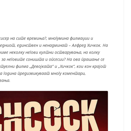
СП
Т
ХУ
исер на сите времиња?, многумина филмаџии и
 едниот, единствен и ненадминат – Алфред Хичкок. На
име неколку негови култни остварувања, но колку
 за неговите соништа и опсесии? На ова прашање се
уелни филма „Девојката“ и „Хичкок“, кои кон крајот
 година предизвикуваат многу коментари,
вања.