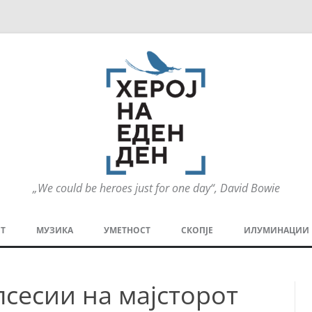
„We could be heroes just for one day“, David Bowie
Оди
на
Т
МУЗИКА
УМЕТНОСТ
СКОПЈЕ
ИЛУМИНАЦИИ
содржината
МЕЗАНИН
СТРИП
ГРА
сесии на мајсторот
ТЕАТАР
ПАТ