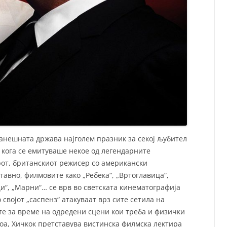
ранешната држава најголем празник за секој љубител
 кога се емитуваше некое од легендарните
рот, британскиот режисер со американски
тавно, филмовите како „Ребека“, „Вртоглавица“,
ци“, „Марни“… се врв во светската кинематографија
 својот „саспенз“ атакуваат врз сите сетила на
ите за време на одредени сцени кои треба и физички
тоа, Хичкок претставува вистинска филмска лектира