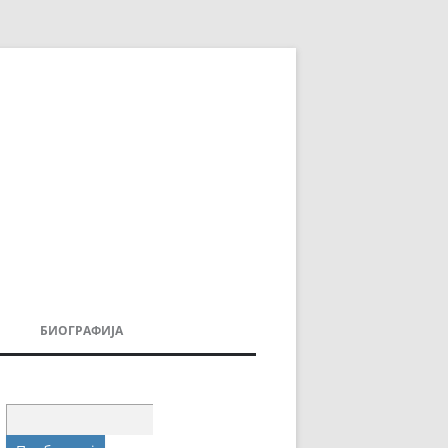
БИОГРАФИЈА
ДОВИ
МОИТЕ КНИГИ
УВАЊА
Пребарувај
за: