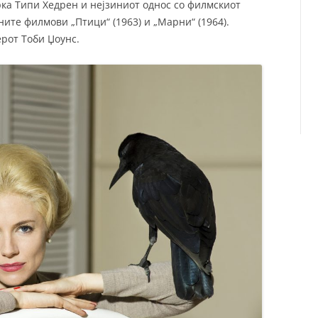
рка Типи Хедрен и нејзиниот однос со филмскиот
ните филмови „Птици“ (1963) и „Марни“ (1964).
ерот Тоби Џоунс.