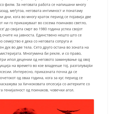
т со филм. За неговата работа се напишани многу
азад, меѓутоа, неговата интимност и понатаму
и дни, кога во многу краток период се појавија две
т ни го прикажуваат во сосема поинакво светло,
е’ до својата смрт во 1980 година успеа својот
д очите на јавноста. Единствено нешто што се
о семејство е дека со неговата сопруга и
н дух во две тела. Сето друго остана во зоната на
мистеријата. Многумина би рекле, и со право,
о три ипол децении од неговото заминување од овој
кција на времето во кое владееше тој, разголувајќи
псесии. Интересно, приказната почна да се
очетокот од оваа година, кога за кус период се
раскажува за Хичкоковата опсесија со актерките со
та генијалност од поинаков, човечки агол.