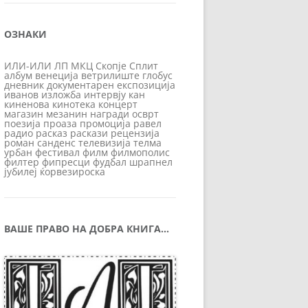
ОЗНАКИ
ИЛИ-ИЛИ
ЛП
МКЦ
Скопје
Сплит
албум
венеција
ветрилиште
глобус
дневник
документарен
експозиција
иванов
изложба
интервју
кан
киненова
кинотека
концерт
магазин
мезанин
награди
осврт
поезија
проаза
промоција
равел
радио
расказ
раскази
рецензија
роман
санденс
телевизија
телма
урбан
фестивал
филм
филмополис
филтер
фипресци
фудбал
шрапнел
јубилеј
ќорвезироска
ВАШЕ ПРАВО НА ДОБРА КНИГА…