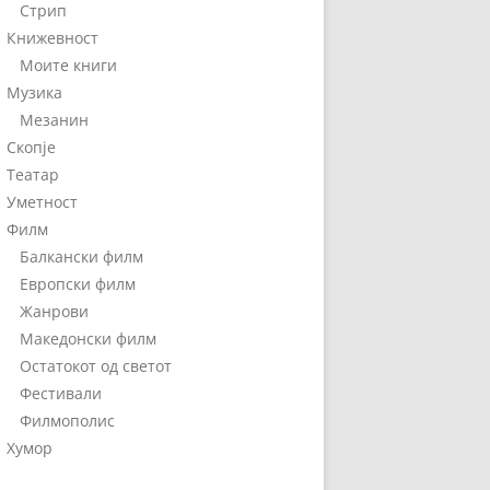
Стрип
Книжевност
Моите книги
Музика
Мезанин
Скопје
Театар
Уметност
Филм
Балкански филм
Европски филм
Жанрови
Македонски филм
Остатокот од светот
Фестивали
Филмополис
Хумор