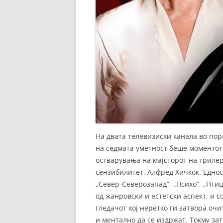
На двата телевизиски канала во по
на седмата уметност беше моментот
остварувања на мајсторот на триле
сензибилитет, Алфред Хичкок. Еднос
„Север-Северозапад“, „Психо“, „Пти
од жанровски и естетски аспект, и со
гледачот кој неретко ги затвора оч
и ментално да се издржат. Токму за