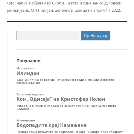
Овој напис е објавен во
Скопје
,
Театар
и означен со
дуковски
,
јаниќијевиќ
,
МНТ
,
силјан
,
цепенков
,
шанца
на
април 14, 2022
.
Пребарувај
за:
Популарни