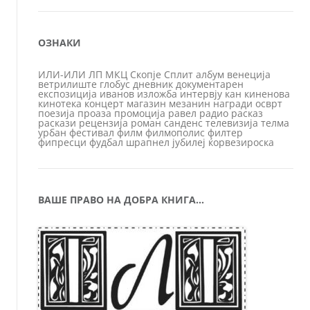
ОЗНАКИ
ИЛИ-ИЛИ
ЛП
МКЦ
Скопје
Сплит
албум
венеција
ветрилиште
глобус
дневник
документарен
експозиција
иванов
изложба
интервју
кан
киненова
кинотека
концерт
магазин
мезанин
награди
осврт
поезија
проаза
промоција
равел
радио
расказ
раскази
рецензија
роман
санденс
телевизија
телма
урбан
фестивал
филм
филмополис
филтер
фипресци
фудбал
шрапнел
јубилеј
ќорвезироска
ВАШЕ ПРАВО НА ДОБРА КНИГА…