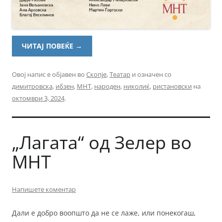
ЧИТАЈ ПОВЕЌЕ
→
Овој напис е објавен во
Скопје
,
Театар
и означен со
димитровска
,
ибзен
,
МНТ
,
народен
,
николиќ
,
ристановски
на
октомври 3, 2024
.
„Лагата“ од Зелер во
МНТ
Напишете коментар
Дали е добро воопшто да не се лаже, или понекогаш,