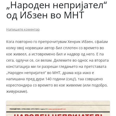
„Народен непријател“
од Ибзен во МНТ
Напишете коментар
Кога повторно го препрочитувам Хенрик Ибзен, сфаќам
колку овој норвешки автор бил сплотен со времето во
кое живеел, а истовремено бил и надвор од него. Е па
сега, одлучи се, си велам. Дилемите во однос на втората
констатација ми ги разреши гледањето на претставата
„Народен непријател“ во МНТ, драма која иако е
напишана пред дури 140 години (сиц!), таа совршено
кореспондира со времето во кое живееме (или подобро,
живуркаме).