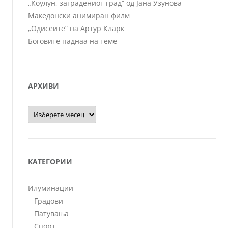
„Коулун, заградениот град“ од Јана Узунова
Македонски анимиран филм
„Одисеите“ на Артур Кларк
Боговите паднаа на теме
АРХИВИ
Архиви
КАТЕГОРИИ
Илуминации
Градови
Патувања
Спорт