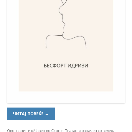
ЧИТАЈ ПОВЕЌЕ
→
Овој напис е објавен во
Скопје
,
Театар
и означен со
зелер
,