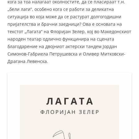
кога за тоа налагаат околностите, да се пласираат т.н.
„бели лаги“, особено кога се работи за деликатна
ситуација во која може да се растурат долгогодишни
пријателства и брачни заедници? Ова е основата на
текстот „Лагата“ на Флоријан Зелер, кој во Македонскиот
народен театар одлично функцинира на сцената
благодарение на двојниот актерски тандем Јордан
Симонов-Габриела Петрушевска и Оливер Митковски-
Драгана Левенска.