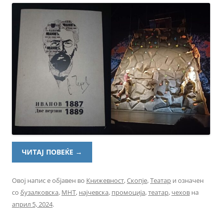
ЧИТАЈ ПОВЕЌЕ
→
Овој напис е објавен во
Книжевност
,
Скопје
,
Театар
и означен
со
бузалковска
,
МНТ
,
најчевска
,
промоција
,
театар
,
чехов
на
април 5, 2024
.