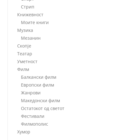
Стрип
Книжевност
Моите книги
Музика
Мезанин
Скопје
Театар
Уметност
Филм
Балкански филм
Европски филм
Жанрови
Македонски филм
Остатокот од светот
Фестивали
Филмополис
Хумор