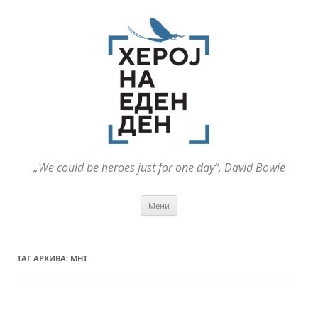
„We could be heroes just for one day“, David Bowie
Оди
Мени
на
содржината
ТАГ АРХИВА:
МНТ