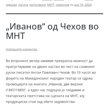
идризи
,
лагата
,
митковски
,
МНТ
,
симонов
на
мај 16, 2024
.
„Иванов“ од Чехов во
МНТ
Напишете коментар
Во вторникот вечер имавме прекрасна можност да
присуствуваме на двоен настан во чест на славниот
руски писател Антон Павлович Чехов. Во 19 часот во
фоајето на Македонскиот народен театар се одржа
промоцијата на книгата „Иванов, две верзии
(1887/1889)“, а еден час подоцна ja гледавме и
театарската претстава на сцената на МНТ, кој
продукциски стои зад обете задоволства.