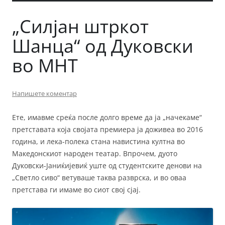
„Силјан штркот
Шанца“ од Дуковски
во МНТ
Напишете коментар
Ете, имавме среќа после долго време да ја „начекаме“
претставата која својата премиера ја доживеа во 2016
година, и лека-полека стана навистина култна во
Македонскиот народен театар. Впрочем, дуото
Дуковски-Јаниќијевиќ уште од студентските денови на
„Светло сиво“ ветуваше таква разврска, и во оваа
претстава ги имаме во сиот свој сјај.