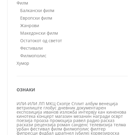
Филм
Балкански филм
Европски филм
Жанрови
Македонски филм
Остатокот од светот
Фестивали
Филмополис
Хумор
ОЗНАКИ
ИЛИ-ИЛИ
ЛП
МКЦ
Скопје
Сплит
албум
венеција
ветрилиште
глобус
дневник
документарен
експозиција
иванов
изложба
интервју
кан
киненова
кинотека
концерт
магазин
мезанин
награди
осврт
поезија
проаза
промоција
равел
радио
расказ
раскази
рецензија
роман
санденс
телевизија
телма
урбан
фестивал
филм
филмополис
филтер
фипресци
фудбал
шрапнел
јубилеј
ќорвезироска