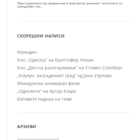
СКОРЕШНИ НАПИСИ
Илинден
Кон „Одисеја“ на Кристофер Нолан
Кон „Ден на разоткривање“ на Стивен Спилберг
„Коулун, заградениот град“ од Јана Узунова
Македонски анимиран филм
„Одисеите“ на Артур Кларк
Боговите паднаа на теме
АРХИВИ