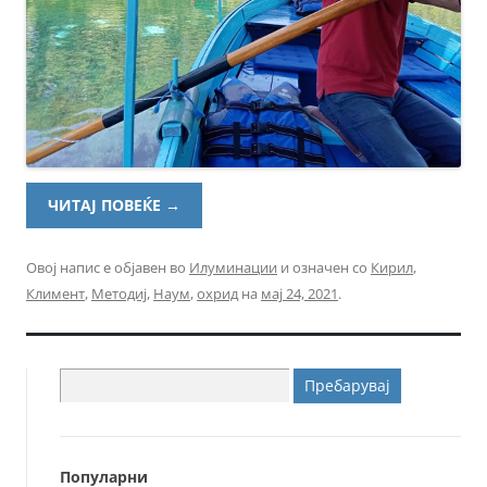
ЧИТАЈ ПОВЕЌЕ
→
Овој напис е објавен во
Илуминации
и означен со
Кирил
,
Климент
,
Методиј
,
Наум
,
охрид
на
мај 24, 2021
.
Пребарувај
за:
Популарни