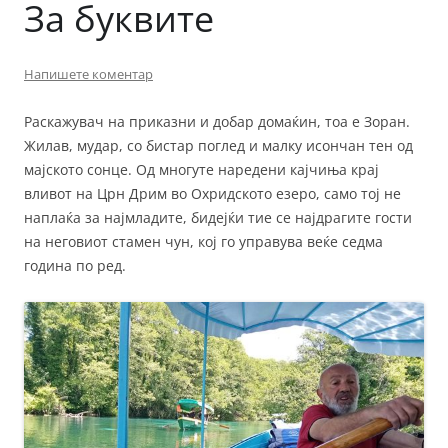
За буквите
Напишете коментар
Раскажувач на приказни и добар домаќин, тоа е Зоран.
Жилав, мудар, со бистар поглед и малку исончан тен од
мајското сонце. Од многуте наредени кајчиња крај
вливот на Црн Дрим во Охридското езеро, само тој не
наплаќа за најмладите, бидејќи тие се најдрагите гости
на неговиот стамен чун, кој го управува веќе седма
година по ред.