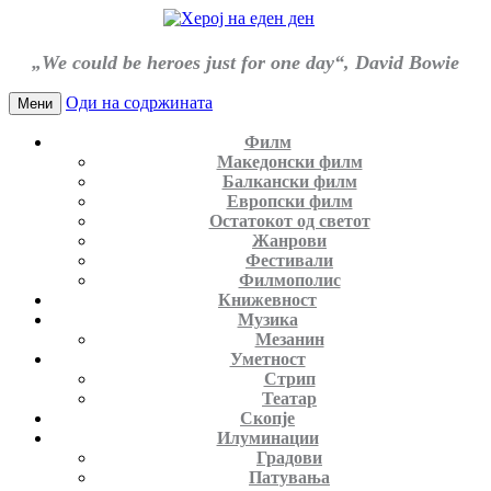
„We could be heroes just for one day“, David Bowie
Оди на содржината
Мени
Филм
Македонски филм
Балкански филм
Европски филм
Остатокот од светот
Жанрови
Фестивали
Филмополис
Книжевност
Музика
Мезанин
Уметност
Стрип
Театар
Скопје
Илуминации
Градови
Патувања