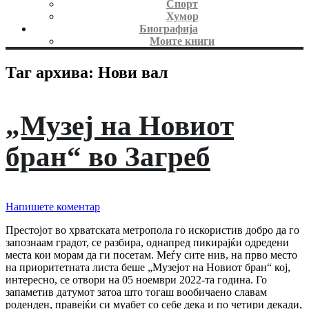
Спорт
Хумор
Биографија
Моите книги
Таг архива:
Нови вал
„Музеј на Новиот
бран“ во Загреб
Напишете коментар
Престојот во хрватската метропола го искористив добро да го
запознаам градот, се разбира, однапред пикирајќи одредени
места кои морам да ги посетам. Меѓу сите нив, на прво место
на приоритетната листа беше „Музејот на Новиот бран“ кој,
интересно, се отвори на 05 ноември 2022-та година. Го
запаметив датумот затоа што тогаш вообичаено славам
роденден, правејќи си муабет со себе дека и по четири декади,