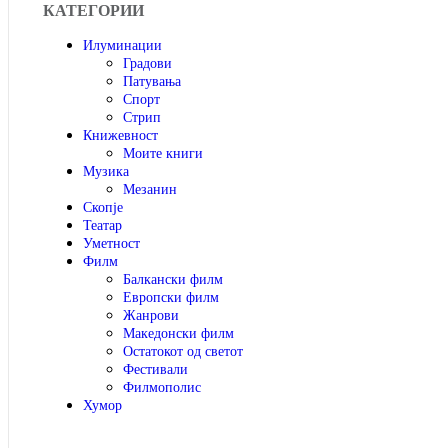
КАТЕГОРИИ
Илуминации
Градови
Патувања
Спорт
Стрип
Книжевност
Моите книги
Музика
Мезанин
Скопје
Театар
Уметност
Филм
Балкански филм
Европски филм
Жанрови
Македонски филм
Остатокот од светот
Фестивали
Филмополис
Хумор