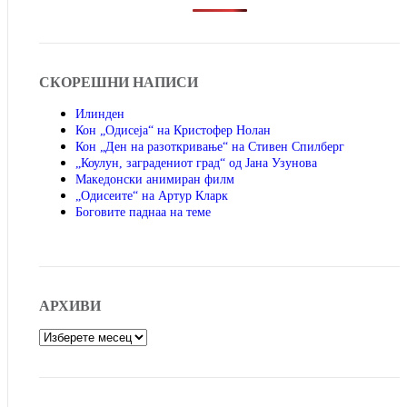
СКОРЕШНИ НАПИСИ
Илинден
Кон „Одисеја“ на Кристофер Нолан
Кон „Ден на разоткривање“ на Стивен Спилберг
„Коулун, заградениот град“ од Јана Узунова
Македонски анимиран филм
„Одисеите“ на Артур Кларк
Боговите паднаа на теме
АРХИВИ
Архиви