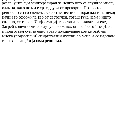
јас се’ уште сум заинтересиран за нешто што се случило многу
одамна, како не ми е срам, дури се прекорив. Но ако тоа
ревносно си го следел, ако со тие песни си пораснал и на некој
начин го оформиле твојот светоглед, тогаш тука нема ништо
спорно, се тешев. Информацијата остана во главата, и еве,
Загреб конечно ми се случува во живо, on the face of the place,
и подготвен сум за едно убаво доживување кое ќе разбуди
многу (подзаспани) спиритуални духови во мене, а се надевам
и во вас читајќи ја оваа репортажа.