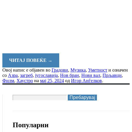
ЧИТАЈ ПОВЕЌЕ
→
Овој напис е објавен во
Градови
,
Музика
,
Уметност
и означен
со
Азра
,
загреб
,
југославија
,
Нов бран
,
Нови вал
,
Прљавци
,
Филм
,
Хаустро
на
мај 25, 2024
од
Игор Анѓелков
.
Пребарувај
за:
Популарни