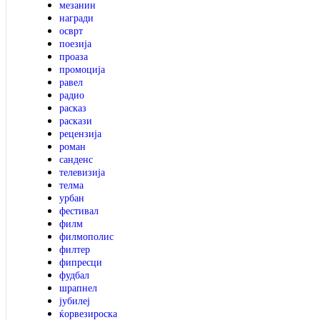
мезанин
награди
осврт
поезија
проаза
промоција
равел
радио
расказ
раскази
рецензија
роман
санденс
телевизија
телма
урбан
фестивал
филм
филмополис
филтер
фипресци
фудбал
шрапнел
јубилеј
ќорвезироска