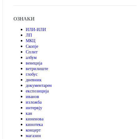
ОЗНАКИ
ИЛИ-ИЛИ
ЛП
МКЦ
Скопје
Сплит
албум
венеција
ветрилиште
глобус
дневник
документарен
експозиција
иванов
изложба
интервју
кан
киненова
кинотека
концерт
магазин